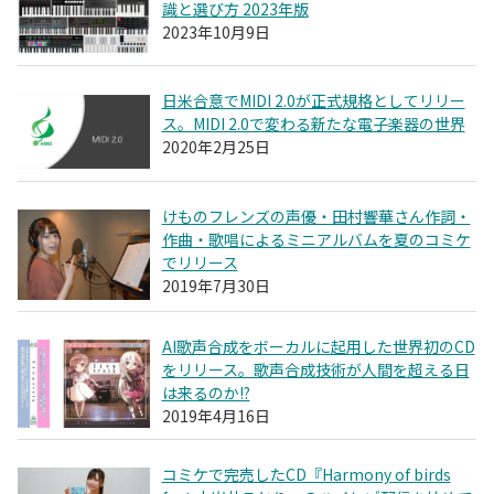
識と選び方 2023年版
2023年10月9日
日米合意でMIDI 2.0が正式規格としてリリー
ス。MIDI 2.0で変わる新たな電子楽器の世界
2020年2月25日
けものフレンズの声優・田村響華さん作詞・
作曲・歌唱によるミニアルバムを夏のコミケ
でリリース
2019年7月30日
AI歌声合成をボーカルに起用した世界初のCD
をリリース。歌声合成技術が人間を超える日
は来るのか!?
2019年4月16日
コミケで完売したCD『Harmony of birds