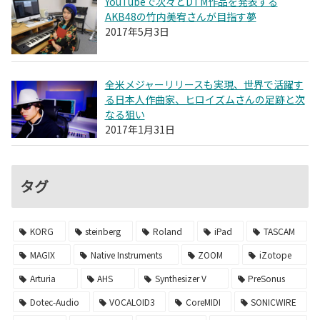
YouTubeで次々とDTM作品を発表する
AKB48の竹内美宥さんが目指す夢
2017年5月3日
全米メジャーリリースも実現、世界で活躍す
る日本人作曲家、ヒロイズムさんの足跡と次
なる狙い
2017年1月31日
タグ
KORG
steinberg
Roland
iPad
TASCAM
MAGIX
Native Instruments
ZOOM
iZotope
Arturia
AHS
Synthesizer V
PreSonus
Dotec-Audio
VOCALOID3
CoreMIDI
SONICWIRE