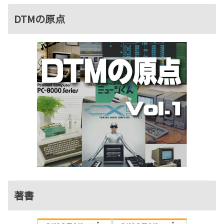
DTMの原点
著書