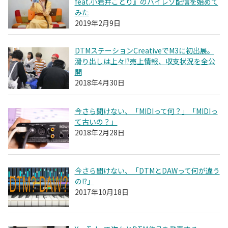
feat.小岩井ことり』のハイレゾ配信を始めて
みた
2019年2月9日
DTMステーションCreativeでM3に初出展。
滑り出しは上々!?売上情報、収支状況を全公
開
2018年4月30日
今さら聞けない、「MIDIって何？」「MIDIっ
て古いの？」
2018年2月28日
今さら聞けない、「DTMとDAWって何が違う
の!?」
2017年10月18日