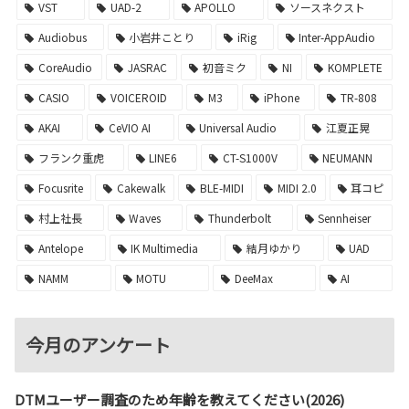
VST
UAD-2
APOLLO
ソースネクスト
Audiobus
小岩井ことり
iRig
Inter-AppAudio
CoreAudio
JASRAC
初音ミク
NI
KOMPLETE
CASIO
VOICEROID
M3
iPhone
TR-808
AKAI
CeVIO AI
Universal Audio
江夏正晃
フランク重虎
LINE6
CT-S1000V
NEUMANN
Focusrite
Cakewalk
BLE-MIDI
MIDI 2.0
耳コピ
村上社長
Waves
Thunderbolt
Sennheiser
Antelope
IK Multimedia
結月ゆかり
UAD
NAMM
MOTU
DeeMax
AI
今月のアンケート
DTMユーザー調査のため年齢を教えてください(2026)