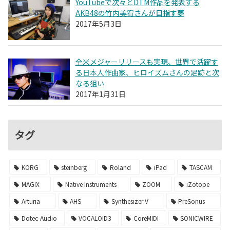
YouTubeで次々とDTM作品を発表する
AKB48の竹内美宥さんが目指す夢
2017年5月3日
全米メジャーリリースも実現、世界で活躍す
る日本人作曲家、ヒロイズムさんの足跡と次
なる狙い
2017年1月31日
タグ
KORG
steinberg
Roland
iPad
TASCAM
MAGIX
Native Instruments
ZOOM
iZotope
Arturia
AHS
Synthesizer V
PreSonus
Dotec-Audio
VOCALOID3
CoreMIDI
SONICWIRE