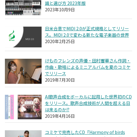
識と選び方 2023年版
2023年10月9日
日米合意でMIDI 2.0が正式規格としてリリー
ス。MIDI 2.0で変わる新たな電子楽器の世界
2020年2月25日
けものフレンズの声優・田村響華さん作詞・
作曲・歌唱によるミニアルバムを夏のコミケ
でリリース
2019年7月30日
AI歌声合成をボーカルに起用した世界初のCD
をリリース。歌声合成技術が人間を超える日
は来るのか!?
2019年4月16日
コミケで完売したCD『Harmony of birds