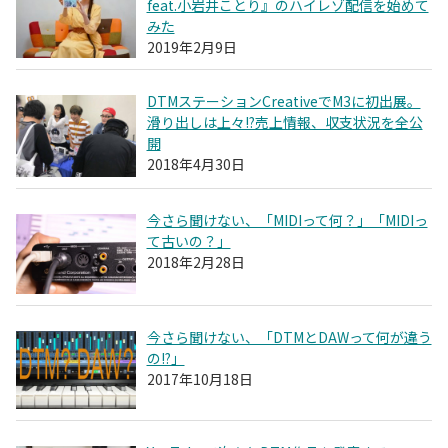
feat.小岩井ことり』のハイレゾ配信を始めて
みた
2019年2月9日
DTMステーションCreativeでM3に初出展。
滑り出しは上々!?売上情報、収支状況を全公
開
2018年4月30日
今さら聞けない、「MIDIって何？」「MIDIっ
て古いの？」
2018年2月28日
今さら聞けない、「DTMとDAWって何が違う
の!?」
2017年10月18日