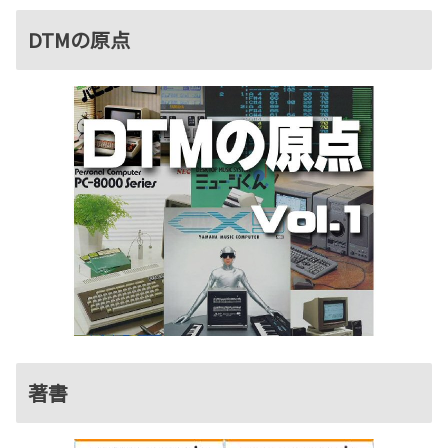
DTMの原点
著書