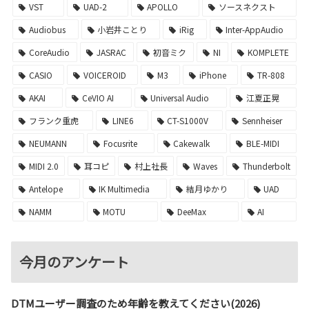
VST
UAD-2
APOLLO
ソースネクスト
Audiobus
小岩井ことり
iRig
Inter-AppAudio
CoreAudio
JASRAC
初音ミク
NI
KOMPLETE
CASIO
VOICEROID
M3
iPhone
TR-808
AKAI
CeVIO AI
Universal Audio
江夏正晃
フランク重虎
LINE6
CT-S1000V
Sennheiser
NEUMANN
Focusrite
Cakewalk
BLE-MIDI
MIDI 2.0
耳コピ
村上社長
Waves
Thunderbolt
Antelope
IK Multimedia
結月ゆかり
UAD
NAMM
MOTU
DeeMax
AI
今月のアンケート
DTMユーザー調査のため年齢を教えてください(2026)