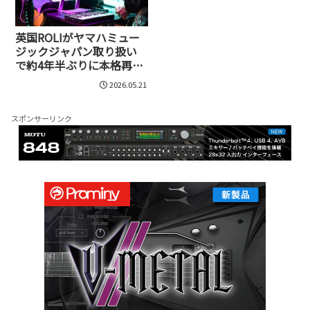
英国ROLIがヤマハミュー
ジックジャパン取り扱い
で約4年半ぶりに本格再上
陸！手の動きで音を操る
2026.05.21
Airwaveなど5機種が国内
発売開始
スポンサーリンク