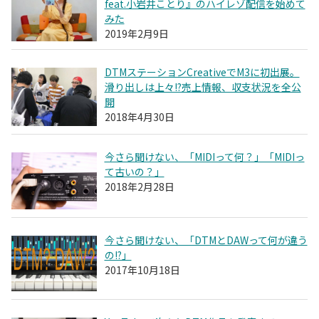
feat.小岩井ことり』のハイレゾ配信を始めて
みた
2019年2月9日
DTMステーションCreativeでM3に初出展。
滑り出しは上々!?売上情報、収支状況を全公
開
2018年4月30日
今さら聞けない、「MIDIって何？」「MIDIっ
て古いの？」
2018年2月28日
今さら聞けない、「DTMとDAWって何が違う
の!?」
2017年10月18日