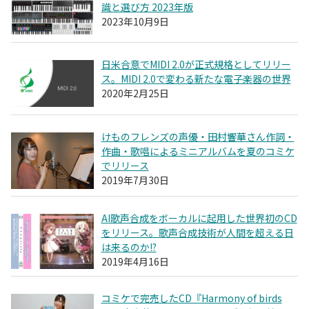
識と選び方 2023年版
2023年10月9日
日米合意でMIDI 2.0が正式規格としてリリー
ス。MIDI 2.0で変わる新たな電子楽器の世界
2020年2月25日
けものフレンズの声優・田村響華さん作詞・
作曲・歌唱によるミニアルバムを夏のコミケ
でリリース
2019年7月30日
AI歌声合成をボーカルに起用した世界初のCD
をリリース。歌声合成技術が人間を超える日
は来るのか!?
2019年4月16日
コミケで完売したCD『Harmony of birds