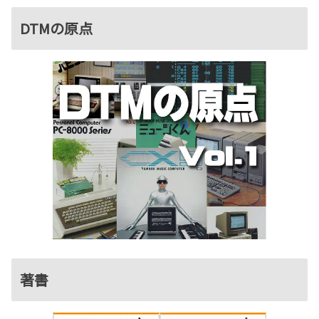
DTMの原点
著書