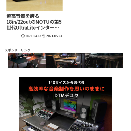
超高音質を誇る
18in/22outのMOTUの第5
世代UltraLiteインターフ
ェイス、UltraLite mk5を
2021.04.13
2021.05.23
試してみた
スポンサーリンク