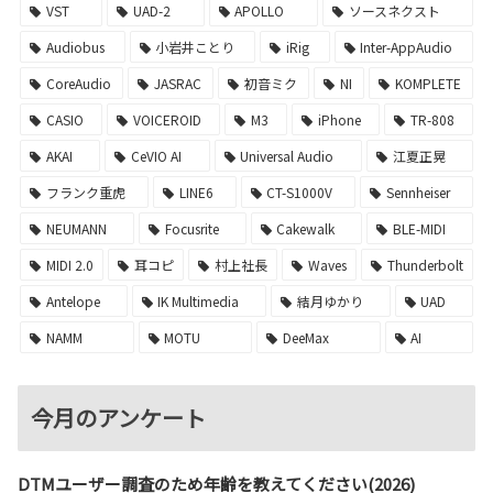
VST
UAD-2
APOLLO
ソースネクスト
Audiobus
小岩井ことり
iRig
Inter-AppAudio
CoreAudio
JASRAC
初音ミク
NI
KOMPLETE
CASIO
VOICEROID
M3
iPhone
TR-808
AKAI
CeVIO AI
Universal Audio
江夏正晃
フランク重虎
LINE6
CT-S1000V
Sennheiser
NEUMANN
Focusrite
Cakewalk
BLE-MIDI
MIDI 2.0
耳コピ
村上社長
Waves
Thunderbolt
Antelope
IK Multimedia
結月ゆかり
UAD
NAMM
MOTU
DeeMax
AI
今月のアンケート
DTMユーザー調査のため年齢を教えてください(2026)