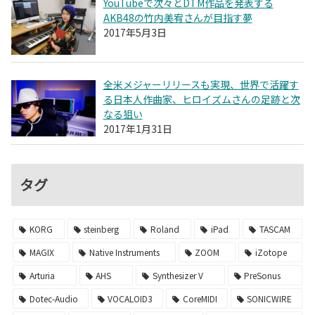
YouTubeで次々とDTM作品を発表する
AKB48の竹内美宥さんが目指す夢
2017年5月3日
全米メジャーリリースも実現、世界で活躍す
る日本人作曲家、ヒロイズムさんの足跡と次
なる狙い
2017年1月31日
タグ
KORG
steinberg
Roland
iPad
TASCAM
MAGIX
Native Instruments
ZOOM
iZotope
Arturia
AHS
Synthesizer V
PreSonus
Dotec-Audio
VOCALOID3
CoreMIDI
SONICWIRE