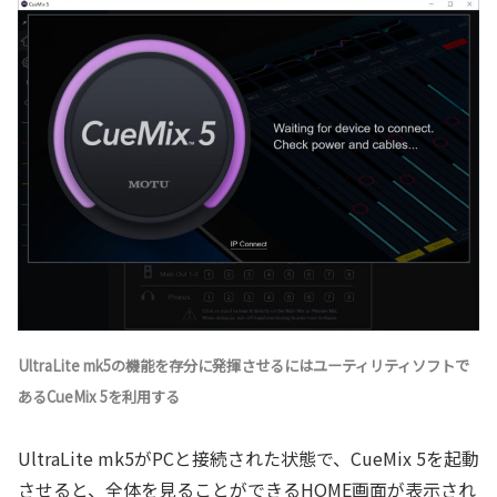
UltraLite mk5の機能を存分に発揮させるにはユーティリティソフトで
あるCueMix 5を利用する
UltraLite mk5がPCと接続された状態で、CueMix 5を起動
させると、全体を見ることができるHOME画面が表示され