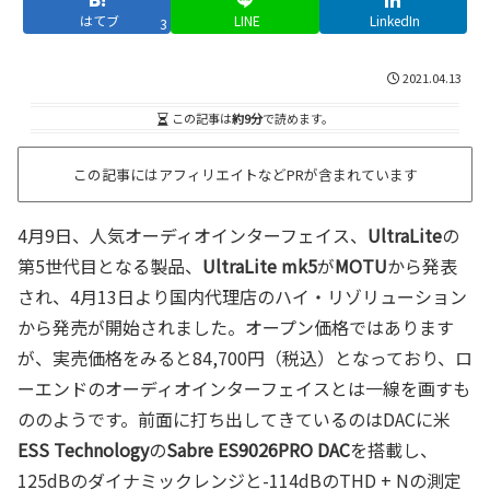
はてブ
LINE
LinkedIn
3
2021.04.13
この記事は
約9分
で読めます。
この記事にはアフィリエイトなどPRが含まれています
4月9日、人気オーディオインターフェイス、
UltraLite
の
第5世代目となる製品、
UltraLite mk5
が
MOTU
から発表
され、4月13日より国内代理店のハイ・リゾリューション
から発売が開始されました。オープン価格ではあります
が、実売価格をみると84,700円（税込）となっており、ロ
ーエンドのオーディオインターフェイスとは一線を画すも
ののようです。前面に打ち出してきているのはDACに米
ESS Technology
の
Sabre ES9026PRO DAC
を搭載し、
125dBのダイナミックレンジと-114dBのTHD + Nの測定