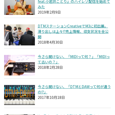
feat.小岩井ことり』のハイレゾ配信を始めて
みた
2019年2月9日
DTMステーションCreativeでM3に初出展。
滑り出しは上々!?売上情報、収支状況を全公
開
2018年4月30日
今さら聞けない、「MIDIって何？」「MIDIっ
て古いの？」
2018年2月28日
今さら聞けない、「DTMとDAWって何が違う
の!?」
2017年10月18日