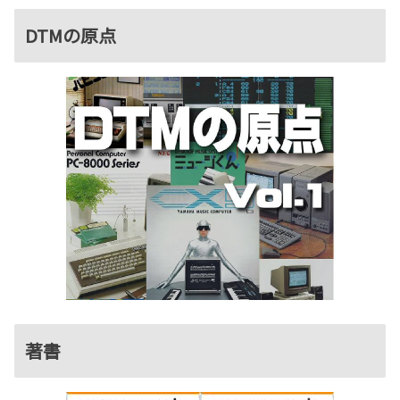
DTMの原点
著書