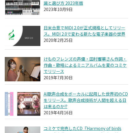
識と選び方 2023年版
2023年10月9日
日米合意でMIDI 2.0が正式規格としてリリー
ス。MIDI 2.0で変わる新たな電子楽器の世界
2020年2月25日
けものフレンズの声優・田村響華さん作詞・
作曲・歌唱によるミニアルバムを夏のコミケ
でリリース
2019年7月30日
AI歌声合成をボーカルに起用した世界初のCD
をリリース。歌声合成技術が人間を超える日
は来るのか!?
2019年4月16日
コミケで完売したCD『Harmony of birds