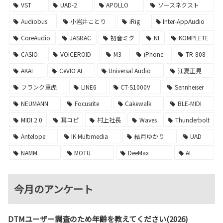
VST
UAD-2
APOLLO
ソースネクスト
Audiobus
小岩井ことり
iRig
Inter-AppAudio
CoreAudio
JASRAC
初音ミク
NI
KOMPLETE
CASIO
VOICEROID
M3
iPhone
TR-808
AKAI
CeVIO AI
Universal Audio
江夏正晃
フランク重虎
LINE6
CT-S1000V
Sennheiser
NEUMANN
Focusrite
Cakewalk
BLE-MIDI
MIDI 2.0
耳コピ
村上社長
Waves
Thunderbolt
Antelope
IK Multimedia
結月ゆかり
UAD
NAMM
MOTU
DeeMax
AI
今月のアンケート
DTMユーザー調査のため年齢を教えてください(2026)