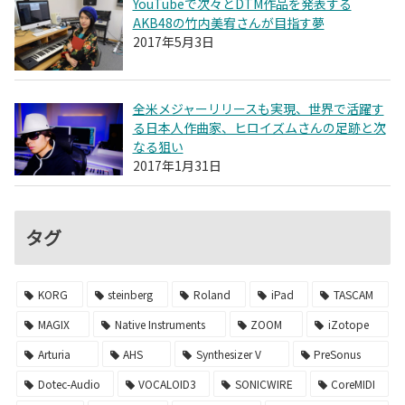
YouTubeで次々とDTM作品を発表する
AKB48の竹内美宥さんが目指す夢
2017年5月3日
全米メジャーリリースも実現、世界で活躍す
る日本人作曲家、ヒロイズムさんの足跡と次
なる狙い
2017年1月31日
タグ
KORG
steinberg
Roland
iPad
TASCAM
MAGIX
Native Instruments
ZOOM
iZotope
Arturia
AHS
Synthesizer V
PreSonus
Dotec-Audio
VOCALOID3
SONICWIRE
CoreMIDI