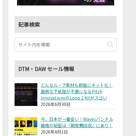
記事検索
DTM・DAW セール情報
どんなループ素材も即座にキット化！
面倒な下処理が不要になるPitch
InnovationsのLoop 2 Kitがスゴい
2026年6月30日
今、日本が一番安い！Wavesバンドル
破格の秘密は「開発費回収」にあり！
2026年4月1日