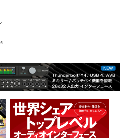
る
ン
26