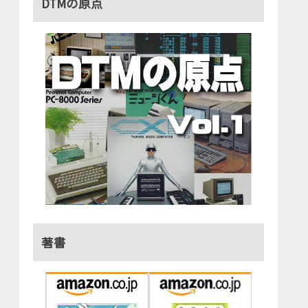
DTMの原点
著書