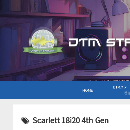
DTMステーシ
HOME
番
Scarlett 18i20 4th Gen