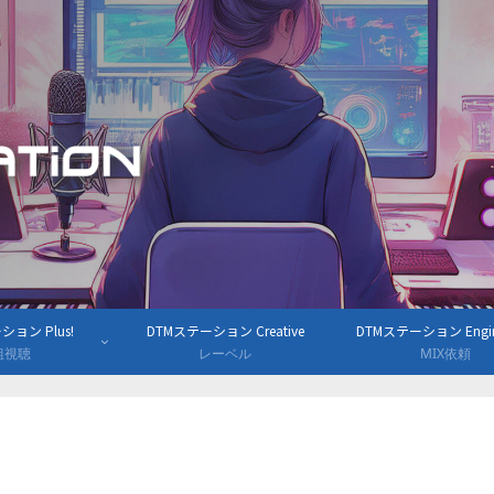
ョン Plus!
DTMステーション Creative
DTMステーション Engine
組視聴
レーベル
MIX依頼