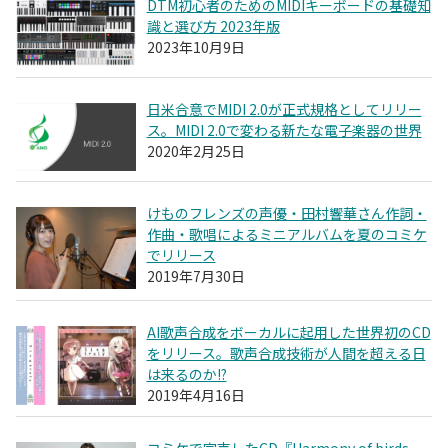
DTM初心者のためのMIDIキーボードの基礎知
識と選び方 2023年版
2023年10月9日
日米合意でMIDI 2.0が正式規格としてリリー
ス。MIDI 2.0で変わる新たな電子楽器の世界
2020年2月25日
けものフレンズの声優・田村響華さん作詞・
作曲・歌唱によるミニアルバムを夏のコミケ
でリリース
2019年7月30日
AI歌声合成をボーカルに起用した世界初のCD
をリリース。歌声合成技術が人間を超える日
は来るのか!?
2019年4月16日
コミケで完売したCD『Harmony of birds