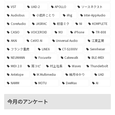
VST
UAD-2
APOLLO
ソースネクスト
Audiobus
小岩井ことり
iRig
Inter-AppAudio
CoreAudio
JASRAC
初音ミク
NI
KOMPLETE
CASIO
VOICEROID
M3
iPhone
TR-808
AKAI
CeVIO AI
Universal Audio
江夏正晃
フランク重虎
LINE6
CT-S1000V
Sennheiser
NEUMANN
Focusrite
Cakewalk
BLE-MIDI
MIDI 2.0
耳コピ
村上社長
Waves
Thunderbolt
Antelope
IK Multimedia
結月ゆかり
UAD
NAMM
MOTU
DeeMax
AI
今月のアンケート