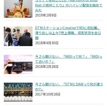
feat.小岩井ことり』のハイレゾ配信を始めて
みた
2019年2月9日
DTMステーションCreativeでM3に初出展。
滑り出しは上々!?売上情報、収支状況を全公
開
2018年4月30日
今さら聞けない、「MIDIって何？」「MIDIっ
て古いの？」
2018年2月28日
今さら聞けない、「DTMとDAWって何が違う
の!?」
2017年10月18日