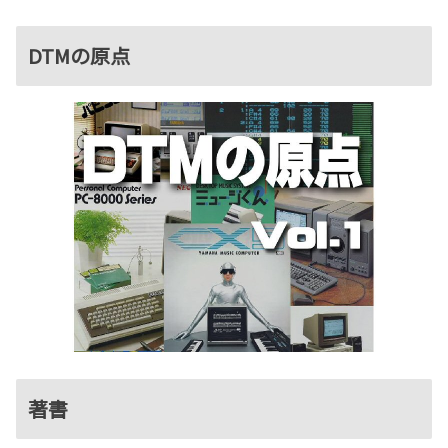
DTMの原点
著書