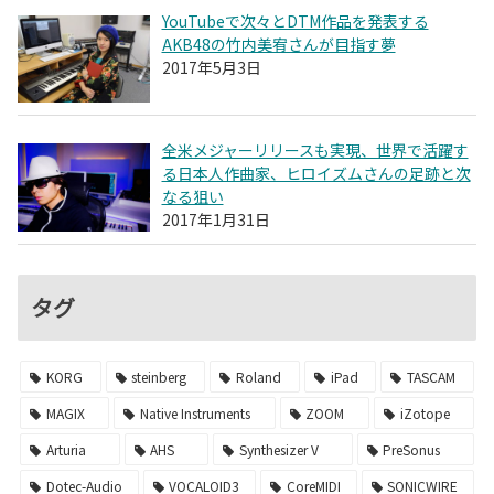
YouTubeで次々とDTM作品を発表する
AKB48の竹内美宥さんが目指す夢
2017年5月3日
全米メジャーリリースも実現、世界で活躍す
る日本人作曲家、ヒロイズムさんの足跡と次
なる狙い
2017年1月31日
タグ
KORG
steinberg
Roland
iPad
TASCAM
MAGIX
Native Instruments
ZOOM
iZotope
Arturia
AHS
Synthesizer V
PreSonus
Dotec-Audio
VOCALOID3
CoreMIDI
SONICWIRE