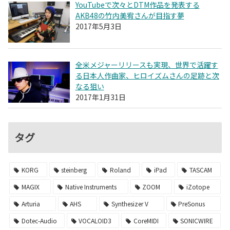
YouTubeで次々とDTM作品を発表する
AKB48の竹内美宥さんが目指す夢
2017年5月3日
全米メジャーリリースも実現、世界で活躍す
る日本人作曲家、ヒロイズムさんの足跡と次
なる狙い
2017年1月31日
タグ
KORG
steinberg
Roland
iPad
TASCAM
MAGIX
Native Instruments
ZOOM
iZotope
Arturia
AHS
Synthesizer V
PreSonus
Dotec-Audio
VOCALOID3
CoreMIDI
SONICWIRE