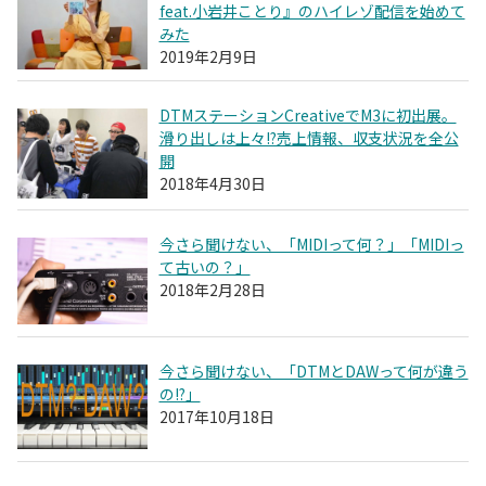
feat.小岩井ことり』のハイレゾ配信を始めて
みた
2019年2月9日
DTMステーションCreativeでM3に初出展。
滑り出しは上々!?売上情報、収支状況を全公
開
2018年4月30日
今さら聞けない、「MIDIって何？」「MIDIっ
て古いの？」
2018年2月28日
今さら聞けない、「DTMとDAWって何が違う
の!?」
2017年10月18日