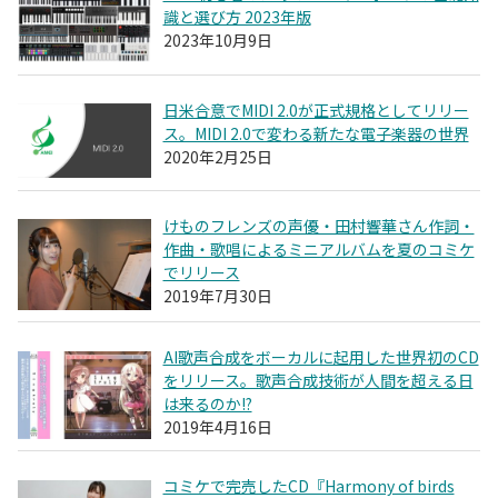
識と選び方 2023年版
2023年10月9日
日米合意でMIDI 2.0が正式規格としてリリー
ス。MIDI 2.0で変わる新たな電子楽器の世界
2020年2月25日
けものフレンズの声優・田村響華さん作詞・
作曲・歌唱によるミニアルバムを夏のコミケ
でリリース
2019年7月30日
AI歌声合成をボーカルに起用した世界初のCD
をリリース。歌声合成技術が人間を超える日
は来るのか!?
2019年4月16日
コミケで完売したCD『Harmony of birds