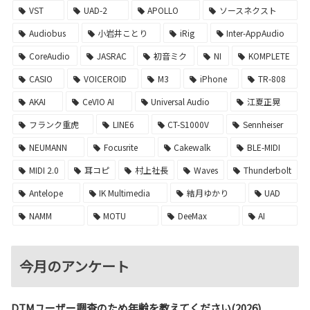
VST
UAD-2
APOLLO
ソースネクスト
Audiobus
小岩井ことり
iRig
Inter-AppAudio
CoreAudio
JASRAC
初音ミク
NI
KOMPLETE
CASIO
VOICEROID
M3
iPhone
TR-808
AKAI
CeVIO AI
Universal Audio
江夏正晃
フランク重虎
LINE6
CT-S1000V
Sennheiser
NEUMANN
Focusrite
Cakewalk
BLE-MIDI
MIDI 2.0
耳コピ
村上社長
Waves
Thunderbolt
Antelope
IK Multimedia
結月ゆかり
UAD
NAMM
MOTU
DeeMax
AI
今月のアンケート
DTMユーザー調査のため年齢を教えてください(2026)