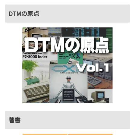
DTMの原点
著書