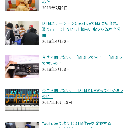
みた
2019年2月9日
DTMステーションCreativeでM3に初出展。
滑り出しは上々!?売上情報、収支状況を全公
開
2018年4月30日
今さら聞けない、「MIDIって何？」「MIDIっ
て古いの？」
2018年2月28日
今さら聞けない、「DTMとDAWって何が違う
の!?」
2017年10月18日
YouTubeで次々とDTM作品を発表する