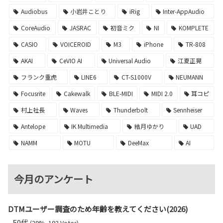
Audiobus
小岩井ことり
iRig
Inter-AppAudio
CoreAudio
JASRAC
初音ミク
NI
KOMPLETE
CASIO
VOICEROID
M3
iPhone
TR-808
AKAI
CeVIO AI
Universal Audio
江夏正晃
フランク重虎
LINE6
CT-S1000V
NEUMANN
Focusrite
Cakewalk
BLE-MIDI
MIDI 2.0
耳コピ
村上社長
Waves
Thunderbolt
Sennheiser
Antelope
IK Multimedia
結月ゆかり
UAD
NAMM
MOTU
DeeMax
AI
今月のアンケート
DTMユーザー調査のため年齢を教えてください(2026)
50代
(29%, 193 Votes)