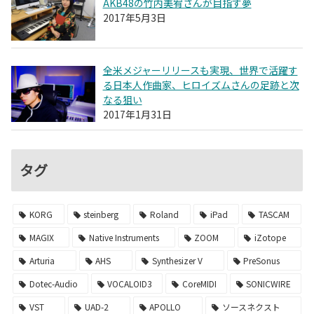
AKB48の竹内美宥さんが目指す夢
2017年5月3日
全米メジャーリリースも実現、世界で活躍す
る日本人作曲家、ヒロイズムさんの足跡と次
なる狙い
2017年1月31日
タグ
KORG
steinberg
Roland
iPad
TASCAM
MAGIX
Native Instruments
ZOOM
iZotope
Arturia
AHS
Synthesizer V
PreSonus
Dotec-Audio
VOCALOID3
CoreMIDI
SONICWIRE
VST
UAD-2
APOLLO
ソースネクスト