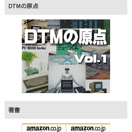
DTMの原点
著書