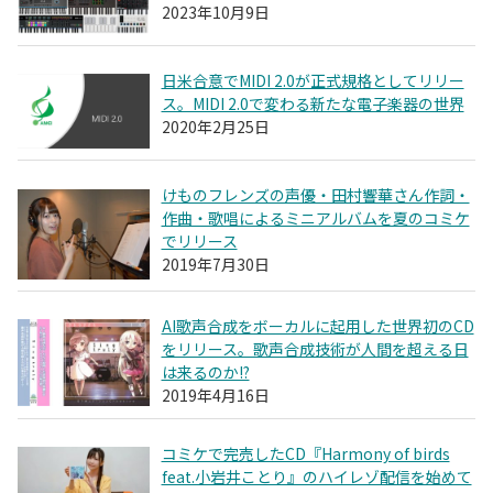
2023年10月9日
日米合意でMIDI 2.0が正式規格としてリリー
ス。MIDI 2.0で変わる新たな電子楽器の世界
2020年2月25日
けものフレンズの声優・田村響華さん作詞・
作曲・歌唱によるミニアルバムを夏のコミケ
でリリース
2019年7月30日
AI歌声合成をボーカルに起用した世界初のCD
をリリース。歌声合成技術が人間を超える日
は来るのか!?
2019年4月16日
コミケで完売したCD『Harmony of birds
feat.小岩井ことり』のハイレゾ配信を始めて