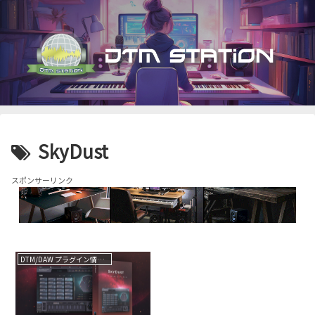
SkyDust
スポンサーリンク
DTM/DAW プラグイン情報（VST AU AAX）