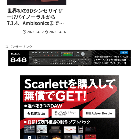
世界初の3Dシンセサイザ
ー!?バイノーラルから
7.1.4、Ambisonicsまで、
空間オーディオで自由な
2023.04.12
2023.04.16
音作りができるSkyDust
3D誕生
スポンサーリンク