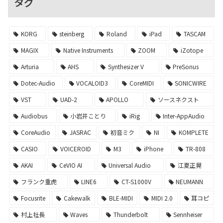
タグ
KORG
steinberg
Roland
iPad
TASCAM
MAGIX
Native Instruments
ZOOM
iZotope
Arturia
AHS
Synthesizer V
PreSonus
Dotec-Audio
VOCALOID3
CoreMIDI
SONICWIRE
VST
UAD-2
APOLLO
ソースネクスト
Audiobus
小岩井ことり
iRig
Inter-AppAudio
CoreAudio
JASRAC
初音ミク
NI
KOMPLETE
CASIO
VOICEROID
M3
iPhone
TR-808
AKAI
CeVIO AI
Universal Audio
江夏正晃
フランク重虎
LINE6
CT-S1000V
NEUMANN
Focusrite
Cakewalk
BLE-MIDI
MIDI 2.0
耳コピ
村上社長
Waves
Thunderbolt
Sennheiser