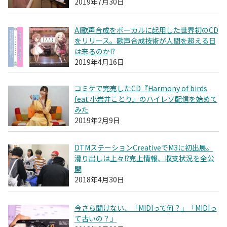
2019年7月30日
AI歌声合成をボーカルに起用した世界初のCD
をリリース。歌声合成技術が人間を超える日
は来るのか!?
2019年4月16日
コミケで完売したCD『Harmony of birds
feat.小岩井ことり』のハイレゾ配信を始めて
みた
2019年2月9日
DTMステーションCreativeでM3に初出展。
滑り出しは上々!?売上情報、収支状況を全公
開
2018年4月30日
今さら聞けない、「MIDIって何？」「MIDIっ
て古いの？」