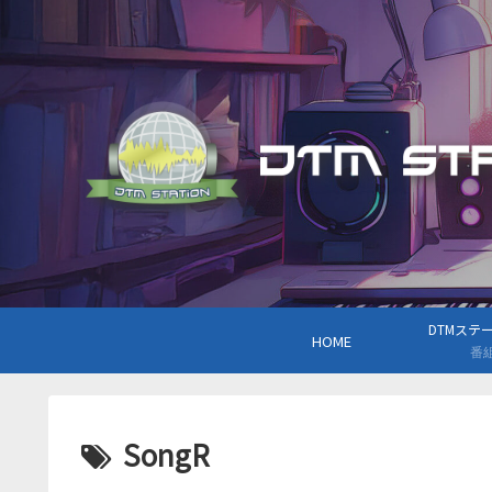
DTMステーシ
HOME
番
SongR