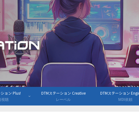
ョン Plus!
DTMステーション Creative
DTMステーション Engine
組視聴
レーベル
MIX依頼