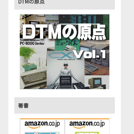
DTMの原点
著書