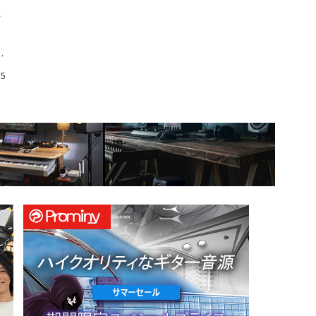
け
ろ
15