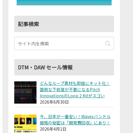
記事検索
DTM・DAW セール情報
どんなループ素材も即座にキット化！
面倒な下処理が不要になるPitch
InnovationsのLoop 2 Kitがスゴい
2026年6月30日
今、日本が一番安い！Wavesバンドル
破格の秘密は「開発費回収」にあり！
2026年4月1日