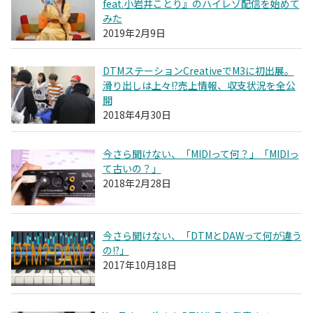
feat.小岩井ことり』のハイレゾ配信を始めて
みた
2019年2月9日
DTMステーションCreativeでM3に初出展。
滑り出しは上々!?売上情報、収支状況を全公
開
2018年4月30日
今さら聞けない、「MIDIって何？」「MIDIっ
て古いの？」
2018年2月28日
今さら聞けない、「DTMとDAWって何が違う
の!?」
2017年10月18日