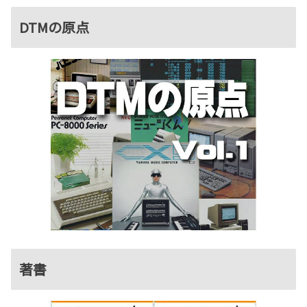
DTMの原点
著書