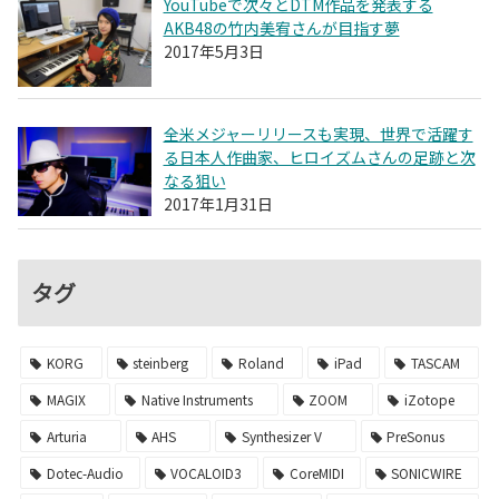
YouTubeで次々とDTM作品を発表する
AKB48の竹内美宥さんが目指す夢
2017年5月3日
全米メジャーリリースも実現、世界で活躍す
る日本人作曲家、ヒロイズムさんの足跡と次
なる狙い
2017年1月31日
タグ
KORG
steinberg
Roland
iPad
TASCAM
MAGIX
Native Instruments
ZOOM
iZotope
Arturia
AHS
Synthesizer V
PreSonus
Dotec-Audio
VOCALOID3
CoreMIDI
SONICWIRE