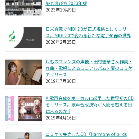
識と選び方 2023年版
2023年10月9日
日米合意でMIDI 2.0が正式規格としてリリー
ス。MIDI 2.0で変わる新たな電子楽器の世界
2020年2月25日
けものフレンズの声優・田村響華さん作詞・
作曲・歌唱によるミニアルバムを夏のコミケ
でリリース
2019年7月30日
AI歌声合成をボーカルに起用した世界初のCD
をリリース。歌声合成技術が人間を超える日
は来るのか!?
2019年4月16日
コミケで完売したCD『Harmony of birds