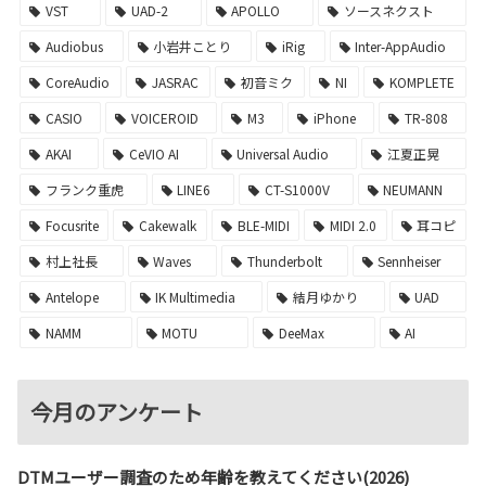
VST
UAD-2
APOLLO
ソースネクスト
Audiobus
小岩井ことり
iRig
Inter-AppAudio
CoreAudio
JASRAC
初音ミク
NI
KOMPLETE
CASIO
VOICEROID
M3
iPhone
TR-808
AKAI
CeVIO AI
Universal Audio
江夏正晃
フランク重虎
LINE6
CT-S1000V
NEUMANN
Focusrite
Cakewalk
BLE-MIDI
MIDI 2.0
耳コピ
村上社長
Waves
Thunderbolt
Sennheiser
Antelope
IK Multimedia
結月ゆかり
UAD
NAMM
MOTU
DeeMax
AI
今月のアンケート
DTMユーザー調査のため年齢を教えてください(2026)