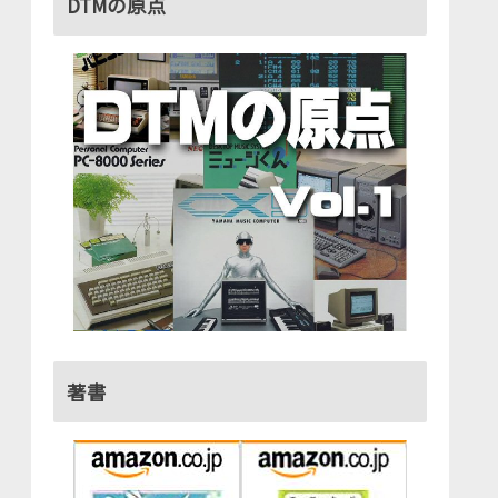
DTMの原点
著書