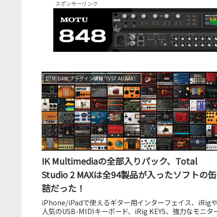
スポンサーリンク
DTM/DAW プラグイン情報（VST AU AAX）
IK Multimediaの全部入りパック、Total
Studio 2 MAXは全94製品が入ったソフトの缶
詰だった！
iPhone/iPadで使えるギター用インターフェイス、iRig
人気のUSB-MIDIキーボード、iRig KEYS、強力なモニタ