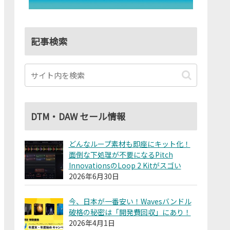
記事検索
DTM・DAW セール情報
どんなループ素材も即座にキット化！
面倒な下処理が不要になるPitch
InnovationsのLoop 2 Kitがスゴい
2026年6月30日
今、日本が一番安い！Wavesバンドル
破格の秘密は「開発費回収」にあり！
2026年4月1日