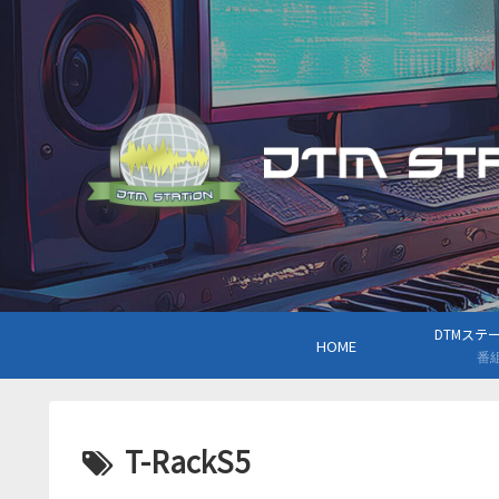
DTMステーシ
HOME
番
T-RackS5