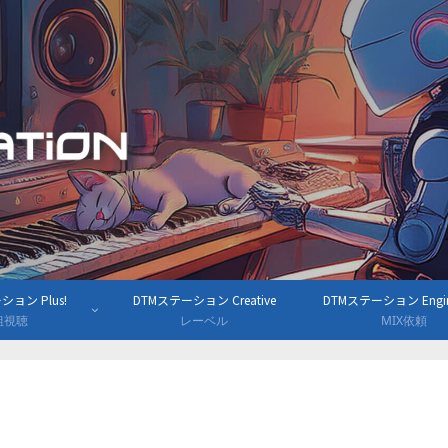
ョン Plus!
DTMステーション Creative
DTMステーション Engine
組視聴
レーベル
MIX依頼