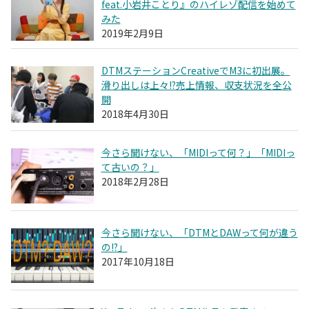
feat.小岩井ことり』のハイレゾ配信を始めて
みた
2019年2月9日
DTMステーションCreativeでM3に初出展。
滑り出しは上々!?売上情報、収支状況を全公
開
2018年4月30日
今さら聞けない、「MIDIって何？」「MIDIっ
て古いの？」
2018年2月28日
今さら聞けない、「DTMとDAWって何が違う
の!?」
2017年10月18日