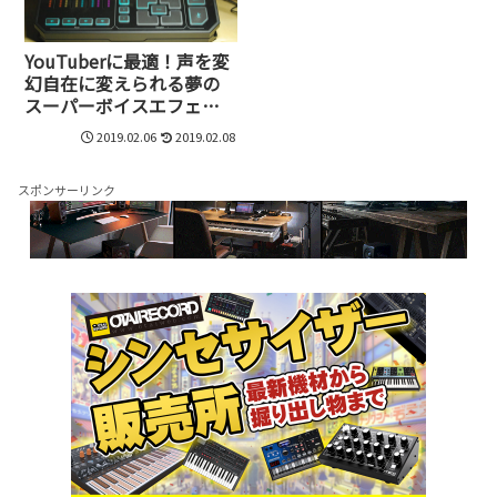
YouTuberに最適！声を変
幻自在に変えられる夢の
スーパーボイスエフェク
ト、TC HELICON GoXLR
2019.02.06
2019.02.08
日本上陸
スポンサーリンク