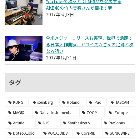
YouTubeで次々とDTM作品を発表する
AKB48の竹内美宥さんが目指す夢
2017年5月3日
全米メジャーリリースも実現、世界で活躍す
る日本人作曲家、ヒロイズムさんの足跡と次
なる狙い
2017年1月31日
タグ
KORG
steinberg
Roland
iPad
TASCAM
MAGIX
Native Instruments
ZOOM
iZotope
Arturia
AHS
Synthesizer V
PreSonus
Dotec-Audio
VOCALOID3
CoreMIDI
SONICWIRE