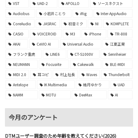
VST
UAD-2
APOLLO
ソースネクスト
Audiobus
小岩井ことり
iRig
Inter-AppAudio
CoreAudio
JASRAC
初音ミク
NI
KOMPLETE
CASIO
VOICEROID
M3
iPhone
TR-808
AKAI
CeVIO AI
Universal Audio
江夏正晃
フランク重虎
LINE6
CT-S1000V
Sennheiser
NEUMANN
Focusrite
Cakewalk
BLE-MIDI
MIDI 2.0
耳コピ
村上社長
Waves
Thunderbolt
Antelope
IK Multimedia
結月ゆかり
UAD
NAMM
MOTU
DeeMax
AI
今月のアンケート
DTMユーザー調査のため年齢を教えてください(2026)