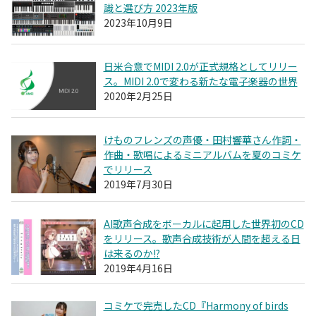
識と選び方 2023年版
2023年10月9日
日米合意でMIDI 2.0が正式規格としてリリー
ス。MIDI 2.0で変わる新たな電子楽器の世界
2020年2月25日
けものフレンズの声優・田村響華さん作詞・
作曲・歌唱によるミニアルバムを夏のコミケ
でリリース
2019年7月30日
AI歌声合成をボーカルに起用した世界初のCD
をリリース。歌声合成技術が人間を超える日
は来るのか!?
2019年4月16日
コミケで完売したCD『Harmony of birds