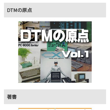
DTMの原点
著書