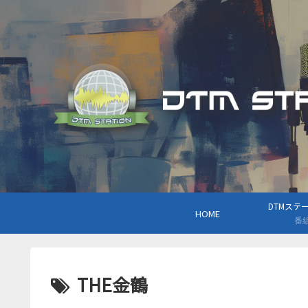
DTMステーシ
HOME
番
THE金鶴