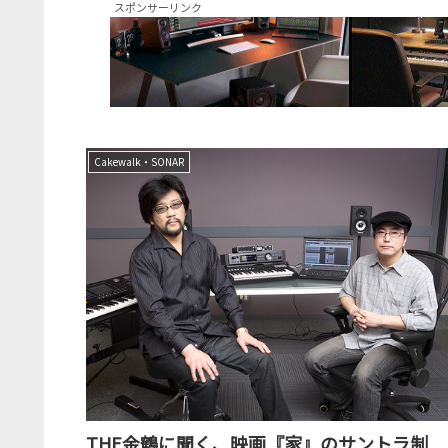
スポンサーリンク
Cakewalk・SONAR
THE金鶴に聞く、映画『家』のサントラ制