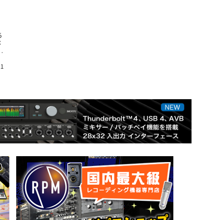
ち
が
て
11