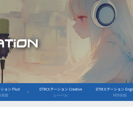
ョン Plus!
DTMステーション Creative
DTMステーション Engine
組視聴
レーベル
MIX依頼