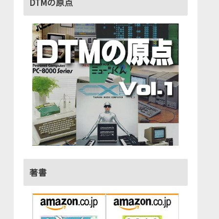
DTMの原点
著書