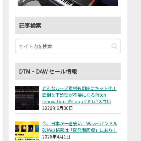
記事検索
DTM・DAW セール情報
どんなループ素材も即座にキット化！
面倒な下処理が不要になるPitch
InnovationsのLoop 2 Kitがスゴい
2026年6月30日
今、日本が一番安い！Wavesバンドル
破格の秘密は「開発費回収」にあり！
2026年4月1日