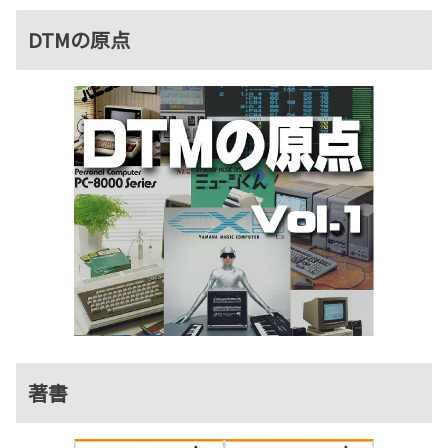
DTMの原点
著書