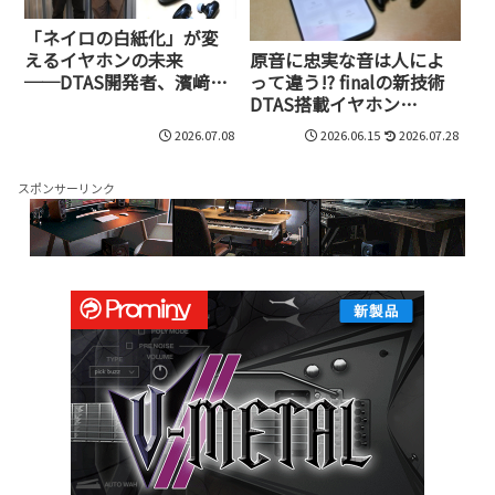
「ネイロの白紙化」が変
原音に忠実な音は人によ
えるイヤホンの未来
って違う!? finalの新技術
──DTAS開発者、濱﨑公
DTAS搭載イヤホン
男さんインタビュー
「TONALITE」を試した
2026.07.08
2026.06.15
2026.07.28
スポンサーリンク