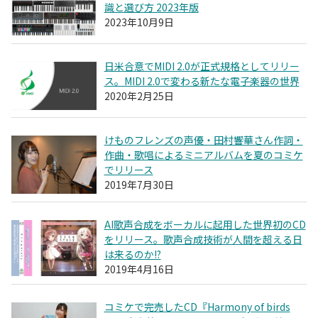
識と選び方 2023年版
2023年10月9日
日米合意でMIDI 2.0が正式規格としてリリー
ス。MIDI 2.0で変わる新たな電子楽器の世界
2020年2月25日
けものフレンズの声優・田村響華さん作詞・
作曲・歌唱によるミニアルバムを夏のコミケ
でリリース
2019年7月30日
AI歌声合成をボーカルに起用した世界初のCD
をリリース。歌声合成技術が人間を超える日
は来るのか!?
2019年4月16日
コミケで完売したCD『Harmony of birds