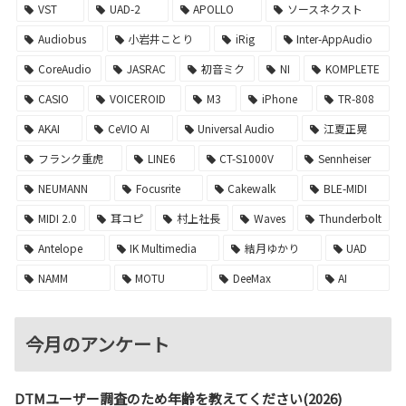
VST
UAD-2
APOLLO
ソースネクスト
Audiobus
小岩井ことり
iRig
Inter-AppAudio
CoreAudio
JASRAC
初音ミク
NI
KOMPLETE
CASIO
VOICEROID
M3
iPhone
TR-808
AKAI
CeVIO AI
Universal Audio
江夏正晃
フランク重虎
LINE6
CT-S1000V
Sennheiser
NEUMANN
Focusrite
Cakewalk
BLE-MIDI
MIDI 2.0
耳コピ
村上社長
Waves
Thunderbolt
Antelope
IK Multimedia
結月ゆかり
UAD
NAMM
MOTU
DeeMax
AI
今月のアンケート
DTMユーザー調査のため年齢を教えてください(2026)