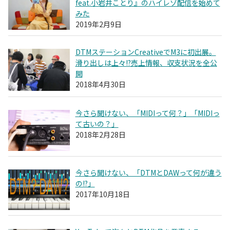
feat.小岩井ことり』のハイレゾ配信を始めて
みた
2019年2月9日
DTMステーションCreativeでM3に初出展。
滑り出しは上々!?売上情報、収支状況を全公
開
2018年4月30日
今さら聞けない、「MIDIって何？」「MIDIっ
て古いの？」
2018年2月28日
今さら聞けない、「DTMとDAWって何が違う
の!?」
2017年10月18日