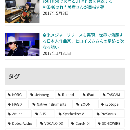
YouTubeで次々とDTM作品を発表する
AKB48の竹内美宥さんが目指す夢
2017年5月3日
全米メジャーリリースも実現、世界で活躍す
る日本人作曲家、ヒロイズムさんの足跡と次
なる狙い
2017年1月31日
タグ
KORG
steinberg
Roland
iPad
TASCAM
MAGIX
Native Instruments
ZOOM
iZotope
Arturia
AHS
Synthesizer V
PreSonus
Dotec-Audio
VOCALOID3
CoreMIDI
SONICWIRE