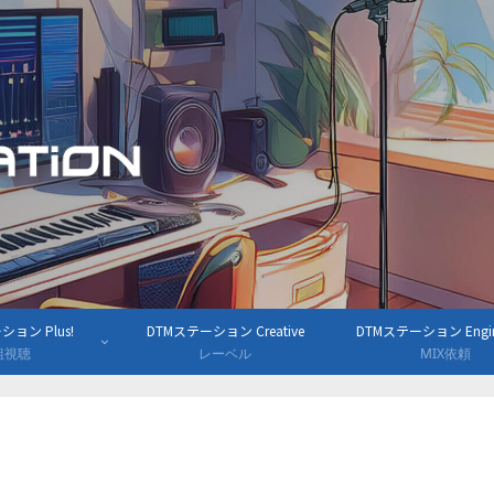
ョン Plus!
DTMステーション Creative
DTMステーション Engine
組視聴
レーベル
MIX依頼