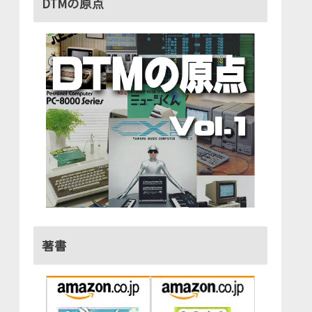
DTMの原点
著書