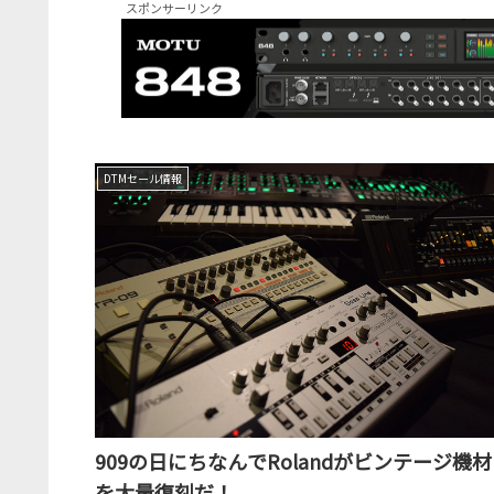
スポンサーリンク
DTMセール情報
909の日にちなんでRolandがビンテージ機材
を大量復刻だ！