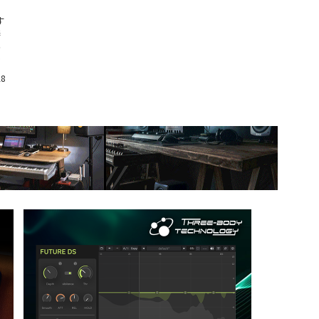
す
発
っ
や
28