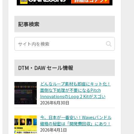
記事検索
DTM・DAW セール情報
どんなループ素材も即座にキット化！
面倒な下処理が不要になるPitch
InnovationsのLoop 2 Kitがスゴい
2026年6月30日
今、日本が一番安い！Wavesバンドル
破格の秘密は「開発費回収」にあり！
2026年4月1日