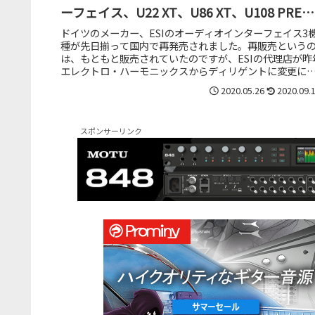
ーフェイス、U22 XT、U86 XT、U108 PREが
再上陸
ドイツのメーカー、ESIのオーディオインターフェイス3
種が先日揃って国内で再発売されました。再販売という
は、もともと販売されていたのですが、ESIの代理店が昨
エレクトロ・ハーモニックスからディリゲントに変更に
った関係で、一度国内から...
2020.05.26
2020.09.
スポンサーリンク