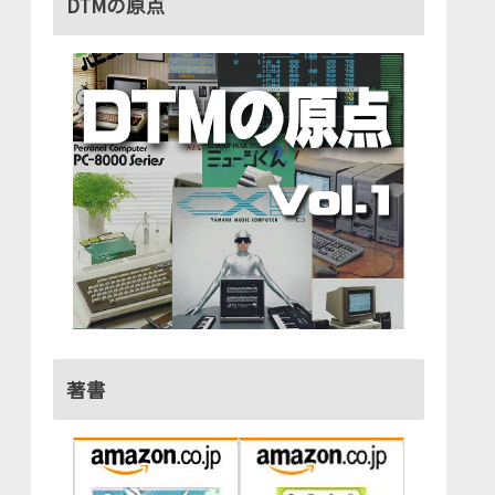
DTMの原点
著書