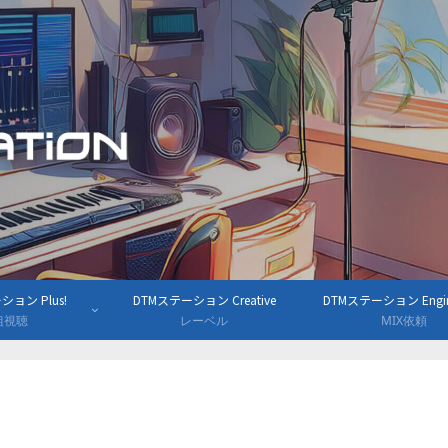
ョン Plus!
DTMステーション Creative
DTMステーション Engine
組視聴
レーベル
MIX依頼