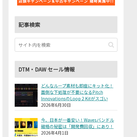
記事検索
DTM・DAW セール情報
どんなループ素材も即座にキット化！
面倒な下処理が不要になるPitch
InnovationsのLoop 2 Kitがスゴい
2026年6月30日
今、日本が一番安い！Wavesバンドル
破格の秘密は「開発費回収」にあり！
2026年4月1日