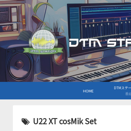
DTMステーシ
HOME
番
U22 XT cosMik Set