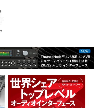
機
の
年
な
19