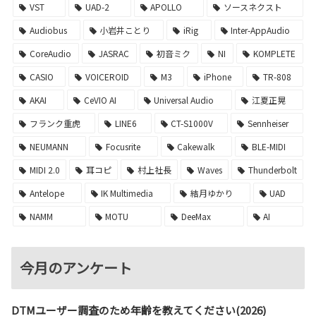
VST
UAD-2
APOLLO
ソースネクスト
Audiobus
小岩井ことり
iRig
Inter-AppAudio
CoreAudio
JASRAC
初音ミク
NI
KOMPLETE
CASIO
VOICEROID
M3
iPhone
TR-808
AKAI
CeVIO AI
Universal Audio
江夏正晃
フランク重虎
LINE6
CT-S1000V
Sennheiser
NEUMANN
Focusrite
Cakewalk
BLE-MIDI
MIDI 2.0
耳コピ
村上社長
Waves
Thunderbolt
Antelope
IK Multimedia
結月ゆかり
UAD
NAMM
MOTU
DeeMax
AI
今月のアンケート
DTMユーザー調査のため年齢を教えてください(2026)