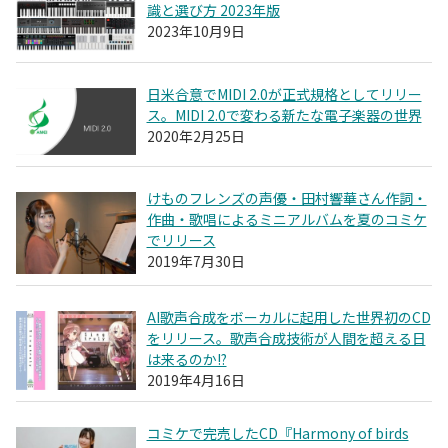
識と選び方 2023年版
2023年10月9日
日米合意でMIDI 2.0が正式規格としてリリー
ス。MIDI 2.0で変わる新たな電子楽器の世界
2020年2月25日
けものフレンズの声優・田村響華さん作詞・
作曲・歌唱によるミニアルバムを夏のコミケ
でリリース
2019年7月30日
AI歌声合成をボーカルに起用した世界初のCD
をリリース。歌声合成技術が人間を超える日
は来るのか!?
2019年4月16日
コミケで完売したCD『Harmony of birds