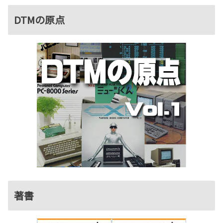
DTMの原点
著書