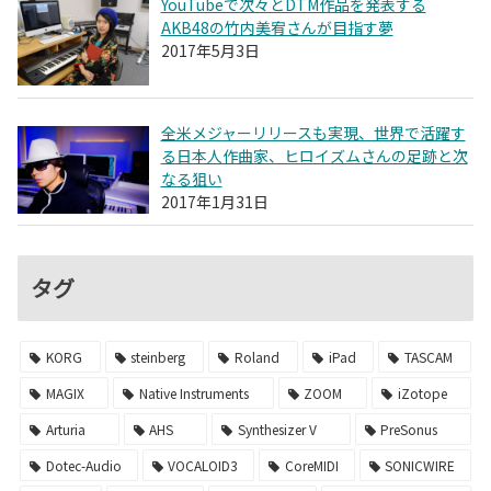
YouTubeで次々とDTM作品を発表する
AKB48の竹内美宥さんが目指す夢
2017年5月3日
全米メジャーリリースも実現、世界で活躍す
る日本人作曲家、ヒロイズムさんの足跡と次
なる狙い
2017年1月31日
タグ
KORG
steinberg
Roland
iPad
TASCAM
MAGIX
Native Instruments
ZOOM
iZotope
Arturia
AHS
Synthesizer V
PreSonus
Dotec-Audio
VOCALOID3
CoreMIDI
SONICWIRE