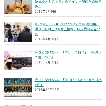
feat.小岩井ことり』のハイレゾ配信を始めて
みた
2019年2月9日
DTMステーションCreativeでM3に初出展。
滑り出しは上々!?売上情報、収支状況を全公
開
2018年4月30日
今さら聞けない、「MIDIって何？」「MIDIっ
て古いの？」
2018年2月28日
今さら聞けない、「DTMとDAWって何が違う
の!?」
2017年10月18日