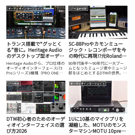
ました。URX22CやUR22MK3など
デルApolloを脅かすほどの実力を
新しい品番と変更の背景を解説し
約16万円という価格とともに検
オーディオインターフェイス
DTM温故知新
ます。
証しました。
トランス搭載で“グッとく
SC-88Proやカモンミュー
る”音に。Heritage Audio
ジック・レコンポーザを今
のデスクトップ型オーディ
の時代に再現!?元Roland技
オインターフェイス、i73
術者が個人でリリースした
Heritage Audioから、プロ仕様の
80年代後半～90年代に一大ブー
Proシリーズ3機種が発売
iOSアプリ、UK-868がスゴ
オーディオインターフェースi73
ムとなったミュージ君やミュージ
Proシリーズ3機種（PRO ONE：
郎をはじめとするDTMの世界。
イ!
税込メーカー希望小売価格
RolandのSC-88ProやYAMAHAの
106,700円、PRO 2：同163,900
MU100などの外部MIDI音源を、カ
DTM用語
オーディオインターフェイス
円、PRO EDGE：同247,500円）
モンミュージックのレコンポーザ
が新たに登...
のような数値入力のシーケンスソ
フト...
DTM初心者のためのオーデ
1Uに10基のマイクプリを
ィオインターフェイスの選
凝縮した、MOTUのモンス
び方2026
ターマシンMOTU 10preが