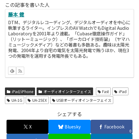
この記事を書いた人
藤本 健
DTM、デジタルレコーディング、デジタルオーディオを中心に
執筆するライター。インプレスのAV WatchでもDigital Audio
Laboratoryを2001年より連載。「Cubase徹底操作ガイド」
（リットーミュージック）、「ボーカロイド技術論」（ヤマハ
ミュージックメディア）などの著書も多数ある。趣味は太陽光
発電、2004年より自宅の電気を太陽光発電で賄うほか、現在3
つの発電所を運用する発電所長でもある。
iPad/iPhone
オーディオインターフェイス
Fast
iPad
UA-1G
UA-25EX
USBオーディオインターフェイス
シェアする
X
Bluesky
Facebook
0