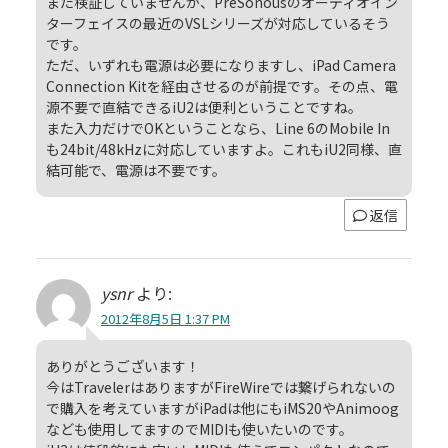
また検証していませんが、PreSonousのオーディオイン
ターフェイスの最近のVSLシリーズが対応しているそう
です。
ただ、いずれも電源は必要になりますし、iPad Camera
Connection Kitを経由させるのが前提です。その点、電
源不要で直結できるiU2は便利ということですね。
また入力だけでOKということなら、Line 6のMobile In
も24bit/48kHzに対応していますよ。これもiU2同様、直
結可能で、電源は不要です。
返信
ysnr
より:
2012年8月5日 1:37 PM
ありがとうございます！
今はTravelerはありますがFireWireでは繋げられないの
で購入を考えていますがiPadは他にもiMS20やAnimoog
なども使用してますのでMIDIも使いたいのです。