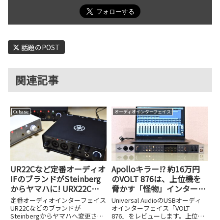
話題のPOST
関連記事
Cubase
オーディオインターフェイス
UR22Cなど定番オーディオ
Apolloキラー!? 約16万円
IFのブランドがSteinberg
のVOLT 876は、上位機を
からヤマハに! URX22Cや
脅かす「怪物」インターフ
UR22MK3など品番も変更
ェイスだった
定番オーディオインターフェイス
Universal AudioのUSBオーディ
UR22Cなどのブランドが
オインターフェイス「VOLT
Steinbergからヤマハへ変更され
876」をレビューします。上位モ