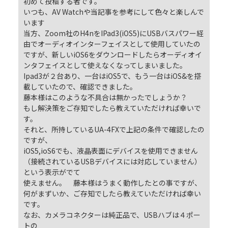
初めて投稿する者です。
いつも、AV Watchや当記事を参考にして色々と楽しんで
います
当方、Zoom社のH4nをIPad3(iOS5)にUSBバスパワー経
由でオーディオインターフェイスとして使用していたの
ですが、新しいiOS6をダウンロードしたらオーディオイ
ンタフェイスとして使えなくなってしまいました。
Ipad3が２台あり、一台はiOS5で、もう一台はiOS&を搭
載していたので、確認できました。
藤本様はこのような不具合は無かったでしょうか？
もし解決策をご存知でしたら教えていただければ幸いで
す。
それと、所持しているUA-4FXで上記の条件で確認したの
ですが、
iOS5,ioS6でも、液晶表面にデバイスを使用できません
（接続されているUSBデバイスには対応していません）
という表示がでて
使えません。 藤本様はうまく動作したとの事ですが、
何がまずいか、ご存知でしたら教えていただければ幸い
です。
なお、カメラコネクターは純正品で、USBハブは４ポー
トの