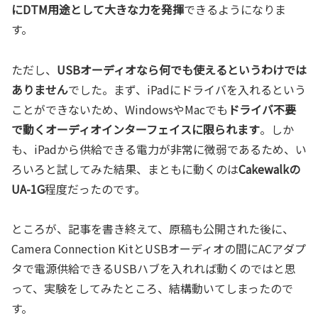
にDTM用途として大きな力を発揮
できるようになりま
す。
ただし、
USBオーディオなら何でも使えるというわけでは
ありません
でした。まず、iPadにドライバを入れるという
ことができないため、WindowsやMacでも
ドライバ不要
で動くオーディオインターフェイスに限られます
。しか
も、iPadから供給できる電力が非常に微弱であるため、い
ろいろと試してみた結果、まともに動くのは
Cakewalkの
UA-1G
程度だったのです。
ところが、記事を書き終えて、原稿も公開された後に、
Camera Connection KitとUSBオーディオの間にACアダプ
タで電源供給できるUSBハブを入れれば動くのではと思
って、実験をしてみたところ、結構動いてしまったので
す。