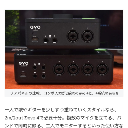
リアパネルの比較。コンボ入力が2系統のevo 4と、4系統のevo 8
一人で歌やギターを少しずつ重ねていくスタイルなら、
2in/2outのevo 4で必要十分。複数のマイクを立てる、バ
ンドで同時に録る、二人でモニターするといった使い方な