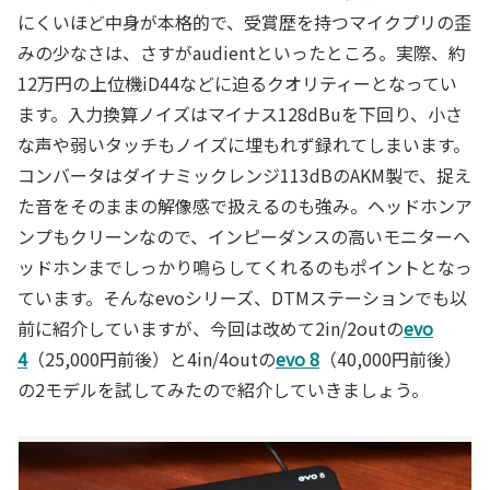
にくいほど中身が本格的で、受賞歴を持つマイクプリの歪
みの少なさは、さすがaudientといったところ。実際、約
12万円の上位機iD44などに迫るクオリティーとなってい
ます。入力換算ノイズはマイナス128dBuを下回り、小さ
な声や弱いタッチもノイズに埋もれず録れてしまいます。
コンバータはダイナミックレンジ113dBのAKM製で、捉え
た音をそのままの解像感で扱えるのも強み。ヘッドホンア
ンプもクリーンなので、インピーダンスの高いモニターヘ
ッドホンまでしっかり鳴らしてくれるのもポイントとなっ
ています。そんなevoシリーズ、DTMステーションでも以
前に紹介していますが、今回は改めて2in/2outの
evo
4
（25,000円前後）と4in/4outの
evo 8
（40,000円前後）
の2モデルを試してみたので紹介していきましょう。