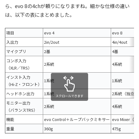
ら、evo 8の4chが頼りになりますね。細かな仕様の違い
は、以下の表にまとめました。
項目
evo 4
evo 8
入出力
2in/2out
4in/4out
マイクプリ
2基
4基
コンボ入力
2系統
4系統
（XLR／TRS）
インスト入力
1系統
1系統
（Hi-Z・フロント）
ヘッドホン出力
1系統
2系統（独立調
スクロールできます
モニター出力
2系統
4系統
（バランスTRS）
機能
evo Control＋ループバックミキサー
evo Mixe
重量
360g
475g