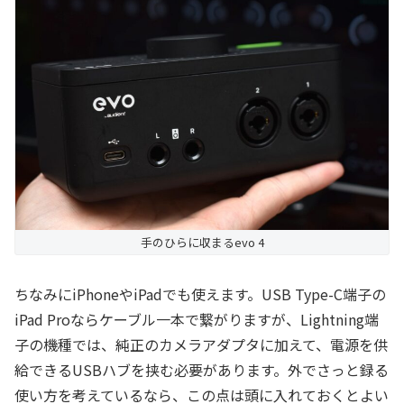
手のひらに収まるevo 4
ちなみにiPhoneやiPadでも使えます。USB Type-C端子の
iPad Proならケーブル一本で繋がりますが、Lightning端
子の機種では、純正のカメラアダプタに加えて、電源を供
給できるUSBハブを挟む必要があります。外でさっと録る
使い方を考えているなら、この点は頭に入れておくとよい