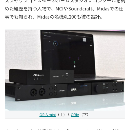
スンやリンゴ・スターのホームスタジオにコンソールを納
めた経歴を持つ人物で、MCIやSoundcraft、Midasでの仕
事でも知られ、Midasの名機XL200も彼の設計。
ORIA mini
（上）と
ORIA
（下）