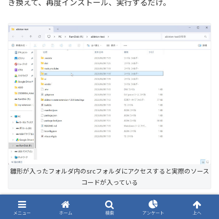
き換えて、再度インストール、実行するだけ。
雛形が入ったフォルダ内のsrcフォルダにアクセスすると実際のソース
コードが入っている
全体で60行程度。実際に動かすと、クリップの名前・カ
メニュー
ホーム
検索
アンケート
上へ