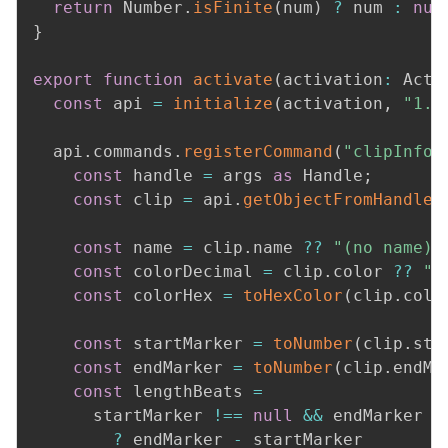
return
 Number
.
isFinite
(
num
)
?
 num 
:
nul
}
export
function
activate
(
activation
:
 Acti
const
 api 
=
initialize
(
activation
,
"1.0
  api
.
commands
.
registerCommand
(
"clipInfo.
const
 handle 
=
 args 
as
 Handle
;
const
 clip 
=
 api
.
getObjectFromHandle
(
const
 name 
=
 clip
.
name 
??
"(no name)"
const
 colorDecimal 
=
 clip
.
color 
??
"(
const
 colorHex 
=
toHexColor
(
clip
.
colo
const
 startMarker 
=
toNumber
(
clip
.
sta
const
 endMarker 
=
toNumber
(
clip
.
endMa
const
 lengthBeats 
=
      startMarker 
!==
null
&&
 endMarker 
!
?
 endMarker 
-
 startMarker
