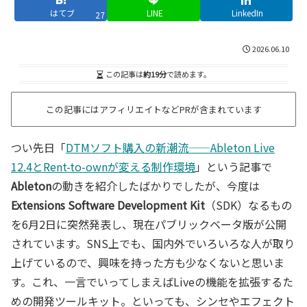
はてブ
LINE
LinkedIn
27
2026.06.10
この記事は
約19分
で読めます。
この記事にはアフィリエイトなどPRが含まれています
つい先日「
DTMソフト購入の新潮流——Ableton Live
12.4とRent-to-ownが変える制作環境
」という記事で
Ableton
の動きを紹介したばかりでしたが、今度は
Extensions Software Development Kit
（SDK）なるもの
を6月2日に突然発表し、現在パブリックベータ版が公開
されています。SNS上でも、国内外でいろいろな人が取り
上げているので、興味を持った方も少なくないと思いま
す。これ、一言でいってしまえばLiveの機能を拡張するた
めの開発ツールキット。といっても、シンセやエフェクト