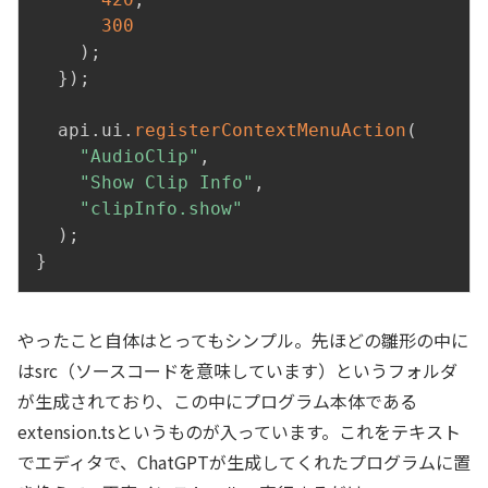
300
)
;
}
)
;
  api
.
ui
.
registerContextMenuAction
(
"AudioClip"
,
"Show Clip Info"
,
"clipInfo.show"
)
;
}
やったこと自体はとってもシンプル。先ほどの雛形の中に
はsrc（ソースコードを意味しています）というフォルダ
が生成されており、この中にプログラム本体である
extension.tsというものが入っています。これをテキスト
でエディタで、ChatGPTが生成してくれたプログラムに置