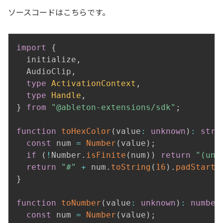
ソースコードはこちらです。
import
{
  initialize
,
  AudioClip
,
type
ActivationContext
,
type
Handle
,
}
from
"@ableton-extensions/sdk"
;
function
toHexColor
(
value
:
unknown
)
:
stri
const
 num 
=
Number
(
value
)
;
if
(
!
Number
.
isFinite
(
num
)
)
return
"(unk
return
"#"
+
 num
.
toString
(
16
)
.
padStart
(
}
function
toNumber
(
value
:
unknown
)
:
number
const
 num 
=
Number
(
value
)
;