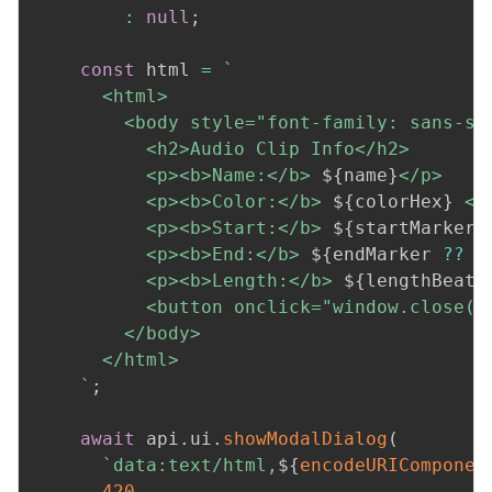
:
null
;
const
 html 
=
`
      <html>

        <body style="font-family: sans-ser
          <h2>Audio Clip Info</h2>

          <p><b>Name:</b> 
${
name
}
</p>

          <p><b>Color:</b> 
${
colorHex
}
 <s
          <p><b>Start:</b> 
${
startMarker 
          <p><b>End:</b> 
${
endMarker 
??
"
          <p><b>Length:</b> 
${
lengthBeats
          <button onclick="window.close()"
        </body>

      </html>

`
;
await
 api
.
ui
.
showModalDialog
(
`
data:text/html,
${
encodeURIComponen
420
,