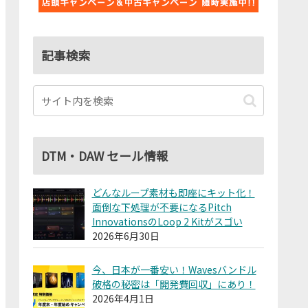
記事検索
DTM・DAW セール情報
どんなループ素材も即座にキット化！
面倒な下処理が不要になるPitch
InnovationsのLoop 2 Kitがスゴい
2026年6月30日
今、日本が一番安い！Wavesバンドル
破格の秘密は「開発費回収」にあり！
2026年4月1日