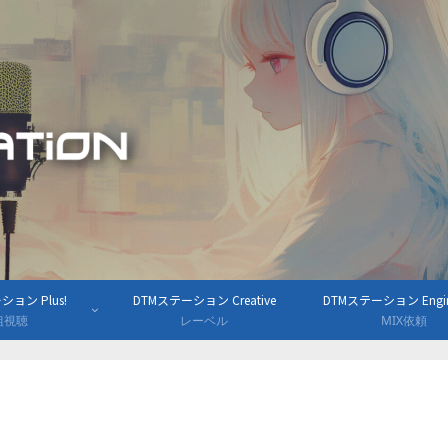
ョン Plus!
DTMステーション Creative
DTMステーション Engine
組視聴
レーベル
MIX依頼