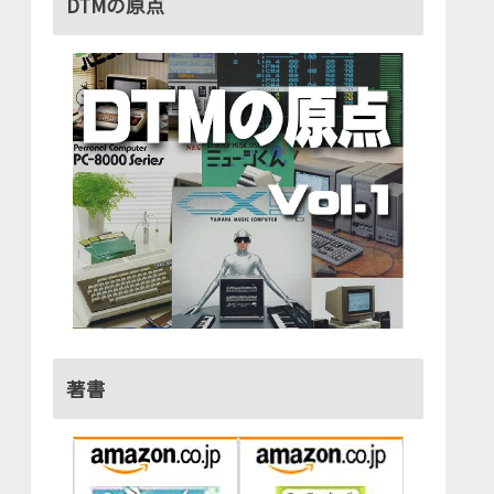
DTMの原点
著書