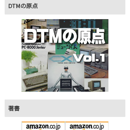
DTMの原点
著書