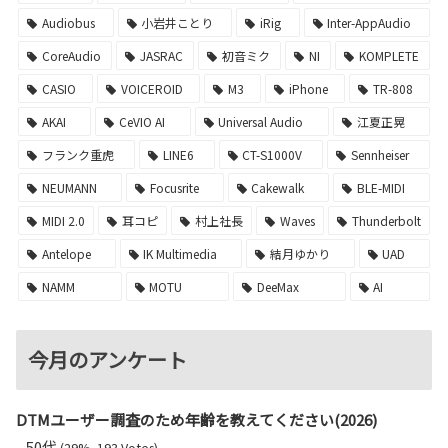
Audiobus
小岩井ことり
iRig
Inter-AppAudio
CoreAudio
JASRAC
初音ミク
NI
KOMPLETE
CASIO
VOICEROID
M3
iPhone
TR-808
AKAI
CeVIO AI
Universal Audio
江夏正晃
フランク重虎
LINE6
CT-S1000V
Sennheiser
NEUMANN
Focusrite
Cakewalk
BLE-MIDI
MIDI 2.0
耳コピ
村上社長
Waves
Thunderbolt
Antelope
IK Multimedia
結月ゆかり
UAD
NAMM
MOTU
DeeMax
AI
今月のアンケート
DTMユーザー調査のため年齢を教えてください(2026)
50代
(29%, 193 Votes)