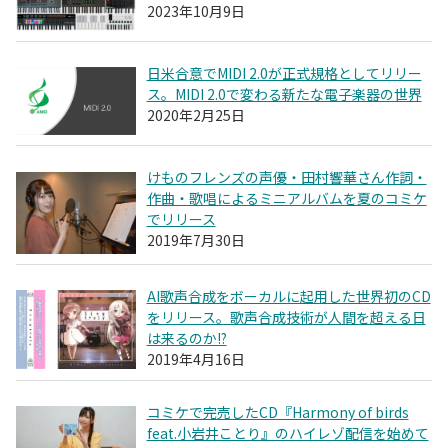
2023年10月9日
日米合意でMIDI 2.0が正式規格としてリリー
ス。MIDI 2.0で変わる新たな電子楽器の世界
2020年2月25日
けものフレンズの声優・田村響華さん作詞・
作曲・歌唱によるミニアルバムを夏のコミケ
でリリース
2019年7月30日
AI歌声合成をボーカルに起用した世界初のCD
をリリース。歌声合成技術が人間を超える日
は来るのか!?
2019年4月16日
コミケで完売したCD『Harmony of birds
feat.小岩井ことり』のハイレゾ配信を始めて