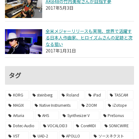
AKB48の竹内美宥さんが目指す夢
2017年5月3日
全米メジャーリリースも実現、世界で活躍す
る日本人作曲家、ヒロイズムさんの足跡と次
なる狙い
2017年1月31日
タグ
KORG
steinberg
Roland
iPad
TASCAM
MAGIX
Native Instruments
ZOOM
iZotope
Arturia
AHS
Synthesizer V
PreSonus
Dotec-Audio
VOCALOID3
CoreMIDI
SONICWIRE
VST
UAD-2
APOLLO
ソースネクスト