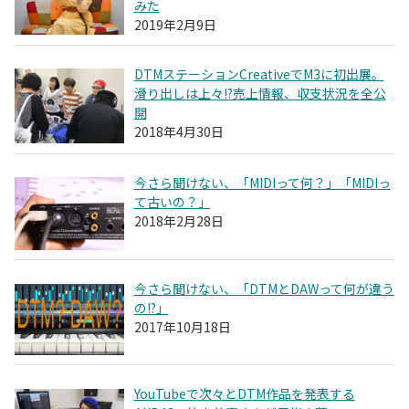
みた
2019年2月9日
DTMステーションCreativeでM3に初出展。
滑り出しは上々!?売上情報、収支状況を全公
開
2018年4月30日
今さら聞けない、「MIDIって何？」「MIDIっ
て古いの？」
2018年2月28日
今さら聞けない、「DTMとDAWって何が違う
の!?」
2017年10月18日
YouTubeで次々とDTM作品を発表する