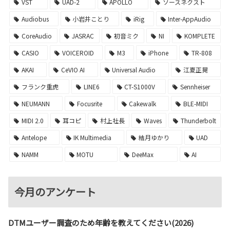
VST
UAD-2
APOLLO
ソースネクスト
Audiobus
小岩井ことり
iRig
Inter-AppAudio
CoreAudio
JASRAC
初音ミク
NI
KOMPLETE
CASIO
VOICEROID
M3
iPhone
TR-808
AKAI
CeVIO AI
Universal Audio
江夏正晃
フランク重虎
LINE6
CT-S1000V
Sennheiser
NEUMANN
Focusrite
Cakewalk
BLE-MIDI
MIDI 2.0
耳コピ
村上社長
Waves
Thunderbolt
Antelope
IK Multimedia
結月ゆかり
UAD
NAMM
MOTU
DeeMax
AI
今月のアンケート
DTMユーザー調査のため年齢を教えてください(2026)