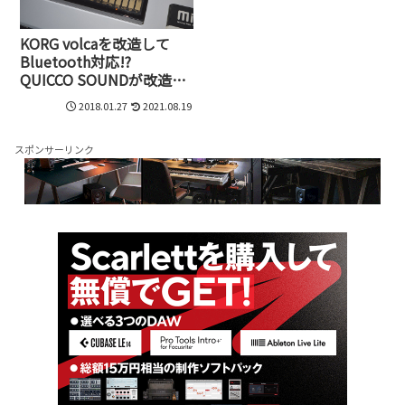
KORG volcaを改造して
Bluetooth対応!?
QUICCO SOUNDが改造キ
ットを3月に発売予定
2018.01.27
2021.08.19
スポンサーリンク