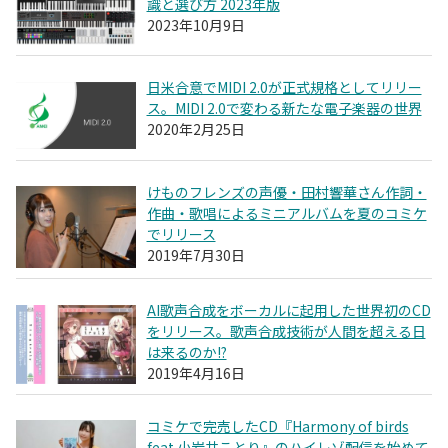
識と選び方 2023年版
2023年10月9日
日米合意でMIDI 2.0が正式規格としてリリー
ス。MIDI 2.0で変わる新たな電子楽器の世界
2020年2月25日
けものフレンズの声優・田村響華さん作詞・
作曲・歌唱によるミニアルバムを夏のコミケ
でリリース
2019年7月30日
AI歌声合成をボーカルに起用した世界初のCD
をリリース。歌声合成技術が人間を超える日
は来るのか!?
2019年4月16日
コミケで完売したCD『Harmony of birds
feat.小岩井ことり』のハイレゾ配信を始めて