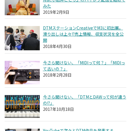
みた
2019年2月9日
DTMステーションCreativeでM3に初出展。
滑り出しは上々!?売上情報、収支状況を全公
開
2018年4月30日
今さら聞けない、「MIDIって何？」「MIDIっ
て古いの？」
2018年2月28日
今さら聞けない、「DTMとDAWって何が違う
の!?」
2017年10月18日
YouTubeで次々とDTM作品を発表する