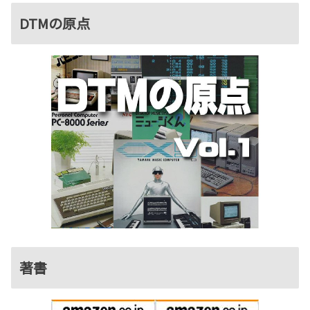
DTMの原点
著書