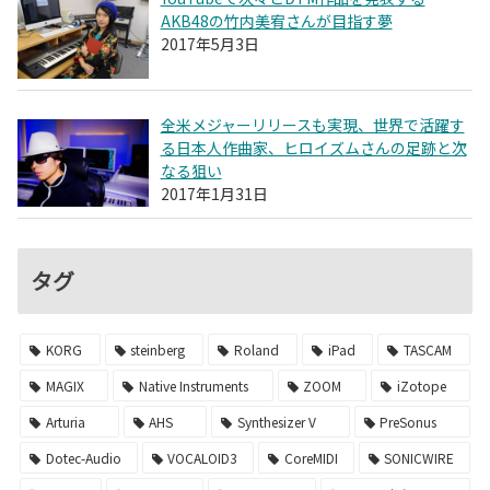
AKB48の竹内美宥さんが目指す夢
2017年5月3日
全米メジャーリリースも実現、世界で活躍す
る日本人作曲家、ヒロイズムさんの足跡と次
なる狙い
2017年1月31日
タグ
KORG
steinberg
Roland
iPad
TASCAM
MAGIX
Native Instruments
ZOOM
iZotope
Arturia
AHS
Synthesizer V
PreSonus
Dotec-Audio
VOCALOID3
CoreMIDI
SONICWIRE