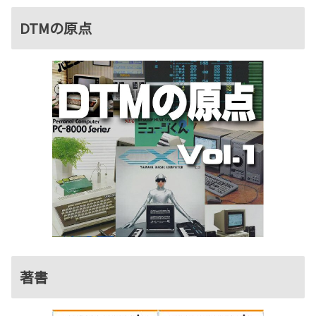
DTMの原点
著書