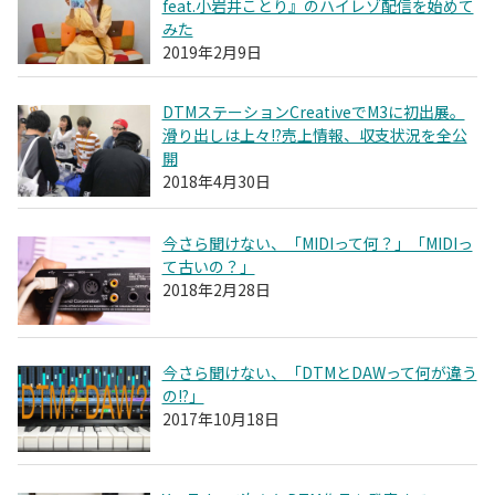
feat.小岩井ことり』のハイレゾ配信を始めて
みた
2019年2月9日
DTMステーションCreativeでM3に初出展。
滑り出しは上々!?売上情報、収支状況を全公
開
2018年4月30日
今さら聞けない、「MIDIって何？」「MIDIっ
て古いの？」
2018年2月28日
今さら聞けない、「DTMとDAWって何が違う
の!?」
2017年10月18日