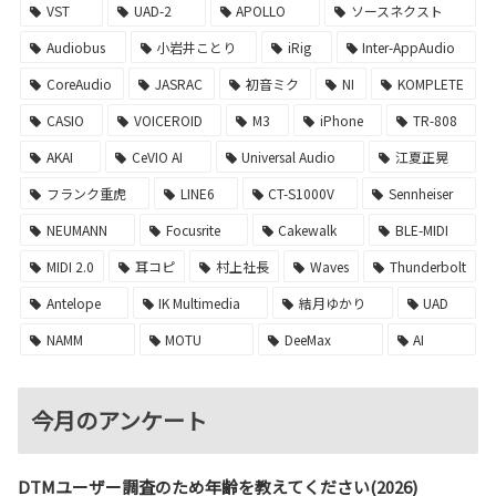
VST
UAD-2
APOLLO
ソースネクスト
Audiobus
小岩井ことり
iRig
Inter-AppAudio
CoreAudio
JASRAC
初音ミク
NI
KOMPLETE
CASIO
VOICEROID
M3
iPhone
TR-808
AKAI
CeVIO AI
Universal Audio
江夏正晃
フランク重虎
LINE6
CT-S1000V
Sennheiser
NEUMANN
Focusrite
Cakewalk
BLE-MIDI
MIDI 2.0
耳コピ
村上社長
Waves
Thunderbolt
Antelope
IK Multimedia
結月ゆかり
UAD
NAMM
MOTU
DeeMax
AI
今月のアンケート
DTMユーザー調査のため年齢を教えてください(2026)