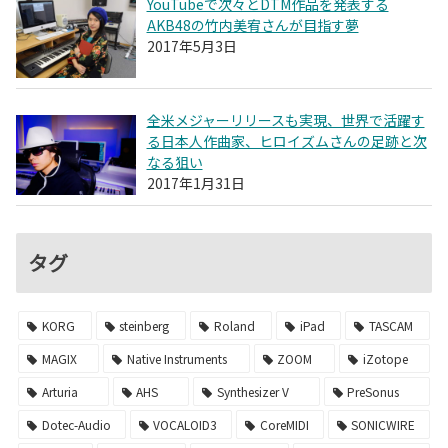
YouTubeで次々とDTM作品を発表する
AKB48の竹内美宥さんが目指す夢
2017年5月3日
全米メジャーリリースも実現、世界で活躍す
る日本人作曲家、ヒロイズムさんの足跡と次
なる狙い
2017年1月31日
タグ
KORG
steinberg
Roland
iPad
TASCAM
MAGIX
Native Instruments
ZOOM
iZotope
Arturia
AHS
Synthesizer V
PreSonus
Dotec-Audio
VOCALOID3
CoreMIDI
SONICWIRE