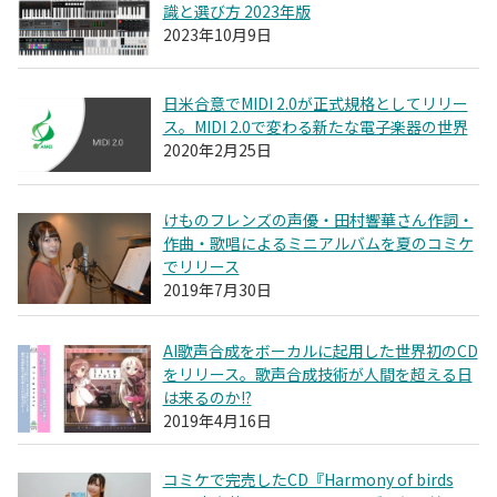
識と選び方 2023年版
2023年10月9日
日米合意でMIDI 2.0が正式規格としてリリー
ス。MIDI 2.0で変わる新たな電子楽器の世界
2020年2月25日
けものフレンズの声優・田村響華さん作詞・
作曲・歌唱によるミニアルバムを夏のコミケ
でリリース
2019年7月30日
AI歌声合成をボーカルに起用した世界初のCD
をリリース。歌声合成技術が人間を超える日
は来るのか!?
2019年4月16日
コミケで完売したCD『Harmony of birds