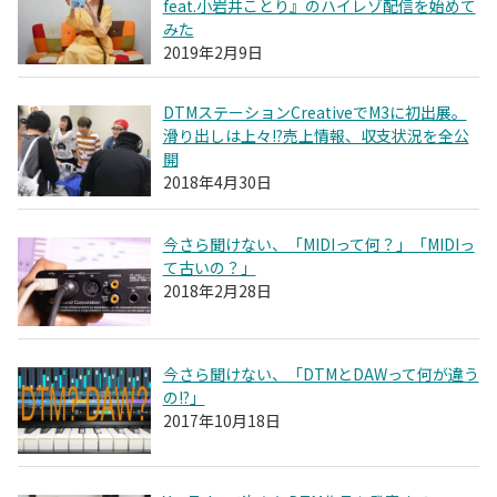
feat.小岩井ことり』のハイレゾ配信を始めて
みた
2019年2月9日
DTMステーションCreativeでM3に初出展。
滑り出しは上々!?売上情報、収支状況を全公
開
2018年4月30日
今さら聞けない、「MIDIって何？」「MIDIっ
て古いの？」
2018年2月28日
今さら聞けない、「DTMとDAWって何が違う
の!?」
2017年10月18日