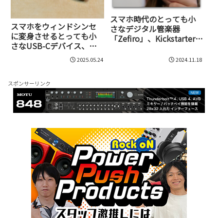
スマホ時代のとっても小
スマホをウィンドシンセ
さなデジタル管楽器
に変身させるとっても小
「Zefiro」、Kickstarterで
さなUSB-Cデバイス、
クラウドファンディング
zefiroが国内販売を開始
開始！
2025.05.24
2024.11.18
スポンサーリンク