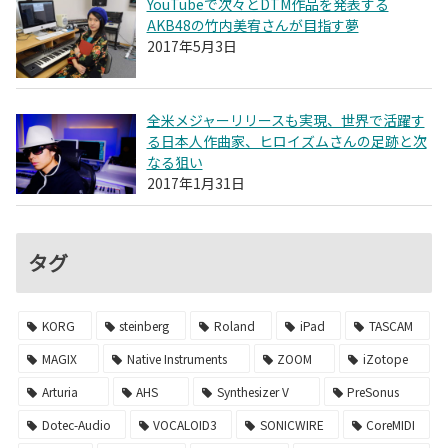
YouTubeで次々とDTM作品を発表する
AKB48の竹内美宥さんが目指す夢
2017年5月3日
全米メジャーリリースも実現、世界で活躍す
る日本人作曲家、ヒロイズムさんの足跡と次
なる狙い
2017年1月31日
タグ
KORG
steinberg
Roland
iPad
TASCAM
MAGIX
Native Instruments
ZOOM
iZotope
Arturia
AHS
Synthesizer V
PreSonus
Dotec-Audio
VOCALOID3
SONICWIRE
CoreMIDI