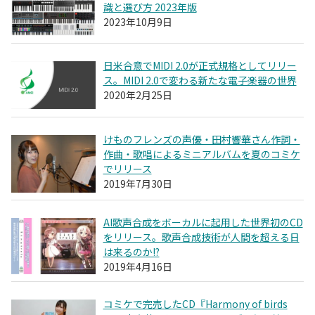
識と選び方 2023年版
2023年10月9日
日米合意でMIDI 2.0が正式規格としてリリー
ス。MIDI 2.0で変わる新たな電子楽器の世界
2020年2月25日
けものフレンズの声優・田村響華さん作詞・
作曲・歌唱によるミニアルバムを夏のコミケ
でリリース
2019年7月30日
AI歌声合成をボーカルに起用した世界初のCD
をリリース。歌声合成技術が人間を超える日
は来るのか!?
2019年4月16日
コミケで完売したCD『Harmony of birds