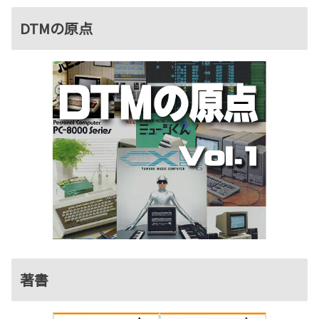
DTMの原点
著書