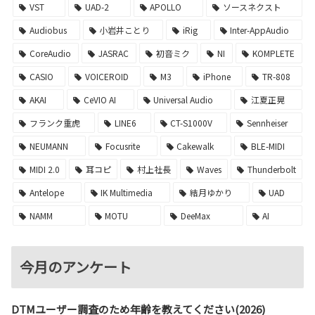
VST
UAD-2
APOLLO
ソースネクスト
Audiobus
小岩井ことり
iRig
Inter-AppAudio
CoreAudio
JASRAC
初音ミク
NI
KOMPLETE
CASIO
VOICEROID
M3
iPhone
TR-808
AKAI
CeVIO AI
Universal Audio
江夏正晃
フランク重虎
LINE6
CT-S1000V
Sennheiser
NEUMANN
Focusrite
Cakewalk
BLE-MIDI
MIDI 2.0
耳コピ
村上社長
Waves
Thunderbolt
Antelope
IK Multimedia
結月ゆかり
UAD
NAMM
MOTU
DeeMax
AI
今月のアンケート
DTMユーザー調査のため年齢を教えてください(2026)