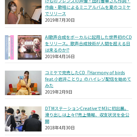
けものフレンズの声優・田村響華さん作詞・
作曲・歌唱によるミニアルバムを夏のコミケ
でリリース
2019年7月30日
AI歌声合成をボーカルに起用した世界初のCD
をリリース。歌声合成技術が人間を超える日
は来るのか!?
2019年4月16日
コミケで完売したCD『Harmony of birds
feat.小岩井ことり』のハイレゾ配信を始めて
みた
2019年2月9日
DTMステーションCreativeでM3に初出展。
滑り出しは上々!?売上情報、収支状況を全公
開
2018年4月30日