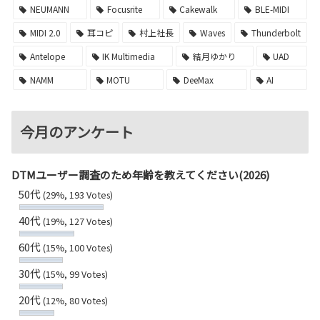
NEUMANN
Focusrite
Cakewalk
BLE-MIDI
MIDI 2.0
耳コピ
村上社長
Waves
Thunderbolt
Antelope
IK Multimedia
結月ゆかり
UAD
NAMM
MOTU
DeeMax
AI
今月のアンケート
DTMユーザー調査のため年齢を教えてください(2026)
50代
(29%, 193 Votes)
40代
(19%, 127 Votes)
60代
(15%, 100 Votes)
30代
(15%, 99 Votes)
20代
(12%, 80 Votes)