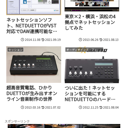
東京×2・横浜・浜松の4
ネットセッションソフ
拠点でネットセッション
ト、NETDUETTOがVST
してみた
対応でDAW連携可能な
ど、とんでもないことにな
2014.11.08
2021.09.19
2013.06.26
2021.08.13
っていた！
セッション
オーディオインターフェイス
超高音質電話、ひかり
ついに出た！ネットセッ
DUETTOが生み出すオン
ションを可能にする
ライン音楽制作の世界
NETDUETTOのハードウ
ェア版
2013.03.16
2021.07.02
2012.11.25
2021.08.04
スポンサーリンク