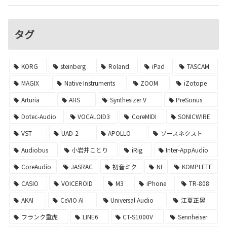
タグ
KORG
steinberg
Roland
iPad
TASCAM
MAGIX
Native Instruments
ZOOM
iZotope
Arturia
AHS
Synthesizer V
PreSonus
Dotec-Audio
VOCALOID3
CoreMIDI
SONICWIRE
VST
UAD-2
APOLLO
ソースネクスト
Audiobus
小岩井ことり
iRig
Inter-AppAudio
CoreAudio
JASRAC
初音ミク
NI
KOMPLETE
CASIO
VOICEROID
M3
iPhone
TR-808
AKAI
CeVIO AI
Universal Audio
江夏正晃
フランク重虎
LINE6
CT-S1000V
Sennheiser