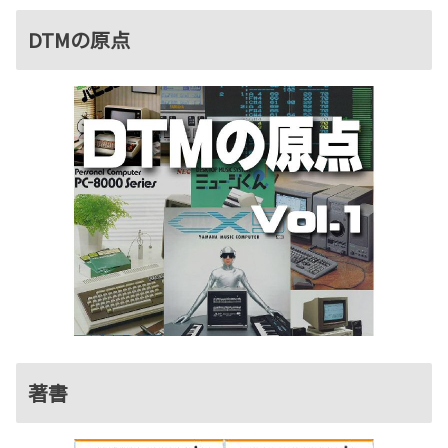
DTMの原点
著書