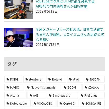
YouTubeで次々とDTM作品を発表する
AKB48の竹内美宥さんが目指す夢
2017年5月3日
全米メジャーリリースも実現、世界で活躍す
る日本人作曲家、ヒロイズムさんの足跡と次
なる狙い
2017年1月31日
タグ
KORG
steinberg
Roland
iPad
TASCAM
MAGIX
Native Instruments
ZOOM
iZotope
Arturia
AHS
Synthesizer V
PreSonus
Dotec-Audio
VOCALOID3
CoreMIDI
SONICWIRE