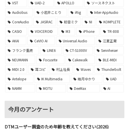
VST
UAD-2
APOLLO
ソースネクスト
Audiobus
小岩井ことり
iRig
Inter-AppAudio
CoreAudio
JASRAC
初音ミク
NI
KOMPLETE
CASIO
VOICEROID
M3
iPhone
TR-808
AKAI
CeVIO AI
Universal Audio
江夏正晃
フランク重虎
LINE6
CT-S1000V
Sennheiser
NEUMANN
Focusrite
Cakewalk
BLE-MIDI
MIDI 2.0
耳コピ
村上社長
Waves
Thunderbolt
Antelope
IK Multimedia
結月ゆかり
UAD
NAMM
MOTU
DeeMax
AI
今月のアンケート
DTMユーザー調査のため年齢を教えてください(2026)