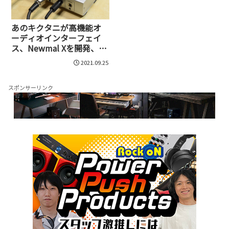
あのキクタニが高機能オ
ーディオインターフェイ
ス、Newmal Xを開発、3
バンドEQと16種のエフェ
2021.09.25
クトを搭載し、スマホで
も利用可
スポンサーリンク