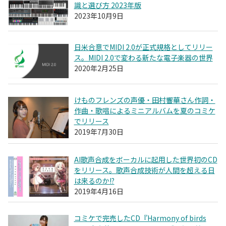
識と選び方 2023年版
2023年10月9日
日米合意でMIDI 2.0が正式規格としてリリー
ス。MIDI 2.0で変わる新たな電子楽器の世界
2020年2月25日
けものフレンズの声優・田村響華さん作詞・
作曲・歌唱によるミニアルバムを夏のコミケ
でリリース
2019年7月30日
AI歌声合成をボーカルに起用した世界初のCD
をリリース。歌声合成技術が人間を超える日
は来るのか!?
2019年4月16日
コミケで完売したCD『Harmony of birds