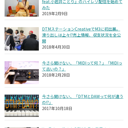
feat.小岩井ことり』のハイレゾ配信を始めて
みた
2019年2月9日
DTMステーションCreativeでM3に初出展。
滑り出しは上々!?売上情報、収支状況を全公
開
2018年4月30日
今さら聞けない、「MIDIって何？」「MIDIっ
て古いの？」
2018年2月28日
今さら聞けない、「DTMとDAWって何が違う
の!?」
2017年10月18日