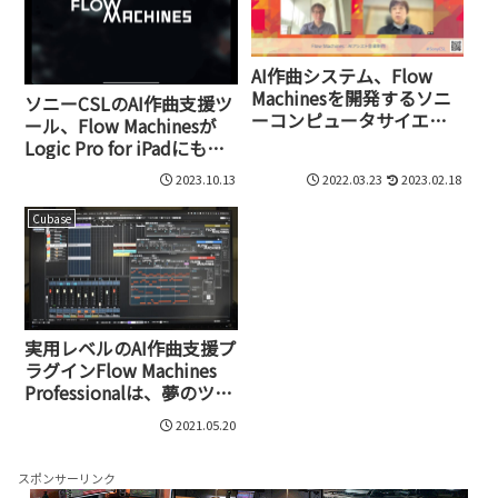
AI作曲システム、Flow
Machinesを開発するソニ
ソニーCSLのAI作曲支援ツ
ーコンピュータサイエン
ール、Flow Machinesが
ス研究所が見るAIと音楽制
Logic Pro for iPadにも対
作の未来
応。iPadユーザーなら誰
2023.10.13
2022.03.23
2023.02.18
でもAI作曲を無料で使え
る！
Cubase
実用レベルのAI作曲支援プ
ラグインFlow Machines
Professionalは、夢のツー
ルになりえるのか!?
2021.05.20
Cubase上で実験される最
先端技術
スポンサーリンク