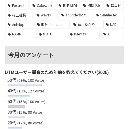
Focusrite
Cakewalk
BLE-MIDI
MIDI 2.0
耳コピ
村上社長
Waves
Thunderbolt
Sennheiser
Antelope
IK Multimedia
結月ゆかり
UAD
NAMM
MOTU
DeeMax
AI
今月のアンケート
DTMユーザー調査のため年齢を教えてください(2026)
50代
(29%, 193 Votes)
40代
(19%, 127 Votes)
60代
(15%, 100 Votes)
30代
(15%, 99 Votes)
20代
(12%, 80 Votes)