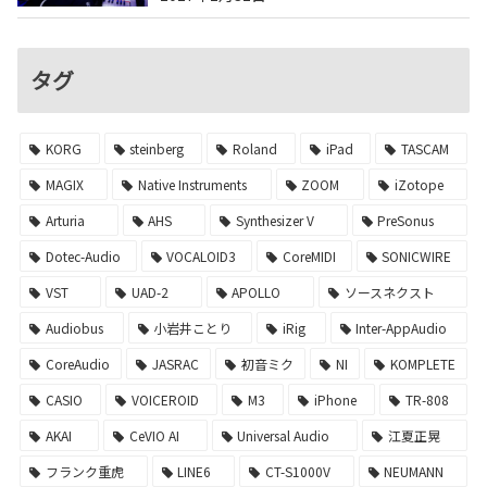
タグ
KORG
steinberg
Roland
iPad
TASCAM
MAGIX
Native Instruments
ZOOM
iZotope
Arturia
AHS
Synthesizer V
PreSonus
Dotec-Audio
VOCALOID3
CoreMIDI
SONICWIRE
VST
UAD-2
APOLLO
ソースネクスト
Audiobus
小岩井ことり
iRig
Inter-AppAudio
CoreAudio
JASRAC
初音ミク
NI
KOMPLETE
CASIO
VOICEROID
M3
iPhone
TR-808
AKAI
CeVIO AI
Universal Audio
江夏正晃
フランク重虎
LINE6
CT-S1000V
NEUMANN