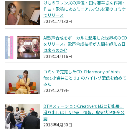
けものフレンズの声優・田村響華さん作詞・
作曲・歌唱によるミニアルバムを夏のコミケ
でリリース
2019年7月30日
AI歌声合成をボーカルに起用した世界初のCD
をリリース。歌声合成技術が人間を超える日
は来るのか!?
2019年4月16日
コミケで完売したCD『Harmony of birds
feat.小岩井ことり』のハイレゾ配信を始めて
みた
2019年2月9日
DTMステーションCreativeでM3に初出展。
滑り出しは上々!?売上情報、収支状況を全公
開
2018年4月30日