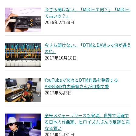
今さら聞けない、「MIDIって何？」「MIDIっ
て古いの？」
2018年2月28日
今さら聞けない、「DTMとDAWって何が違う
の!?」
2017年10月18日
YouTubeで次々とDTM作品を発表する
AKB48の竹内美宥さんが目指す夢
2017年5月3日
全米メジャーリリースも実現、世界で活躍す
る日本人作曲家、ヒロイズムさんの足跡と次
なる狙い
2017年1月31日