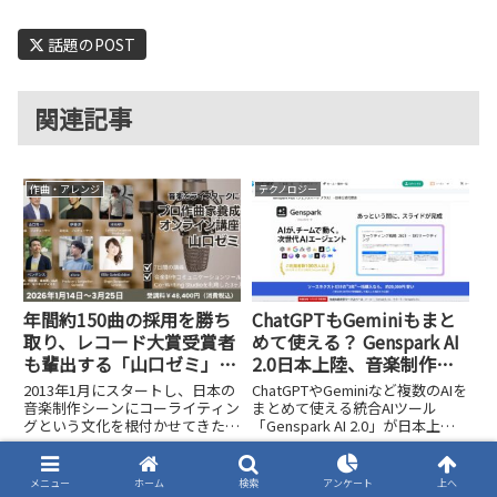
話題のPOST
関連記事
作曲・アレンジ
テクノロジー
年間約150曲の採用を勝ち
ChatGPTもGeminiもまと
取り、レコード大賞受賞者
めて使える？ Genspark AI
も輩出する「山口ゼミ」の
2.0日本上陸、音楽制作に
凡人がプロ作曲家になるた
も効く統合AIを検証
2013年1月にスタートし、日本の
ChatGPTやGeminiなど複数のAIを
めの仕組み
音楽制作シーンにコーライティン
まとめて使える統合AIツール
グという文化を根付かせてきた作
「Genspark AI 2.0」が日本上陸
曲家育成講座「山口ゼミ」。3ヶ
しました。音楽制作への活用法を
月を1期として活動を続けてきた
検証します。
MIDI
エフェクト
この講座が、2025年1月をもっ
メニュー
ホーム
検索
アンケート
上へ
て、ついに第50期という大きな節