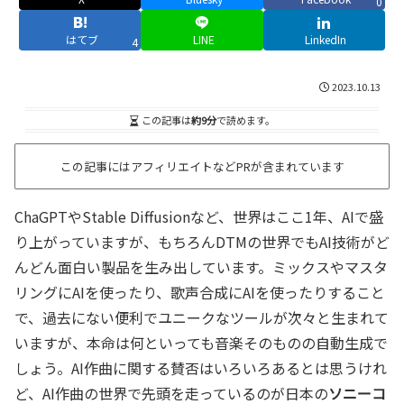
0
はてブ
LINE
LinkedIn
4
2023.10.13
この記事は
約9分
で読めます。
この記事にはアフィリエイトなどPRが含まれています
ChaGPTやStable Diffusionなど、世界はここ1年、AIで盛
り上がっていますが、もちろんDTMの世界でもAI技術がど
んどん面白い製品を生み出しています。ミックスやマスタ
リングにAIを使ったり、歌声合成にAIを使ったりすること
で、過去にない便利でユニークなツールが次々と生まれて
いますが、本命は何といっても音楽そのものの自動生成で
しょう。AI作曲に関する賛否はいろいろあるとは思うけれ
ど、AI作曲の世界で先頭を走っているのが日本の
ソニーコ