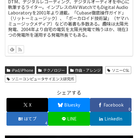
DTM、デジタルレコーディング、デジタルオーディオを中心に
執筆するライター。インプレスのAV WatchでもDigital Audio
Laboratoryを2001年より連載。「Cubase徹底操作ガイド」
（リットーミュージック）、「ボーカロイド技術論」（ヤマハ
ミュージックメディア）などの著書も多数ある。趣味は太陽光
発電、2004年より自宅の電気を太陽光発電で賄うほか、現在3
つの発電所を運用する発電所長でもある。
iPad/iPhone
テクノロジー
作曲・アレンジ
ソニーCSL
ソニーコンピュータサイエンス研究所
シェアする
X
Bluesky
Facebook
0
はてブ
LINE
LinkedIn
4