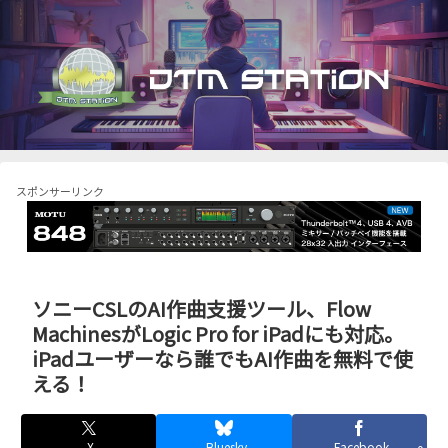
スポンサーリンク
ソニーCSLのAI作曲支援ツール、Flow
MachinesがLogic Pro for iPadにも対応。
iPadユーザーなら誰でもAI作曲を無料で使
える！
X
Bluesky
Facebook