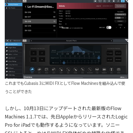
これまでもCubasis 3にMIDI FXとしてFlow Machinesを組み込んで使
うことができた
しかし、10月13日にアップデートされた最新版のFlow
Machines 1.1.7では、先日AppleからリリースされたLogic
Pro for iPadでも動作するようになっています。ソニー