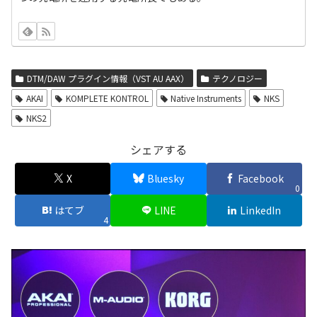
DTM/DAW プラグイン情報（VST AU AAX）
テクノロジー
AKAI
KOMPLETE KONTROL
Native Instruments
NKS
NKS2
シェアする
X
Bluesky
Facebook
0
はてブ
LINE
LinkedIn
4