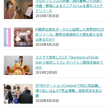
けものフレンズの声優・田村響華さん作詞・
作曲・歌唱によるミニアルバムを夏のコミケ
でリリース
2019年7月30日
AI歌声合成をボーカルに起用した世界初のCD
をリリース。歌声合成技術が人間を超える日
は来るのか!?
2019年4月16日
コミケで完売したCD『Harmony of birds
feat.小岩井ことり』のハイレゾ配信を始めて
みた
2019年2月9日
DTMステーションCreativeでM3に初出展。
滑り出しは上々!?売上情報、収支状況を全公
開
2018年4月30日