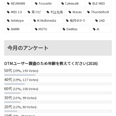
NEUMANN
Focusrite
Cakewalk
BLE-MIDI
MIDI 2.0
耳コピ
村上社長
Waves
Thunderbolt
Antelope
IK Multimedia
結月ゆかり
UAD
NAMM
MOTU
DeeMax
AI
今月のアンケート
DTMユーザー調査のため年齢を教えてください(2026)
50代
(29%, 193 Votes)
40代
(19%, 127 Votes)
60代
(15%, 100 Votes)
30代
(15%, 99 Votes)
20代
(12%, 80 Votes)
10代
(6%, 40 Votes)