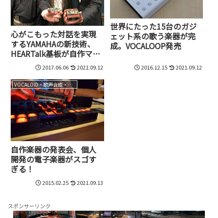
世界にたった15台のガジ
心がこもった対話を実現
ェット系の歌う楽器が完
するYAMAHAの新技術、
成。VOCALOOP発売
HEARTalk基板が自作マニ
ア向けに発売だ！
2017.06.06
2021.09.12
2016.12.15
2021.09.12
VOCALOID・歌声合成・音声合成
自作楽器の発表会、個人
開発の電子楽器がスゴす
ぎる！
2015.02.25
2021.09.13
スポンサーリンク