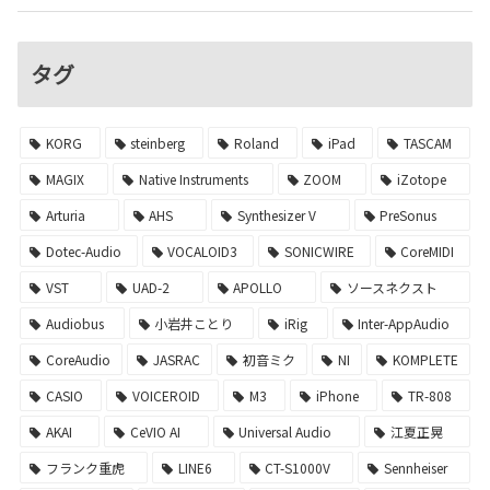
タグ
KORG
steinberg
Roland
iPad
TASCAM
MAGIX
Native Instruments
ZOOM
iZotope
Arturia
AHS
Synthesizer V
PreSonus
Dotec-Audio
VOCALOID3
SONICWIRE
CoreMIDI
VST
UAD-2
APOLLO
ソースネクスト
Audiobus
小岩井ことり
iRig
Inter-AppAudio
CoreAudio
JASRAC
初音ミク
NI
KOMPLETE
CASIO
VOICEROID
M3
iPhone
TR-808
AKAI
CeVIO AI
Universal Audio
江夏正晃
フランク重虎
LINE6
CT-S1000V
Sennheiser