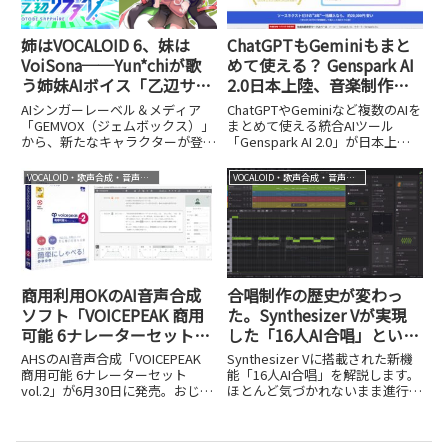
姉はVOCALOID 6、妹は
ChatGPTもGeminiもまと
VoiSona──Yun*chiが歌
めて使える？ Genspark AI
う姉妹AIボイス「乙辺サフ
2.0日本上陸、音楽制作に
ァイア」「乙辺ヒスイ」誕
も効く統合AIを検証
AIシンガーレーベル＆メディア
ChatGPTやGeminiなど複数のAIを
生。アニメ化も視野に展開
「GEMVOX（ジェムボックス）」
まとめて使える統合AIツール
から、新たなキャラクターが登場
「Genspark AI 2.0」が日本上陸
します。11月1日に発表されるの
しました。音楽制作への活用法を
は、VOCALOID 6のボイスバンク
検証します。
VOCALOID・歌声合成・音声合成
VOCALOID・歌声合成・音声合成
「乙辺サファイア」とVoiSonaの
ソングボイスライブラリ「乙辺ヒ
スイ」。両...
商用利用OKのAI音声合成
合唱制作の歴史が変わっ
ソフト「VOICEPEAK 商用
た。Synthesizer Vが実現
可能 6ナレーターセット」
した「16人AI合唱」という
にvol.2登場。4年間で大き
革命
AHSのAI音声合成「VOICEPEAK
Synthesizer Vに搭載された新機
く進化したエンジンととも
商用可能 6ナレーターセット
能「16人AI合唱」を解説します。
vol.2」が6月30日に発売。おじい
ほとんど気づかれないまま進行し
に個性豊かな7種の声を収
さん・おばあさんを含む7種の声
ていた合唱制作の大きな進化につ
録
を収録し、追加ライセンス不要で
いて紹介します。
商用利用できます。実際に試した