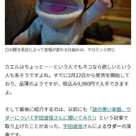
口の開き具合によって音程が変わる仕組みは、ケロミンと同じ
カエルはちょっと……という人でもネコなら欲しいという
人も多そうですよね。すでに2月22日から発売を開始して
おり、品薄のようですが、税込み9,980円で入手できます
よ。
そして最後に紹介するのは、以前にも「
謎の黒い楽器、ウ
ダーについて宇田道信さんに聞いてみた!
」という記事で
取り上げたことがあった、
宇田道信
さんによる
ウダー
の演
奏です。