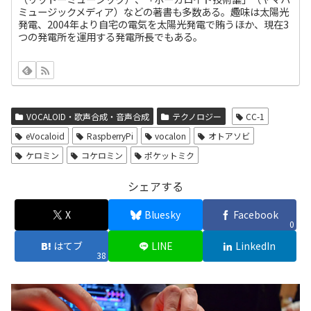
ミュージックメディア）などの著書も多数ある。趣味は太陽光
発電、2004年より自宅の電気を太陽光発電で賄うほか、現在3
つの発電所を運用する発電所長でもある。
VOCALOID・歌声合成・音声合成
テクノロジー
CC-1
eVocaloid
RaspberryPi
vocalon
オトアソビ
ケロミン
コケロミン
ポケットミク
シェアする
X
Bluesky
Facebook
0
はてブ
LINE
LinkedIn
38