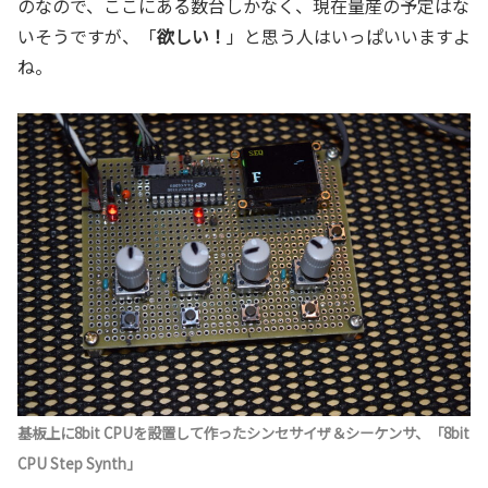
のなので、ここにある数台しかなく、現在量産の予定はな
いそうですが、「
欲しい！
」と思う人はいっぱいいますよ
ね。
基板上に8bit CPUを設置して作ったシンセサイザ＆シーケンサ、「8bit
CPU Step Synth」