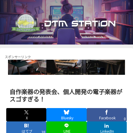
スポンサーリンク
自作楽器の発表会、個人開発の電子楽器が
スゴすぎる！
X
Bluesky
Facebook
0
はてブ
LINE
LinkedIn
38