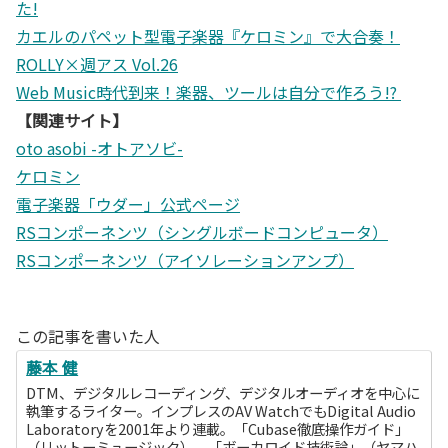
た!
カエルのパペット型電子楽器『ケロミン』で大合奏！
ROLLY×週アス Vol.26
Web Music時代到来！楽器、ツールは自分で作ろう!?
【関連サイト】
oto asobi -オトアソビ-
ケロミン
電子楽器「ウダー」公式ページ
RSコンポーネンツ（シングルボードコンピュータ）
RSコンポーネンツ（アイソレーションアンプ）
この記事を書いた人
藤本 健
DTM、デジタルレコーディング、デジタルオーディオを中心に
執筆するライター。インプレスのAV WatchでもDigital Audio
Laboratoryを2001年より連載。「Cubase徹底操作ガイド」
（リットーミュージック）、「ボーカロイド技術論」（ヤマハ