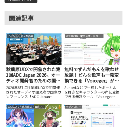
関連記事
イベント・同人即売会
VOCALOID・歌声合成・音声合成
秋葉原UDXで開催された第
無料でずんだもんを歌わせ
1回ADC Japan 2026。オー
放題！どんな歌声も一発変
ディオ開発者のための国際
換できる「Voiceger」が凄
カンファレンスがついに日
い
2026年6月に秋葉原UDXで初開催
SunoAIなどで生成したボーカル
本上陸
されたオーディオ開発者の国際カ
を好きなキャラクターの声に変換
ンファレンス「ADC Japan
できる無料ツール「Voiceger」
2026」をレポート。JUCEを軸に
を紹介します。ずんだもんなど人
DSP、AI×オーディオ、MIDI 2.0
気キャラの歌声に一発変換できる
VOCALOID・歌声合成・音声合成
テクノロジー
など最前線の話題や、
手軽さが魅力です。
Dreamtonics開発のAI同時通訳シ
ステムまで詳しく紹介します。