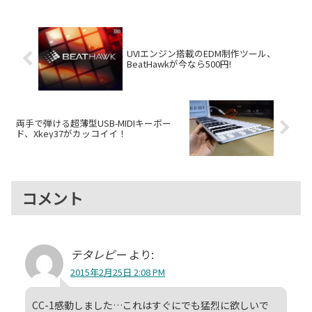
印象とvol.1との違いを紹介しま
す。
UVIエンジン搭載のEDM制作ツール、
BeatHawkが今なら500円!
両手で弾ける超薄型USB-MIDIキーボー
ド、Xkey37がカッコイイ！
コメント
テタレピー
より:
2015年2月25日 2:08 PM
CC-1感動しました…これはすぐにでも猛烈に欲しいで