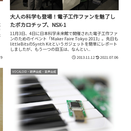
大人の科学も登場！電子工作ファンを魅了し
たボカロチップ、NSX-1
と
で
11月3日、4日に日本科学未来館で開催された電子工作ファ
は
ンのためのイベント「Maker Faire Tokyo 2013」。先日も
い
littleBitsのSynth Kitというガジェットを簡単にレポート
しましたが、もう一つの目玉は、なんとい...
19
2013.11.12
2021.07.06
VOCALOID・歌声合成・音声合成