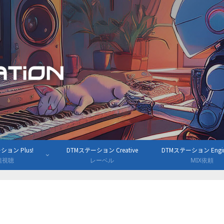
ョン Plus!
DTMステーション Creative
DTMステーション Engine
組視聴
レーベル
MIX依頼