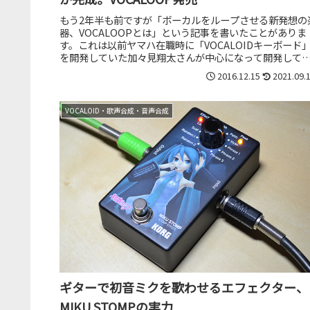
もう2年半も前ですが「ボーカルをループさせる新発想の
器、VOCALOOPとは」という記事を書いたことがありま
す。これは以前ヤマハ在職時に「VOCALOIDキーボード
を開発していた加々見翔太さんが中心になって開発して
た歌う楽器。記事を書...
2016.12.15
2021.09.
VOCALOID・歌声合成・音声合成
ギターで初音ミクを歌わせるエフェクター、
MIKU STOMPの実力