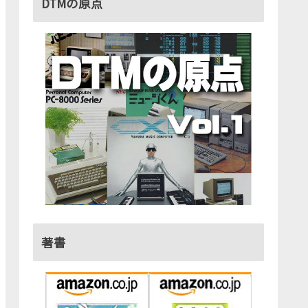
DTMの原点
著書