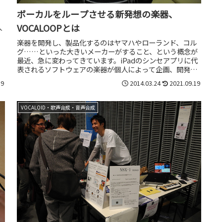
ボーカルをループさせる新発想の楽器、
VOCALOOPとは
人
楽器を開発し、製品化するのはヤマハやローランド、コル
グ……といった大きいメーカーがすること、という概念が
こ
最近、急に変わってきています。iPadのシンセアプリに代
表されるソフトウェアの楽器が個人によって企画、開発さ
れているだけでなく、ハードウ...
19
2014.03.24
2021.09.19
VOCALOID・歌声合成・音声合成