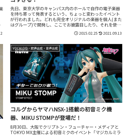
先日、東京大学のキャンパス内のホールで自作の電子楽器
楽
を持ち寄って発表するという、ちょっと変わったイベント
が行われました。どれも完全オリジナルの楽器を個人(また
」
はグループ)で開発し、ここでお披露目したり、それを使っ
い
た演奏を行ったり……というユ...
12
2015.02.25
2021.09.13
VOCALOID・歌声合成・音声合成
コルグからヤマハNSX-1搭載の初音ミク機
器、MIKU STOMPが登場だ！
8月30日、大阪でクリプトン・フューチャー・メディアと
TOKYO MX主催による初音ミクのイベント「マジカルミラ