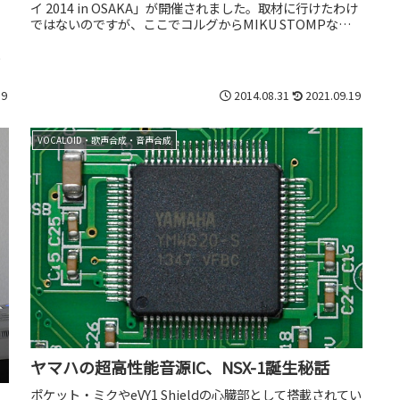
イ 2014 in OSAKA」が開催されました。取材に行けたわけ
ではないのですが、ここでコルグからMIKU STOMPなる
「初...
に
り
19
2014.08.31
2021.09.19
VOCALOID・歌声合成・音声合成
ヤマハの超高性能音源IC、NSX-1誕生秘話
ポケット・ミクやeVY1 Shieldの心臓部として搭載されてい