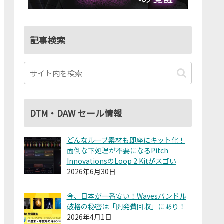
記事検索
DTM・DAW セール情報
どんなループ素材も即座にキット化！
面倒な下処理が不要になるPitch
InnovationsのLoop 2 Kitがスゴい
2026年6月30日
今、日本が一番安い！Wavesバンドル
破格の秘密は「開発費回収」にあり！
2026年4月1日