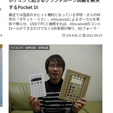
するPocket DI
あ
最近では空前の大ヒット機材となっている学研・大人の科
や
学の「ポケット・ミク」。eVocaloidによるボーカルを単
体で鳴らせ、USBでPCと接続すれば、eVocaloidのコント
ロールができるだけでなくGM音源が鳴り、XGフォーマッ
トのエフェ...
19
2014.05.12
2021.09.19
VOCALOID・歌声合成・音声合成