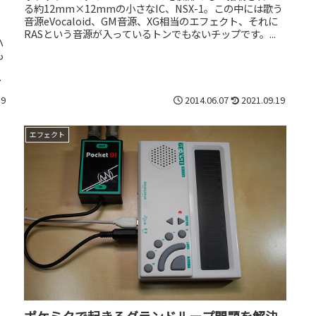
る約12mm×12mmの小さなIC、NSX-1。この中には歌う
音源eVocaloid、GM音源、XG相当のエフェクト、それに
RASという音源が入っているトンでもないチップです。...
ハ
も
し
19
2014.06.07
2021.09.19
エフェクト
？
ポケミクで起きるグランドループ問題を解決