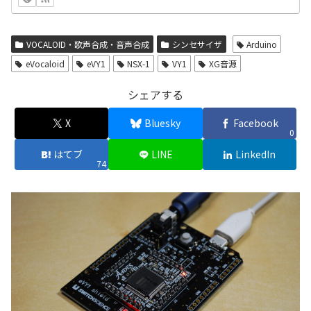
VOCALOID・歌声合成・音声合成
シンセサイザ
Arduino
eVocaloid
eVY1
NSX-1
VY1
XG音源
シェアする
X
Bluesky
Facebook
0
はてブ
LINE
LinkedIn
74