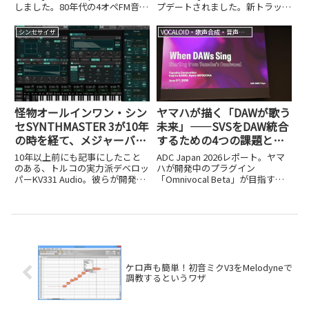
しました。80年代の4オペFM音源
プデートされました。新トラック
を再現し、FB-01やDX100などの
機能とDAW連携の強化ポイント
SysExにも対応します。
を詳しく解説します。
シンセサイザ
VOCALOID・歌声合成・音声合成
怪物オールインワン・シン
ヤマハが描く「DAWが歌う
セSYNTHMASTER 3が10年
未来」——SVSをDAW統合
の時を経て、メジャーバー
するための4つの課題と
ジョンアップ！
は？【ADC Japan 2026レ
10年以上前にも記事にしたこと
ADC Japan 2026レポート。ヤマ
ポート②】
のある、トルコの実力派デベロッ
ハが開発中のプラグイン
パーKV331 Audio。彼らが開発す
「Omnivocal Beta」が目指す、
るSYNTHMASTERシリーズは、圧
専用エディター不要でDAW内で
倒的なコストパフォーマンスと、
完結する歌声合成とは。統合を阻
アナログからウェーブテーブルま
む4つの技術課題と解決アプロー
で網羅する懐の深さで、世界中の
チを詳しく紹介します。
ユーザーに愛...
ケロ声も簡単！初音ミクV3をMelodyneで
調教するというワザ