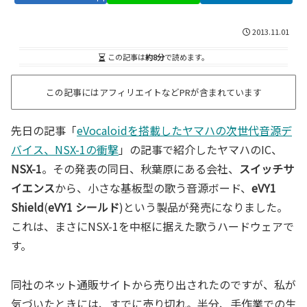
2013.11.01
この記事は
約8分
で読めます。
この記事にはアフィリエイトなどPRが含まれています
先日の記事「
eVocaloidを搭載したヤマハの次世代音源デ
バイス、NSX-1の衝撃
」の記事で紹介したヤマハのIC、
NSX-1
。その発表の同日、秋葉原にある会社、
スイッチサ
イエンス
から、小さな基板型の歌う音源ボード、
eVY1
Shield
(
eVY1 シールド
)という製品が発売になりました。
これは、まさにNSX-1を中枢に据えた歌うハードウェアで
す。
同社のネット通販サイトから売り出されたのですが、私が
気づいたときには、すでに売り切れ。半分、手作業での生