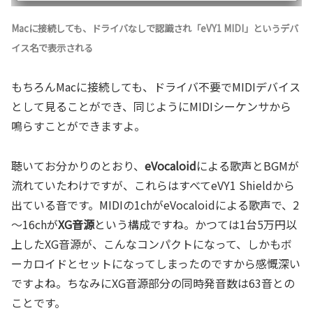
Macに接続しても、ドライバなしで認識され「eVY1 MIDI」というデバ
イス名で表示される
もちろんMacに接続しても、ドライバ不要でMIDIデバイス
として見ることができ、同じようにMIDIシーケンサから
鳴らすことができますよ。
聴いてお分かりのとおり、
eVocaloid
による歌声とBGMが
流れていたわけですが、これらはすべてeVY1 Shieldから
出ている音です。MIDIの1chがeVocaloidによる歌声で、2
～16chが
XG音源
という構成ですね。かつては1台5万円以
上したXG音源が、こんなコンパクトになって、しかもボ
ーカロイドとセットになってしまったのですから感慨深い
ですよね。ちなみにXG音源部分の同時発音数は63音との
ことです。