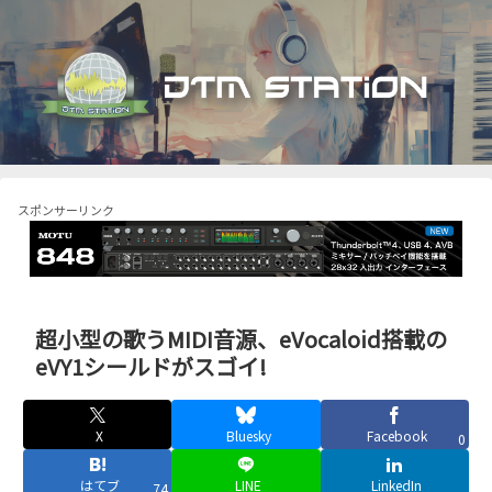
スポンサーリンク
超小型の歌うMIDI音源、eVocaloid搭載の
eVY1シールドがスゴイ!
X
Bluesky
Facebook
0
はてブ
LINE
LinkedIn
74