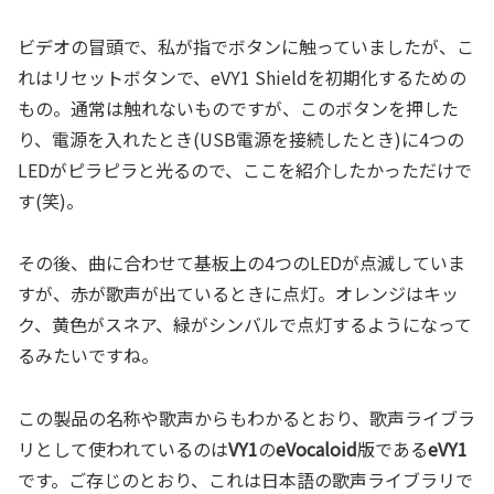
ビデオの冒頭で、私が指でボタンに触っていましたが、こ
れはリセットボタンで、eVY1 Shieldを初期化するための
もの。通常は触れないものですが、このボタンを押した
り、電源を入れたとき(USB電源を接続したとき)に4つの
LEDがピラピラと光るので、ここを紹介したかっただけで
す(笑)。
その後、曲に合わせて基板上の4つのLEDが点滅していま
すが、赤が歌声が出ているときに点灯。オレンジはキッ
ク、黄色がスネア、緑がシンバルで点灯するようになって
るみたいですね。
この製品の名称や歌声からもわかるとおり、歌声ライブラ
リとして使われているのは
VY1
の
eVocaloid
版である
eVY1
です。ご存じのとおり、これは日本語の歌声ライブラリで