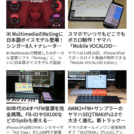
IK MultimediaのReSingに
スマホでいつでもどこでも
日本語ボイスモデル登場！
ボカロ制作！ヤマハ
シンガー8人＋ナレーター2
「Mobile VOCALOID
人の10種で歌声/しゃべり
Editor」がAI対応でパワー
IK Multimediaが開発したAIボーカ
ヤマハは10月20日、iPhone/iPad
声の変換
アップ
ル変換ソフト「ReSing」に、つ
でボーカロイド楽曲が制作できる
いに日本語ボイスモデルが追加さ
『Mobile VOCALOID Editor』の
れました。本日5月19日にリリー
新バージョンの提供を開始しまし
スされた「ReSing Voices
た。月額660円というお手頃な価
DTM/DAW プラグイン情報（VST AU AAX）
DJ/トラックメイキング
Japanese Pack」では、男女あわ
格設定に加え、14日間の無料体
せて8人のシンガー...
験期間も用意されており、...
80年代の4オペFM音源を完
AWM2+FM+サンプラーの
全再現。FB-01やDX100な
ヤマハSEQTRAKがv2.0で
どのSysExも使える
大きく進化。新トラック機
iPhone/iPad用シンセ、KQ
能とDAW連携を深掘りする
iPhone/iPad向けFMシンセサイザ
ヤマハのオールインワン音楽制作
Tixieが1,500円で誕生
ー「KQ Tixie」が1,500円で登場
ギア「SEQTRAK」がv2.0にアッ