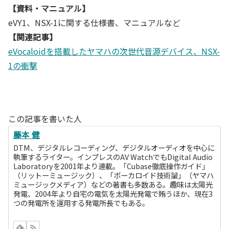
【資料・マニュアル】
eVY1、NSX-1に関する仕様書、マニュアルなど
【関連記事】
eVocaloidを搭載したヤマハの次世代音源デバイス、NSX-
1の衝撃
この記事を書いた人
藤本 健
DTM、デジタルレコーディング、デジタルオーディオを中心に
執筆するライター。インプレスのAV WatchでもDigital Audio
Laboratoryを2001年より連載。「Cubase徹底操作ガイド」
（リットーミュージック）、「ボーカロイド技術論」（ヤマハ
ミュージックメディア）などの著書も多数ある。趣味は太陽光
発電、2004年より自宅の電気を太陽光発電で賄うほか、現在3
つの発電所を運用する発電所長でもある。