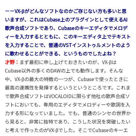
－－VX-βがどんなソフトなのかご存じない方も多いと思
いますが、これはCubase上のプラグインとして使えるAI
歌声合成ソフトであり、Cubaseのキーエディタでメロデ
ィーを入力するとともに、このキーエディタ上でテキスト
を入力することで、普通のVSTインストゥルメントのよう
に歌わせることができる、というものでしたよね？
才野：
まず最初に申し上げておきたいのが、VX-βは
Cubase以外の多くのDAWの上でも動作します。そんな
中、VX-βの最大の特徴の一つが、Cubaseで使ったときに
最高の連携性を発揮するというというところです。これま
で歌声合成ソフトはVOCALOIDに限らず他社の歌声合成ソ
フトにおいても、専用のエディタでメロディーや歌詞を入
力する形になっていました。でも、普通のシンセの世界か
ら見ると、非常に独特であり、こうした状況を突破したい
と考えで作ったのがVX-βでした。そこでCubaseのキーエ