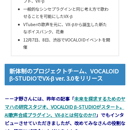
フト、VXｰβ
一般的なシンセプラグインと同じ考え方で歌わ
せることを可能にしたVX-β
VTuberの歌声を元に、VX-βから誕生した新た
なボイスバンク、花奏
12月7日、8日、渋谷でVOCALOIDイベントを開
催
新体制のプロジェクトチーム、VOCALOID
β-STUDIOでVX-β ver. 3.0をリリース
－－才野さんには、昨年の記事「
未来を探求するためのヤ
マハの研究スタジオ、VOCALOID β-STUDIOがスタート。
AI歌声合成プラグイン、VX-βとは何なのか!?
」でもインタ
ビューさせていただきましたが、改めてみなさんの役割な