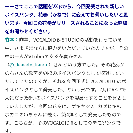
ーーさてここで話題をVX-βから、今回発売された新しい
ボイスバンク、花奏（かなで）に変えてお伺いしたいと思
います。今回この花奏がリリースされることになった経緯
をお聞かせください。
竹本：
昨年、VOCALOID β-STUDIOの活動を行っている
中、さまざまな方に協力をいただいていたのですが、その
中の一人がVTuberである花奏かのん
（
@_kanade_kanon
）さんという方でした。その花奏か
のんさんの歌声をVX-βのボイスバンクとして収録してい
たしていたのですが、それを今回正式にVOCALOID 6のボ
イスバンクとして発売した、という形です。7月にVX-βで
人気だった6つのボイスバンクを製品化することを発表し
ていましたが、今回の花奏は、ゲキヤクV、カゼヒキV、
ボカロのCiちゃんに続く、第4弾として発売したもので
す。こちらが、そのVOCALOID 6としてのデモソングで
す。