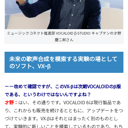
ミュージックコネクト推進部 VOCALOID β-STUDIO キャプテンの才野
慶二郎さん
未来の歌声合成を模索する実験の場として
のソフト、VXｰβ
－－改めて確認ですが、このVX-βは次期VOCALOIDのβ版
である、というわけではないんですよね？
才野：
はい、その通りです。VOCALOID 6は現行製品であ
り、これからも販売を続けるとともに、アップデートをつ
づけていきます。VX-βはそれとはまったく別のものとし
て、実験的に新しいことを模索しているものであり、もち