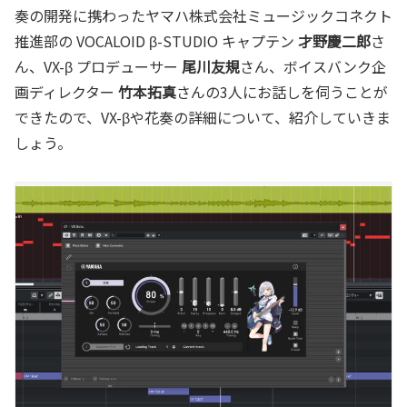
奏の開発に携わったヤマハ株式会社ミュージックコネクト
推進部の VOCALOID β-STUDIO キャプテン
才野慶二郎
さ
ん、VX-β プロデューサー
尾川友規
さん、ボイスバンク企
画ディレクター
竹本拓真
さんの3人にお話しを伺うことが
できたので、VX-βや花奏の詳細について、紹介していきま
しょう。