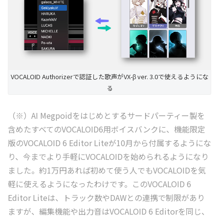
VOCALOID Authorizerで認証した歌声がVX-β ver. 3.0で使えるようにな
る
（※）AI Megpoidをはじめとするサードパーティー製を
含めたすべてのVOCALOID6用ボイスバンクに、機能限定
版のVOCALOID 6 Editor Liteが10月から付属するようにな
り、今までより手軽にVOCALOIDを始められるようになり
ました。約1万円あれば初めて使う人でもVOCALOIDを気
軽に使えるようになったわけです。このVOCALOID 6
Editor Liteは、トラック数やDAWとの連携で制限があり
ますが、編集機能や出力音はVOCALOID 6 Editorを同じ、