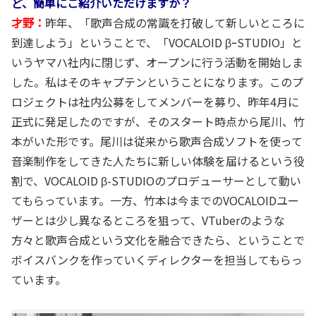
ど、簡単にご紹介いただけますか？
才野：
昨年、「歌声合成の常識を打破して新しいところに
到達しよう」ということで、「VOCALOID βｰSTUDIO」と
いうヤマハ社内に閉じず、オープンに行う活動を開始しま
した。私はそのキャプテンということになります。このプ
ロジェクトは社内公募をしてメンバーを募り、昨年4月に
正式に発足したのですが、そのスタート時点から尾川、竹
本がいた形です。尾川は従来から歌声合成ソフトを使って
音楽制作をしてきた人たちに新しい体験を届けるという役
割で、VOCALOID β-STUDIOのプロデューサーとして動い
てもらっています。一方、竹本は今までのVOCALOIDユー
ザーとは少し異なるところを狙って、VTuberのような
方々と歌声合成という文化を融合できたら、ということで
ボイスバンクを作っていくディレクターを担当してもらっ
ています。