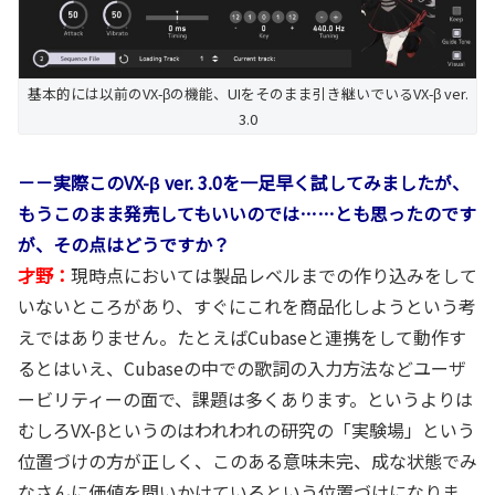
基本的には以前のVX-βの機能、UIをそのまま引き継いでいるVX-β ver.
3.0
－－実際このVX-β ver. 3.0を一足早く試してみましたが、
もうこのまま発売してもいいのでは……とも思ったのです
が、その点はどうですか？
才野：
現時点においては製品レベルまでの作り込みをして
いないところがあり、すぐにこれを商品化しようという考
えではありません。たとえばCubaseと連携をして動作す
るとはいえ、Cubaseの中での歌詞の入力方法などユーザ
ービリティーの面で、課題は多くあります。というよりは
むしろVX-βというのはわれわれの研究の「実験場」という
位置づけの方が正しく、このある意味未完、成な状態でみ
なさんに価値を問いかけているという位置づけになりま