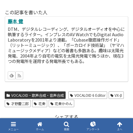
この記事を書いた人
藤本 健
DTM、デジタルレコーディング、デジタルオーディオを中心に
執筆するライター。インプレスのAV WatchでもDigital Audio
Laboratoryを2001年より連載。「Cubase徹底操作ガイド」
（リットーミュージック）、「ボーカロイド技術論」（ヤマハ
ミュージックメディア）などの著書も多数ある。趣味は太陽光
発電、2004年より自宅の電気を太陽光発電で賄うほか、現在3
つの発電所を運用する発電所長でもある。
VOCALOID・歌声合成・音声合成
VOCALOID 6 Editor
VX-β
才野慶二郎
花奏
花奏かのん
シェアする
X
Bluesky
Facebook
メニュー
ホーム
検索
アンケート
上へ
29