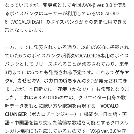
なっていますが、変更点として今回のVX-β ver. 3.0で使え
るボイスバンクはユーザーが利用しているVOCALOID
6（VOCALOID:AI）のボイスバンクがそのまま使用できる
形となっています。
一方、すでに発表されている通り、以前のVX-βに搭載され
ていた6つのボイスバンクが順次VOCALOID6専用のボイス
バンクとしてリリースされることが発表されており、来年
3月までには6つとも発売される予定です。これまで
ゲキヤ
クV
、
カゼヒキV
、
ボカロのCiちゃん
の3つが発売されてき
ましたが、本日新たに「
花奏
（かなで）」も発売となりま
した。これはVOCALOID6の中の、クリエイター自身の歌
唱データをもとに歌い方や歌詞を再現する「
VOCALO
CHANGER
（ボカロチェンジャー）」機能や、日本語・英
語・中国語を織り交ぜた流暢な歌唱を可能とするクロスリ
ンガル機能にも対応しているものです。VX-β ver. 3.0や花