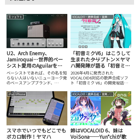
エフェクト
VOCALOID・歌声合成・音声合成
U2、Arch Enemy、
「初音ミクV6」はこうして
Jamiroquai…世界的ベー
生まれた――クリプトン×ヤマ
シスト愛用のAguilarを
ハ開発陣が語る「初音ミク
KORGがAIでプラグイン
らしさ」をAIで実現するま
ベーシストであれば、その名を知
2026年4月に発売された
化！「Aguilar Plugin
で
らない人はいないニューヨーク発
VOCALOID6対応の歌声合成ソフ
のベースアンプブランド、
ト「初音ミク V6」の開発秘話
Suite」開発者インタビュ
Aguilar Amplification。U2の
を、クリプトンとヤマハの開発陣
ー
Adam Clayton、Arch Enemyの
にインタビュー。「初音ミクらし
iPad/iPhone
VOCALOID・歌声合成・音声合成
Sharlee D'Angelo、Alicia Keys
さ」をAIで再現する学習データや
の...
パラメータ調整、Softボイスバン
ク誕生の舞台裏まで詳しく聞きま
した。
スマホでいつでもどこでも
姉はVOCALOID 6、妹は
ボカロ制作！ヤマハ
VoiSona──Yun*chiが歌