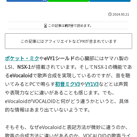
2014.05.21
この記事は
約7分
で読めます。
この記事にはアフィリエイトなどPRが含まれています
ポケット・ミク
や
eVY1シールド
の心臓部にはヤマハ製の
LSI、
NSX-1
が搭載されています。そしてNSX-1の機能であ
る
eVocaloid
で歌声合成を実現しているのですが、音を聴
いてみるとPCで鳴らす
初音ミクV3
や
VY1V3
などとは声質
や表現力などに違いがあることも感じます。でも、
eVocaloidがVOCALOIDと何がどう違うかというと、具体
的な情報はあまり出ていないようです。
そもそも、なぜeVocaloidと表記方法が微妙に違うのか、
歌声の合成方法に違いがあるのか、VOCALOIDの歌声ライ