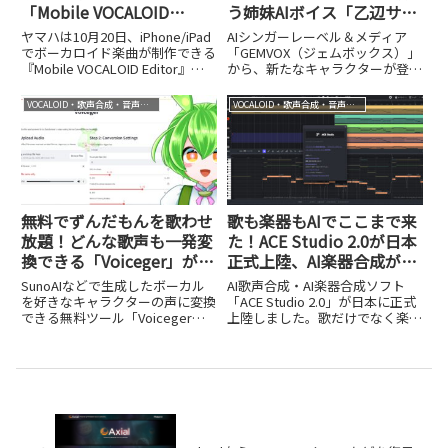
「Mobile VOCALOID
う姉妹AIボイス「乙辺サフ
Editor」がAI対応でパワー
ァイア」「乙辺ヒスイ」誕
ヤマハは10月20日、iPhone/iPad
AIシンガーレーベル＆メディア
アップ
生。アニメ化も視野に展開
でボーカロイド楽曲が制作できる
「GEMVOX（ジェムボックス）」
『Mobile VOCALOID Editor』の
から、新たなキャラクターが登場
新バージョンの提供を開始しまし
します。11月1日に発表されるの
た。月額660円というお手頃な価
は、VOCALOID 6のボイスバンク
VOCALOID・歌声合成・音声合成
VOCALOID・歌声合成・音声合成
格設定に加え、14日間の無料体
「乙辺サファイア」とVoiSonaの
験期間も用意されており、...
ソングボイスライブラリ「乙辺ヒ
スイ」。両...
無料でずんだもんを歌わせ
歌も楽器もAIでここまで来
放題！どんな歌声も一発変
た！ACE Studio 2.0が日本
換できる「Voiceger」が凄
正式上陸、AI楽器合成が別
い
次元に進化
SunoAIなどで生成したボーカル
AI歌声合成・AI楽器合成ソフト
を好きなキャラクターの声に変換
「ACE Studio 2.0」が日本に正式
できる無料ツール「Voiceger」
上陸しました。歌だけでなく楽器
を紹介します。ずんだもんなど人
演奏までAIでこなす進化のポイン
気キャラの歌声に一発変換できる
トを解説します。
手軽さが魅力です。