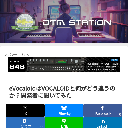
スポンサーリンク
eVocaloidはVOCALOIDと何がどう違うの
か？開発者に聞いてみた
X
Bluesky
Facebook
0
はてブ
LINE
LinkedIn
22