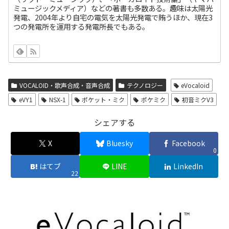
ミュージックメディア）などの著書も多数ある。趣味は太陽光
発電、2004年より自宅の電気を太陽光発電で賄うほか、現在3
つの発電所を運用する発電所長でもある。
VOCALOID・歌声合成・音声合成
テクノロジー
eVocaloid
eVY1
NSX-1
ポケット・ミク
ポケミク
初音ミクV3
シェアする
X
Bluesky
Facebook
0
はてブ
LINE
LinkedIn
22