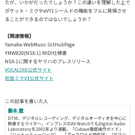
たが、いかがだったでしょうか？この違いを理解した上で
ポケット・ミクやeVY1シールドの機能をフルに発揮させ
ることができるのではないでしょうか？
【関連情報】
Yamaha-WebMusic GitHubPage
YMW820(NSX-1) MIDI仕様書
NSX-1に関するヤマハのプレスリリース
VOCALOID公式サイト
初音ミクV3公式サイト
この記事を書いた人
藤本 健
DTM、デジタルレコーディング、デジタルオーディオを中心に
執筆するライター。インプレスのAV WatchでもDigital Audio
Laboratoryを2001年より連載。「Cubase徹底操作ガイド」
（リットーミュージック）、「ボーカロイド技術論」（ヤマハ