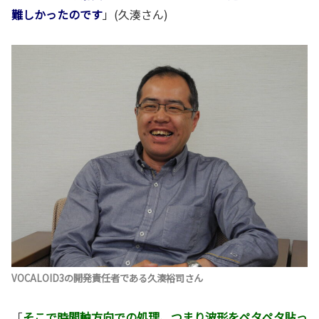
難しかったのです
」(久湊さん)
VOCALOID3の開発責任者である久湊裕司さん
「
そこで時間軸方向での処理、つまり波形をペタペタ貼っ