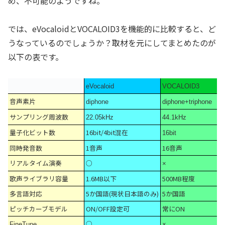
め、不可能のようですね。
では、eVocaloidとVOCALOID3を機能的に比較すると、ど
うなっているのでしょうか？取材を元にしてまとめたのが
以下の表です。
eVocaloid
VOCALOID3
音声素片
diphone
diphone+triphone
サンプリング周波数
22.05kHz
44.1kHz
量子化ビット数
16bit/4bit混在
16bit
同時発音数
1音声
16音声
リアルタイム演奏
○
×
歌声ライブラリ容量
1.6MB以下
500MB程度
多言語対応
5か国語(現状日本語のみ)
5か国語
ピッチカーブモデル
ON/OFF設定可
常にON
○
FineTune
×