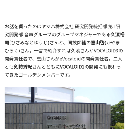
お話を伺ったのはヤマハ株式会社 研究開発統括部 第1研
究開発部 音声グループのグループマネジャーである
久湊裕
司
(ひさみなとゆうじ)さんと、同技師補の
嘉山啓
(かやま
ひらく)さん。一言で紹介すれば久湊さんがVOCALOID3の
開発責任者で、嘉山さんがeVocaloidの開発責任者。二人
とも
剣持秀紀
さんとともに
VOCALOID1
の開発にも携わっ
てきたゴールデンメンバーです。