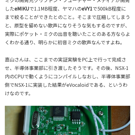
した
eMIKU
で1.1MB程度、ヤマハの
eVY1
で500kB程度に
まで絞ることができたとのこと。そこまで圧縮してしまう
と、原型を留めない歌声になりそうな気もするのですが、
実際にポケット・ミクの出音を聴いたことのある方ならよ
くわかる通り、明らかに初音ミクの歌声なんですよね。
嘉山さんは、ここまでの実証実験をPC上で行って完成さ
せ、半導体事業部に引き渡したそうです。その後、NSX-1
内のCPUで動くようにコンパイルしなおし、半導体事業部
側でNSX-1に実装した結果がeVocaloidである、というわ
けなのです。