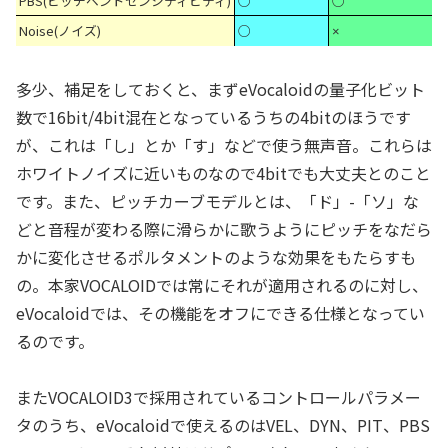
PBS(ピッチベンドセンシティビティ)
○
○
Noise(ノイズ)
○
×
多少、補足をしておくと、まずeVocaloidの量子化ビット
数で16bit/4bit混在となっているうちの4bitのほうです
が、これは「し」とか「す」などで使う無声音。これらは
ホワイトノイズに近いものなので4bitでも大丈夫とのこと
です。また、ピッチカーブモデルとは、「ド」-「ソ」な
どと音程が変わる際に滑らかに歌うようにピッチをなだら
かに変化させるポルタメントのような効果をもたらすも
の。本家VOCALOIDでは常にそれが適用されるのに対し、
eVocaloidでは、その機能をオフにできる仕様となってい
るのです。
またVOCALOID3で採用されているコントロールパラメー
タのうち、eVocaloidで使えるのはVEL、DYN、PIT、PBS