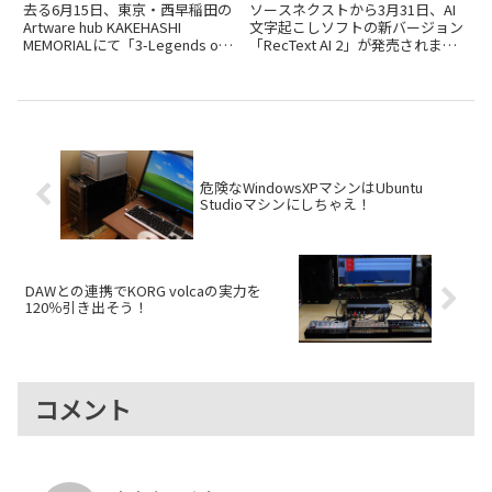
Legends of Digital
離機能を新搭載し、グレー
去る6月15日、東京・西早稲田の
ソースネクストから3月31日、AI
Synthesizer～デジタルシ
ドアップした最新版をチェ
Artware hub KAKEHASHI
文字起こしソフトの新バージョン
MEMORIALにて「3-Legends of
「RecText AI 2」が発売されまし
ンセ黎明期～」レポート
ック
Digital Synthesizer～デジタルシ
た。価格は9,980円（税込）のダ
ンセ黎明期～」というユニークな
ウンロード版で、初代と同じく買
イベントが開催されました。これ
い切り型・オフライン処理という
は公益...
基本コンセプトを引き継ぎつつ、
複数の新機...
危険なWindowsXPマシンはUbuntu
Studioマシンにしちゃえ！
DAWとの連携でKORG volcaの実力を
120％引き出そう！
コメント