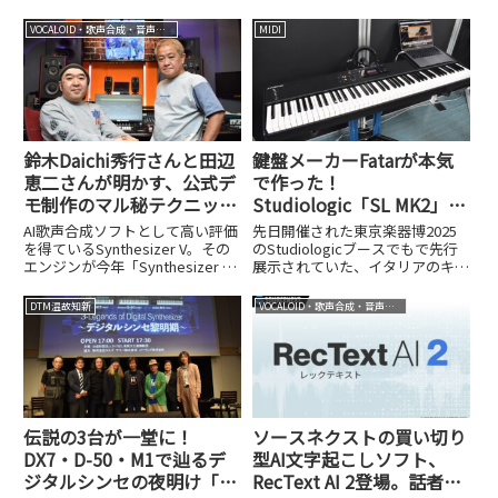
「Wormhole / Yumi AraI」をリリ
ーを使い、ハードウェアMIDI機器
ースします。なぜ、ここに来て
を自在にコントロールする方法を
VOCALOID・歌声合成・音声合成
MIDI
「Yumi AraI」＝荒井由実の名義
解説します。
なの？と不思議に思われる方もい
ると...
鈴木Daichi秀行さんと田辺
鍵盤メーカーFatarが本気
恵二さんが明かす、公式デ
で作った！
モ制作のマル秘テクニッ
Studiologic「SL MK2」シ
ク。ガチプロ作家勢による
リーズ、理想のMIDI 2.0対
AI歌声合成ソフトとして高い評価
先日開催された東京楽器博2025
「AIボーカルコンピ Vol.2
応キーボード誕生
を得ているSynthesizer V。その
のStudiologicブースでもで先行
エンジンが今年「Synthesizer V
展示されていた、イタリアのキー
」も8/27に配信スタート
Studio 2 Pro」へと進化し、より
ボードメーカー、
人間らしく、表現力豊かな歌声制
Studiologic（スタジオロジッ
DTM温故知新
VOCALOID・歌声合成・音声合成
作が可能になりました。また
ク）の新しいMIDIキーボード
2025年7月24日には...
「SL MK2」シリーズが、11月7日
に発売されました...
伝説の3台が一堂に！
ソースネクストの買い切り
DX7・D-50・M1で辿るデ
型AI文字起こしソフト、
ジタルシンセの夜明け「3-
RecText AI 2登場。話者分