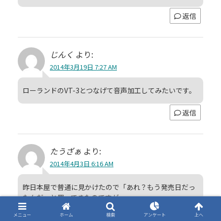
返信
じんく
より:
2014年3月19日 7:27 AM
ローランドのVT-3とつなげて音声加工してみたいです。
返信
たうざぁ
より:
2014年4月3日 6:16 AM
昨日本屋で普通に見かけたので「あれ？もう発売日だっ
たんだ」と買ってきたのですが
今日が正式発売日なのですね。
メニュー
ホーム
検索
アンケート
上へ
正直ボカロ部分はそれほど感動があるわけでもなかった