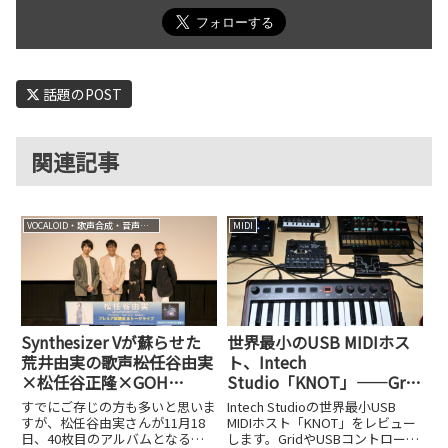
話題のPOST
関連記事
VOCALOID・歌声合成・音声合成
MIDI
Synthesizer Vが蘇らせた
世界最小のUSB MIDIホス
荒井由実の歌声――松任谷由実
ト、Intech
×松任谷正隆×GOH
Studio「KNOT」——Grid
HOTODA×カンル・フアが
やUSBコントローラーで
すでにご存じの方も多いと思いま
Intech Studioの世界最小USB
語る『Wormhole / Yumi
MIDI機器を自在にコントロ
すが、松任谷由実さんが11月18
MIDIホスト「KNOT」をレビュー
日、40枚目のアルバムとなる
します。GridやUSBコントローラ
AraI』
ール