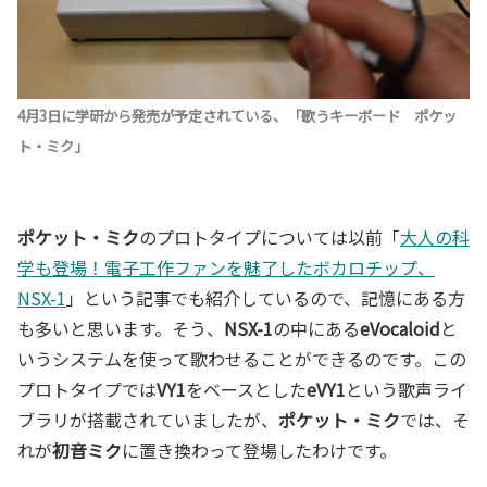
4月3日に学研から発売が予定されている、「歌うキーボード ポケッ
ト・ミク」
ポケット・ミク
のプロトタイプについては以前「
大人の科
学も登場！電子工作ファンを魅了したボカロチップ、
NSX-1
」という記事でも紹介しているので、記憶にある方
も多いと思います。そう、
NSX-1
の中にある
eVocaloid
と
いうシステムを使って歌わせることができるのです。この
プロトタイプでは
VY1
をベースとした
eVY1
という歌声ライ
ブラリが搭載されていましたが、
ポケット・ミク
では、そ
れが
初音ミク
に置き換わって登場したわけです。