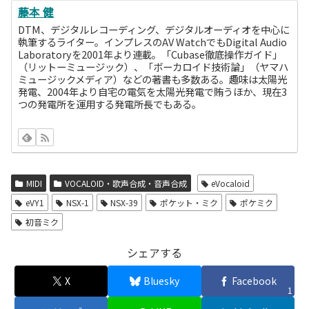
藤本 健
DTM、デジタルレコーディング、デジタルオーディオを中心に
執筆するライター。インプレスのAV WatchでもDigital Audio
Laboratoryを2001年より連載。「Cubase徹底操作ガイド」
（リットーミュージック）、「ボーカロイド技術論」（ヤマハ
ミュージックメディア）などの著書も多数ある。趣味は太陽光
発電、2004年より自宅の電気を太陽光発電で賄うほか、現在3
つの発電所を運用する発電所長でもある。
MIDI
VOCALOID・歌声合成・音声合成
eVocaloid
eVY1
NSX-1
NSX-39
ポケット・ミク
ポケミク
初音ミク
シェアする
X
Bluesky
Facebook
1