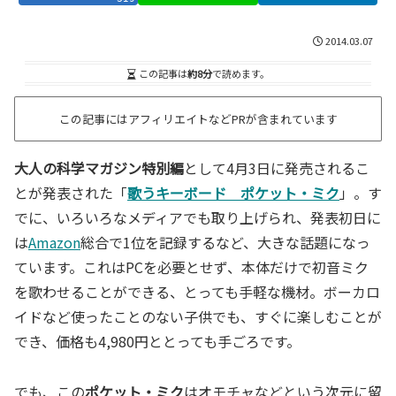
2014.03.07
この記事は
約8分
で読めます。
この記事にはアフィリエイトなどPRが含まれています
大人の科学マガジン特別編
として4月3日に発売されるこ
とが発表された「
歌うキーボード ポケット・ミク
」。す
でに、いろいろなメディアでも取り上げられ、発表初日に
は
Amazon
総合で1位を記録するなど、大きな話題になっ
ています。これはPCを必要とせず、本体だけで初音ミク
を歌わせることができる、とっても手軽な機材。ボーカロ
イドなど使ったことのない子供でも、すぐに楽しむことが
でき、価格も4,980円ととっても手ごろです。
でも、この
ポケット・ミク
はオモチャなどという次元に留