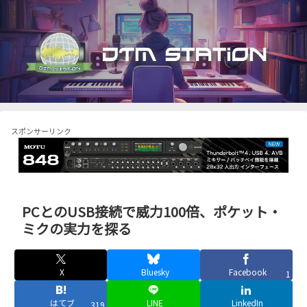
スポンサーリンク
PCとのUSB接続で威力100倍、ポケット・
ミクの実力を探る
X
Bluesky
Facebook
1
はてブ
LINE
LinkedIn
319