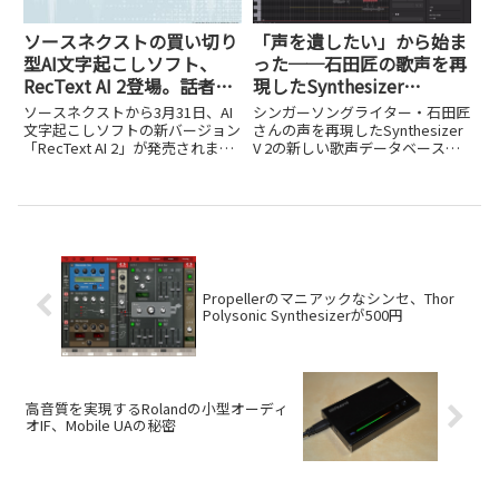
ソースネクストの買い切り
「声を遺したい」から始ま
型AI文字起こしソフト、
った──石田匠の歌声を再
RecText AI 2登場。話者分
現したSynthesizer
離機能を新搭載し、グレー
V「Takumi」開発秘話
ソースネクストから3月31日、AI
シンガーソングライター・石田匠
ドアップした最新版をチェ
文字起こしソフトの新バージョン
さんの声を再現したSynthesizer
「RecText AI 2」が発売されまし
V 2の新しい歌声データベース、
ック
た。価格は9,980円（税込）のダ
「Takumi」が3月26日に
ウンロード版で、初代と同じく買
Dreamtonicsからリリースされま
い切り型・オフライン処理という
した。石田さんといえば、The
基本コンセプトを引き継ぎつつ、
Kaleidoscope（カレイド...
複数の新機...
Propellerのマニアックなシンセ、Thor
Polysonic Synthesizerが500円
高音質を実現するRolandの小型オーディ
オIF、Mobile UAの秘密