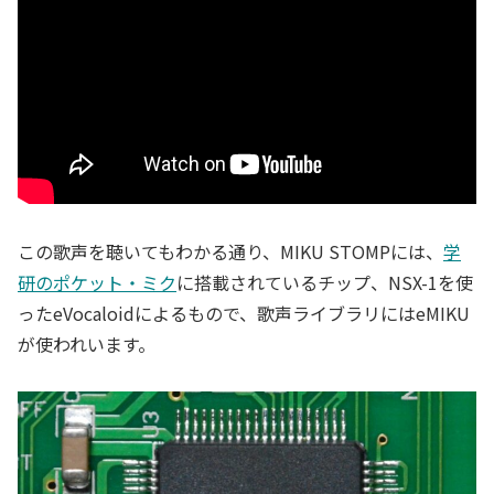
この歌声を聴いてもわかる通り、MIKU STOMPには、
学
研のポケット・ミク
に搭載されているチップ、NSX-1を使
ったeVocaloidによるもので、歌声ライブラリにはeMIKU
が使われいます。