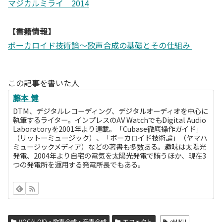
マジカルミライ 2014
【書籍情報】
ボーカロイド技術論～歌声合成の基礎とその仕組み
この記事を書いた人
藤本 健
DTM、デジタルレコーディング、デジタルオーディオを中心に
執筆するライター。インプレスのAV WatchでもDigital Audio
Laboratoryを2001年より連載。「Cubase徹底操作ガイド」
（リットーミュージック）、「ボーカロイド技術論」（ヤマハ
ミュージックメディア）などの著書も多数ある。趣味は太陽光
発電、2004年より自宅の電気を太陽光発電で賄うほか、現在3
つの発電所を運用する発電所長でもある。
VOCALOID・歌声合成・音声合成
エフェクト
eMIKU