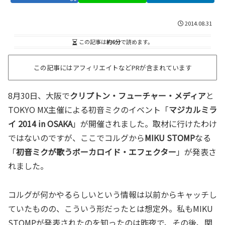
2014.08.31
この記事は
約6分
で読めます。
この記事にはアフィリエイトなどPRが含まれています
8月30日、大阪で
クリプトン・フューチャー・メディア
と
TOKYO MX主催による初音ミクのイベント「
マジカルミラ
イ 2014 in OSAKA
」が開催されました。取材に行けたわけ
ではないのですが、ここでコルグから
MIKU STOMP
なる
「
初音ミクが歌うボーカロイド・エフェクター
」が発表さ
れました。
コルグが何かやるらしいという情報は以前からキャッチし
ていたものの、こういう形だったとは想定外。私もMIKU
STOMPが発表されたのを知ったのは昨夜で、その後、関