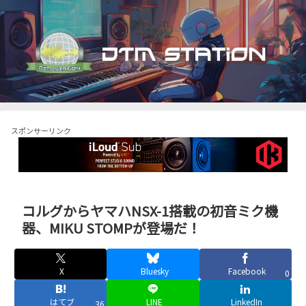
スポンサーリンク
コルグからヤマハNSX-1搭載の初音ミク機
器、MIKU STOMPが登場だ！
X
Bluesky
Facebook
0
はてブ
LINE
LinkedIn
36