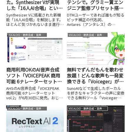
た。Synthesizer Vが実現
テンシで。グラミー賞エン
した「16人AI合唱」という
ジニア監修プリセット搭載
革命
のAutoTune 2026が日本限
Synthesizer Vに搭載された新機
DTMユーザーであれば誰もが知る
定セール開催中
能「16人AI合唱」を解説します。
ピッチ補正の代名詞、
ほとんど気づかれないまま進行し
Antares（アンタレス）の
ていた合唱制作の大きな進化につ
AutoTune。そのラインナップ
いて紹介します。
に、昨年末突如として
VOCALOID・歌声合成・音声合成
VOCALOID・歌声合成・音声合成
「AutoTune 2026」という衝撃的
な新製品が加わりました。これま
では、細密な編集を行うなら最上
位...
商用利用OKのAI音声合成
無料でずんだもんを歌わせ
ソフト「VOICEPEAK 商用
放題！どんな歌声も一発変
可能 6ナレーターセット」
換できる「Voiceger」が凄
にvol.2登場。4年間で大き
い
AHSのAI音声合成「VOICEPEAK
SunoAIなどで生成したボーカル
く進化したエンジンととも
商用可能 6ナレーターセット
を好きなキャラクターの声に変換
vol.2」が6月30日に発売。おじい
できる無料ツール「Voiceger」
に個性豊かな7種の声を収
さん・おばあさんを含む7種の声
を紹介します。ずんだもんなど人
録
を収録し、追加ライセンス不要で
気キャラの歌声に一発変換できる
VOCALOID・歌声合成・音声合成
VOCALOID・歌声合成・音声合成
商用利用できます。実際に試した
手軽さが魅力です。
印象とvol.1との違いを紹介しま
す。