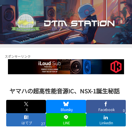
スポンサーリンク
ヤマハの超高性能音源IC、NSX-1誕生秘話
X
Bluesky
Facebook
0
はてブ
LINE
LinkedIn
27