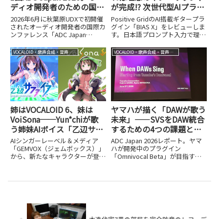
ディオ開発者のための国際
が完成!? 次世代型AIプラグ
カンファレンスがついに日
イン、Positive Grid「BIAS
2026年6月に秋葉原UDXで初開催
Positive GridのAI搭載ギタープラ
本上陸
X」。3/31まで18,120円
されたオーディオ開発者の国際カ
グイン「BIAS X」をレビューしま
ンファレンス「ADC Japan
す。日本語プロンプト入力で理想
2026」をレポート。JUCEを軸に
のサウンドが作れる新機能と、3
DSP、AI×オーディオ、MIDI 2.0
月31日までの18,120円セール情
VOCALOID・歌声合成・音声合成
VOCALOID・歌声合成・音声合成
など最前線の話題や、
報を紹介します。
Dreamtonics開発のAI同時通訳シ
ステムまで詳しく紹介します。
姉はVOCALOID 6、妹は
ヤマハが描く「DAWが歌う
VoiSona──Yun*chiが歌
未来」——SVSをDAW統合
う姉妹AIボイス「乙辺サフ
するための4つの課題と
ァイア」「乙辺ヒスイ」誕
は？【ADC Japan 2026レ
AIシンガーレーベル＆メディア
ADC Japan 2026レポート。ヤマ
生。アニメ化も視野に展開
ポート②】
「GEMVOX（ジェムボックス）」
ハが開発中のプラグイン
から、新たなキャラクターが登場
「Omnivocal Beta」が目指す、
します。11月1日に発表されるの
専用エディター不要でDAW内で
は、VOCALOID 6のボイスバンク
完結する歌声合成とは。統合を阻
「乙辺サファイア」とVoiSonaの
む4つの技術課題と解決アプロー
ソングボイスライブラリ「乙辺ヒ
チを詳しく紹介します。
スイ」。両...