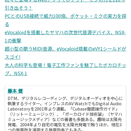
引き出そう！
PCとのUSB接続で威力100倍、ポケット・ミクの実力を探
る
eVocaloidを搭載したヤマハの次世代音源デバイス、NSX-
1の衝撃
超小型の歌うMIDI音源、eVocaloid搭載のeVY1シールドが
スゴイ!
大人の科学も登場！電子工作ファンを魅了したボカロチッ
プ、NSX-1
藤本 健
DTM、デジタルレコーディング、デジタルオーディオを中心に
執筆するライター。インプレスのAV WatchでもDigital Audio
Laboratoryを2001年より連載。「Cubase徹底操作ガイド」
（リットーミュージック）、「ボーカロイド技術論」（ヤマハ
ミュージックメディア）などの著書も多数ある。趣味は太陽光
発電、2004年より自宅の電気を太陽光発電で賄うほか、現在3
つの発電所を運用する発電所長でもある。