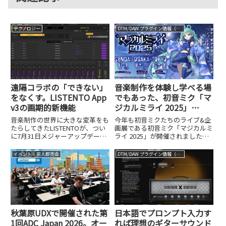
テクノロジー
DTM/DAW プラグイン情報（VST AU AAX）
遠隔コラボの「できない」
音楽制作を体験し学べる場
をなくす。LISTENTO App
でもあった、初音ミク「マ
v3の画期的新機能
ジカルミライ 2025」
TOKYO イベントレポート
音楽制作の世界に大きな変革をも
今年も初音ミクたちのライブ&企
たらしてきたLISTENTOが、つい
画展である初音ミク「マジカルミ
に7月31日メジャーアップデート
ライ 2025」が開催されました。8
を果たしました。Abbey Road
月1日～3日はSENDAI(仙台サンプ
Studiosの一部である
ラザ・仙台駅周辺)、8月9日～11
イベント・同人即売会
DTM/DAW プラグイン情報（VST AU AAX）
Audiomoversが開発するこの遠
日はOSAKA（インテックス大
隔コラボレーションツールは、世
阪）、そして8月29日～31日は
界中どこか...
TOKYO...
秋葉原UDXで開催された第
日本語でプロンプト入力す
1回ADC Japan 2026。オー
れば理想のギターサウンド