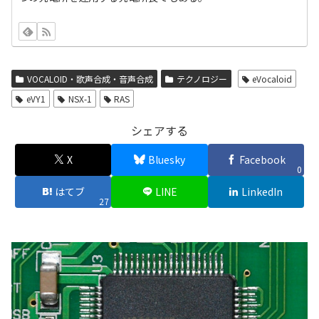
VOCALOID・歌声合成・音声合成
テクノロジー
eVocaloid
eVY1
NSX-1
RAS
シェアする
X
Bluesky
Facebook
0
はてブ
LINE
LinkedIn
27