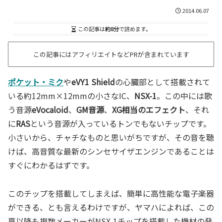
2014.06.07
この記事は
約8分
で読めます。
この記事にはアフィリエイトなどPRが含まれています
ポケット・ミク
や
eVY1 Shield
の心臓部として搭載されて
いる約12mm×12mmの小さなIC、
NSX-1
。この中には歌
う音源
eVocaloid
、
GM音源
、
XG相当のエフェクト
、それ
に
RAS
という音源が入っているトンでもないチップです。
小さいから、チャチなものと思いがちですが、その音を聴
けば、高音質な最新のシンセサイザエンジンであることは
すぐにわかるはずです。
このチップを搭載してしまえば、簡単に高性能な電子楽器
ができる、とも言えるわけですが、ヤマハによれば、この
夏以降も複数メーカーがNSX-1チップを搭載した機材の発