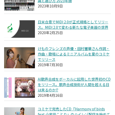
識と選び方 2023年版
2023年10月9日
日米合意でMIDI 2.0が正式規格としてリリー
ス。MIDI 2.0で変わる新たな電子楽器の世界
2020年2月25日
けものフレンズの声優・田村響華さん作詞・
作曲・歌唱によるミニアルバムを夏のコミケ
でリリース
2019年7月30日
AI歌声合成をボーカルに起用した世界初のCD
をリリース。歌声合成技術が人間を超える日
は来るのか!?
2019年4月16日
コミケで完売したCD『Harmony of birds
feat.小岩井ことり』のハイレゾ配信を始めて