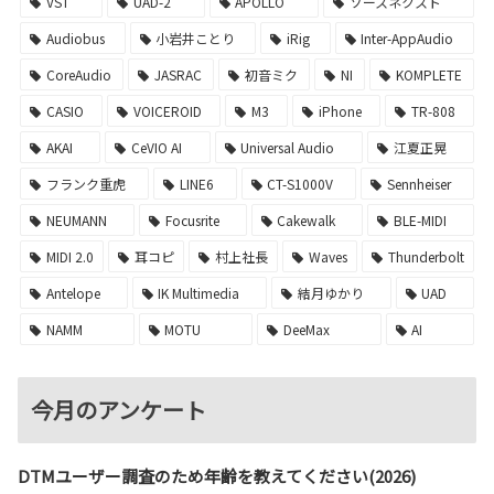
VST
UAD-2
APOLLO
ソースネクスト
Audiobus
小岩井ことり
iRig
Inter-AppAudio
CoreAudio
JASRAC
初音ミク
NI
KOMPLETE
CASIO
VOICEROID
M3
iPhone
TR-808
AKAI
CeVIO AI
Universal Audio
江夏正晃
フランク重虎
LINE6
CT-S1000V
Sennheiser
NEUMANN
Focusrite
Cakewalk
BLE-MIDI
MIDI 2.0
耳コピ
村上社長
Waves
Thunderbolt
Antelope
IK Multimedia
結月ゆかり
UAD
NAMM
MOTU
DeeMax
AI
今月のアンケート
DTMユーザー調査のため年齢を教えてください(2026)