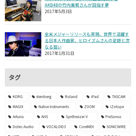
AKB48の竹内美宥さんが目指す夢
2017年5月3日
全米メジャーリリースも実現、世界で活躍す
る日本人作曲家、ヒロイズムさんの足跡と次
なる狙い
2017年1月31日
タグ
KORG
steinberg
Roland
iPad
TASCAM
MAGIX
Native Instruments
ZOOM
iZotope
Arturia
AHS
Synthesizer V
PreSonus
Dotec-Audio
VOCALOID3
CoreMIDI
SONICWIRE