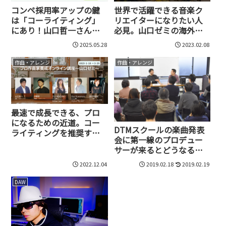
コンペ採用率アップの鍵
世界で活躍できる音楽ク
は「コーライティング」
リエイターになりたい人
にあり！山口哲一さんと
必見。山口ゼミの海外コ
現役作家陣が語る必勝戦
ーライティングキャンプ
2025.05.28
2023.02.08
略
とは？
作曲・アレンジ
作曲・アレンジ
最速で成長できる、プロ
になるための近道。コー
DTMスクールの楽曲発表
ライティングを推奨する
会に第一線のプロデュー
山口ゼミが実績を上げて
サーが来るとどうなるの
いる理由
か？
2022.12.04
2019.02.18
2019.02.19
DAW