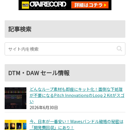
記事検索
DTM・DAW セール情報
どんなループ素材も即座にキット化！面倒な下処理
が不要になるPitch InnovationsのLoop 2 Kitがスゴ
い
2026年6月30日
今、日本が一番安い！Wavesバンドル破格の秘密は
「開発費回収」にあり！