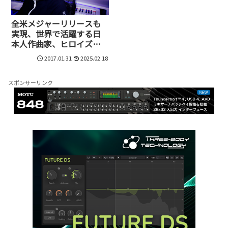
全米メジャーリリースも
実現、世界で活躍する日
本人作曲家、ヒロイズム
さんの足跡と次なる狙い
2017.01.31
2025.02.18
スポンサーリンク