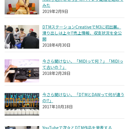
みた
2019年2月9日
DTMステーションCreativeでM3に初出展。
滑り出しは上々!?売上情報、収支状況を全公
開
2018年4月30日
今さら聞けない、「MIDIって何？」「MIDIっ
て古いの？」
2018年2月28日
今さら聞けない、「DTMとDAWって何が違う
の!?」
2017年10月18日
YouTubeで次々とDTM作品を発表する