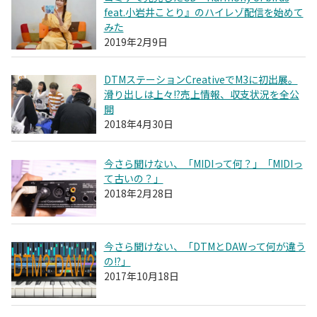
feat.小岩井ことり』のハイレゾ配信を始めて
みた
2019年2月9日
DTMステーションCreativeでM3に初出展。
滑り出しは上々!?売上情報、収支状況を全公
開
2018年4月30日
今さら聞けない、「MIDIって何？」「MIDIっ
て古いの？」
2018年2月28日
今さら聞けない、「DTMとDAWって何が違う
の!?」
2017年10月18日