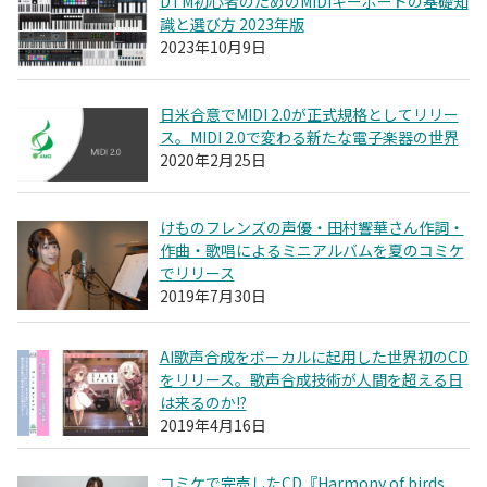
DTM初心者のためのMIDIキーボードの基礎知
識と選び方 2023年版
2023年10月9日
日米合意でMIDI 2.0が正式規格としてリリー
ス。MIDI 2.0で変わる新たな電子楽器の世界
2020年2月25日
けものフレンズの声優・田村響華さん作詞・
作曲・歌唱によるミニアルバムを夏のコミケ
でリリース
2019年7月30日
AI歌声合成をボーカルに起用した世界初のCD
をリリース。歌声合成技術が人間を超える日
は来るのか!?
2019年4月16日
コミケで完売したCD『Harmony of birds