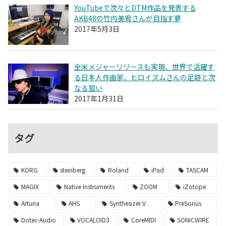
YouTubeで次々とDTM作品を発表する
AKB48の竹内美宥さんが目指す夢
2017年5月3日
全米メジャーリリースも実現、世界で活躍す
る日本人作曲家、ヒロイズムさんの足跡と次
なる狙い
2017年1月31日
タグ
KORG
steinberg
Roland
iPad
TASCAM
MAGIX
Native Instruments
ZOOM
iZotope
Arturia
AHS
Synthesizer V
PreSonus
Dotec-Audio
VOCALOID3
CoreMIDI
SONICWIRE