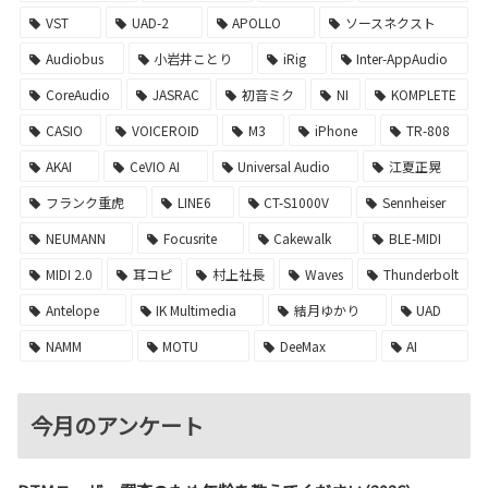
VST
UAD-2
APOLLO
ソースネクスト
Audiobus
小岩井ことり
iRig
Inter-AppAudio
CoreAudio
JASRAC
初音ミク
NI
KOMPLETE
CASIO
VOICEROID
M3
iPhone
TR-808
AKAI
CeVIO AI
Universal Audio
江夏正晃
フランク重虎
LINE6
CT-S1000V
Sennheiser
NEUMANN
Focusrite
Cakewalk
BLE-MIDI
MIDI 2.0
耳コピ
村上社長
Waves
Thunderbolt
Antelope
IK Multimedia
結月ゆかり
UAD
NAMM
MOTU
DeeMax
AI
今月のアンケート