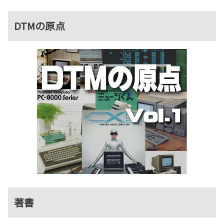
DTMの原点
著書