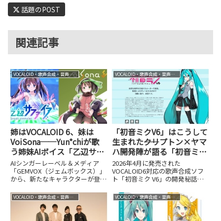
話題のPOST
関連記事
VOCALOID・歌声合成・音声合成
VOCALOID・歌声合成・音声合成
姉はVOCALOID 6、妹は
「初音ミクV6」はこうして
VoiSona──Yun*chiが歌
生まれた――クリプトン×ヤマ
う姉妹AIボイス「乙辺サフ
ハ開発陣が語る「初音ミク
ァイア」「乙辺ヒスイ」誕
らしさ」をAIで実現するま
AIシンガーレーベル＆メディア
2026年4月に発売された
生。アニメ化も視野に展開
で
「GEMVOX（ジェムボックス）」
VOCALOID6対応の歌声合成ソフ
から、新たなキャラクターが登場
ト「初音ミク V6」の開発秘話
します。11月1日に発表されるの
を、クリプトンとヤマハの開発陣
は、VOCALOID 6のボイスバンク
にインタビュー。「初音ミクらし
VOCALOID・歌声合成・音声合成
VOCALOID・歌声合成・音声合成
「乙辺サファイア」とVoiSonaの
さ」をAIで再現する学習データや
ソングボイスライブラリ「乙辺ヒ
パラメータ調整、Softボイスバン
スイ」。両...
ク誕生の舞台裏まで詳しく聞きま