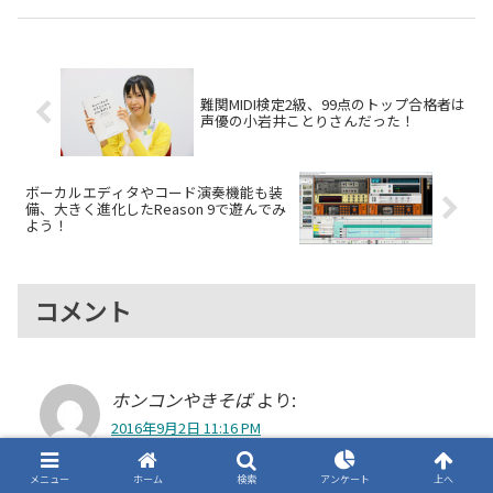
リースされました。Synthesizer
む4つの技術課題と解決アプロー
Vシリーズのメジャーバージョ
チを詳しく紹介します。
ン...
難関MIDI検定2級、99点のトップ合格者は
声優の小岩井ことりさんだった！
ボーカルエディタやコード演奏機能も装
備、大きく進化したReason 9で遊んでみ
よう！
コメント
ホンコンやきそば
より:
2016年9月2日 11:16 PM
Studio One 3 Artist Piapro Editionは、Piapor Studio
メニュー
ホーム
検索
アンケート
上へ