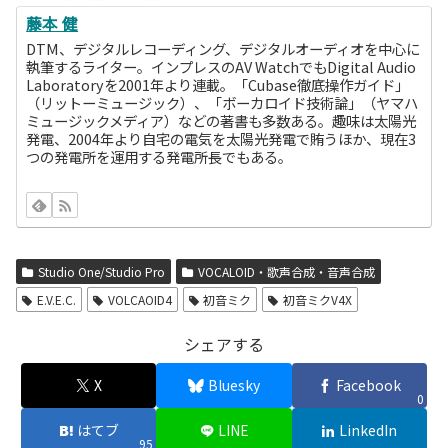
藤本 健
DTM、デジタルレコーディング、デジタルオーディオを中心に
執筆するライター。インプレスのAV WatchでもDigital Audio
Laboratoryを2001年より連載。「Cubase徹底操作ガイド」
（リットーミュージック）、「ボーカロイド技術論」（ヤマハ
ミュージックメディア）などの著書も多数ある。趣味は太陽光
発電、2004年より自宅の電気を太陽光発電で賄うほか、現在3
つの発電所を運用する発電所長でもある。
Studio One/Studio Pro
VOCALOID・歌声合成・音声合成
E.V.E.C.
VOLCAOID4
初音ミク
初音ミクV4X
シェアする
X
Bluesky
Facebook
0
はてブ
LINE
LinkedIn
95