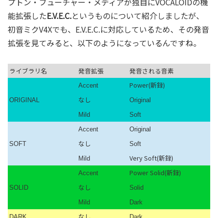
プトン・フューチャー・メディアが独自にVOCALOIDの機
能拡張した
E.V.E.C.
というものについて紹介しましたが、
初音ミクV4Xでも、E.V.E.C.に対応しているため、その発音
拡張を見てみると、以下のようになっているんですね。
ライブラリ名
発音拡張
発音される音素
Power(新録)
Accent
なし
ORIGINAL
Original
Mild
Soft
Accent
Original
なし
SOFT
Soft
Very Soft(新録)
Mild
Power Solid(新録)
Accent
なし
SOLID
Solid
Mild
Dark
なし
DARK
Dark