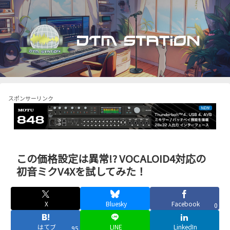
スポンサーリンク
この価格設定は異常!? VOCALOID4対応の
初音ミクV4Xを試してみた！
X
Bluesky
Facebook
0
はてブ
LINE
LinkedIn
95