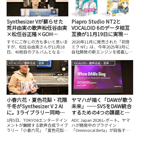
した。
Synthesizer Vが蘇らせた
Piapro Studio NT2と
荒井由実の歌声――松任谷由実
VOCALOID 6のデータ相互
×松任谷正隆×GOH
互換が11月19日に実現。
HOTODA×カンル・フアが
鏡音リン・レンNTリリー
すでにご存じの方も多いと思いま
2020年11月に発売された「初音
語る『Wormhole / Yumi
スを機に加速するNTプロ
すが、松任谷由実さんが11月18
ミク NT」は、今年2025年3月に
日、40枚目のアルバムとなる
自社開発の新エンジンを搭載した
AraI』
ジェクト
「Wormhole / Yumi AraI」をリリ
バージョン（「初音ミク
ースします。なぜ、ここに来て
NT（Ver.2）」）へとメジャーア
VOCALOID・歌声合成・音声合成
VOCALOID・歌声合成・音声合成
「Yumi AraI」＝荒井由実の名義
ップデートされました（過去記事
なの？と不思議に思われる方もい
参照）。それから約半年後の10
ると...
月15日には「鏡音リ...
小春六花・夏色花梨・花隈
ヤマハが描く「DAWが歌う
千冬がSynthesizer V 2 AI
未来」——SVSをDAW統合
に。3ライブラリー同時リ
するための4つの課題と
リースの全貌を開発者に聞
は？【ADC Japan 2026レ
3月5日、TOKYO6エンターテイン
ADC Japan 2026レポート。ヤマ
く
ポート②】
メントが展開する歌声合成ライブ
ハが開発中のプラグイン
ラリー「小春六花」「夏色花梨」
「Omnivocal Beta」が目指す、
「花隈千冬」の3作品が、
専用エディター不要でDAW内で
Synthesizer V 2 AIとして一斉リ
完結する歌声合成とは。統合を阻