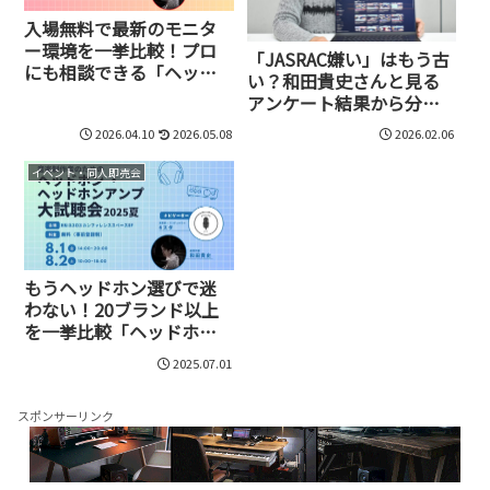
入場無料で最新のモニタ
ー環境を一挙比較！プロ
「JASRAC嫌い」はもう古
にも相談できる「ヘッド
い？和田貴史さんと見る
ホン・ヘッドホンアンプ
アンケート結果から分か
大試聴会2026」が5月29
る、変化するクリエイタ
日・30日に開催
2026.04.10
2026.05.08
2026.02.06
ーとの関係性
イベント・同人即売会
もうヘッドホン選びで迷
わない！20ブランド以上
を一挙比較「ヘッドホ
ン・ヘッドホンアンプ大
2025.07.01
試聴会2025」8月1日、2日
開催決定！
スポンサーリンク