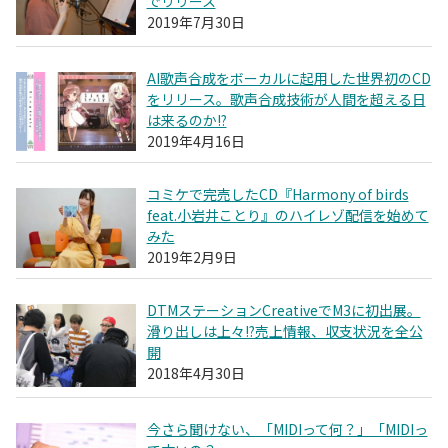
でリリース
2019年7月30日
AI歌声合成をボーカルに起用した世界初のCD
をリリース。歌声合成技術が人間を超える日
は来るのか!?
2019年4月16日
コミケで完売したCD『Harmony of birds
feat.小岩井ことり』のハイレゾ配信を始めて
みた
2019年2月9日
DTMステーションCreativeでM3に初出展。
滑り出しは上々!?売上情報、収支状況を全公
開
2018年4月30日
今さら聞けない、「MIDIって何？」「MIDIっ