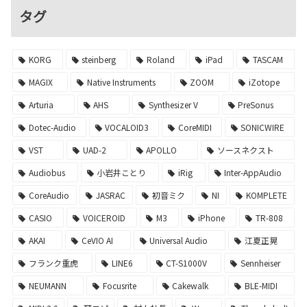
タグ
KORG
steinberg
Roland
iPad
TASCAM
MAGIX
Native Instruments
ZOOM
iZotope
Arturia
AHS
Synthesizer V
PreSonus
Dotec-Audio
VOCALOID3
CoreMIDI
SONICWIRE
VST
UAD-2
APOLLO
ソースネクスト
Audiobus
小岩井ことり
iRig
Inter-AppAudio
CoreAudio
JASRAC
初音ミク
NI
KOMPLETE
CASIO
VOICEROID
M3
iPhone
TR-808
AKAI
CeVIO AI
Universal Audio
江夏正晃
フランク重虎
LINE6
CT-S1000V
Sennheiser
NEUMANN
Focusrite
Cakewalk
BLE-MIDI