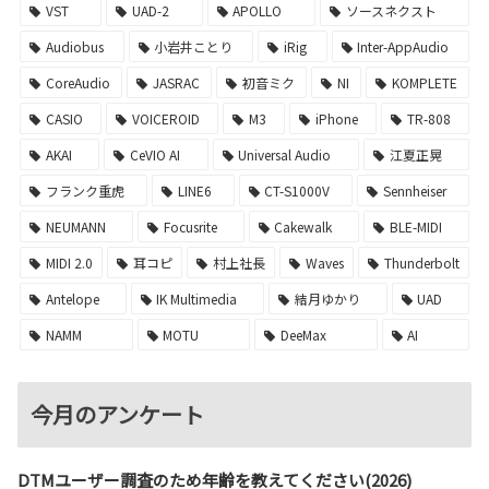
VST
UAD-2
APOLLO
ソースネクスト
Audiobus
小岩井ことり
iRig
Inter-AppAudio
CoreAudio
JASRAC
初音ミク
NI
KOMPLETE
CASIO
VOICEROID
M3
iPhone
TR-808
AKAI
CeVIO AI
Universal Audio
江夏正晃
フランク重虎
LINE6
CT-S1000V
Sennheiser
NEUMANN
Focusrite
Cakewalk
BLE-MIDI
MIDI 2.0
耳コピ
村上社長
Waves
Thunderbolt
Antelope
IK Multimedia
結月ゆかり
UAD
NAMM
MOTU
DeeMax
AI
今月のアンケート
DTMユーザー調査のため年齢を教えてください(2026)