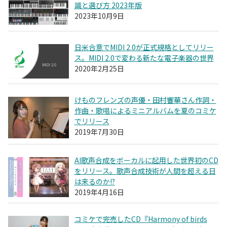
識と選び方 2023年版
2023年10月9日
日米合意でMIDI 2.0が正式規格としてリリー
ス。MIDI 2.0で変わる新たな電子楽器の世界
2020年2月25日
けものフレンズの声優・田村響華さん作詞・
作曲・歌唱によるミニアルバムを夏のコミケ
でリリース
2019年7月30日
AI歌声合成をボーカルに起用した世界初のCD
をリリース。歌声合成技術が人間を超える日
は来るのか!?
2019年4月16日
コミケで完売したCD『Harmony of birds