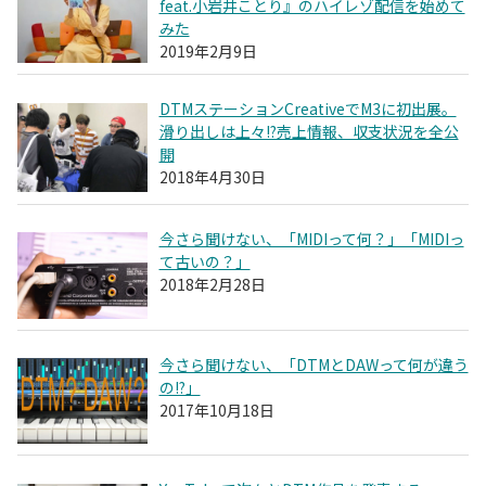
feat.小岩井ことり』のハイレゾ配信を始めて
みた
2019年2月9日
DTMステーションCreativeでM3に初出展。
滑り出しは上々!?売上情報、収支状況を全公
開
2018年4月30日
今さら聞けない、「MIDIって何？」「MIDIっ
て古いの？」
2018年2月28日
今さら聞けない、「DTMとDAWって何が違う
の!?」
2017年10月18日