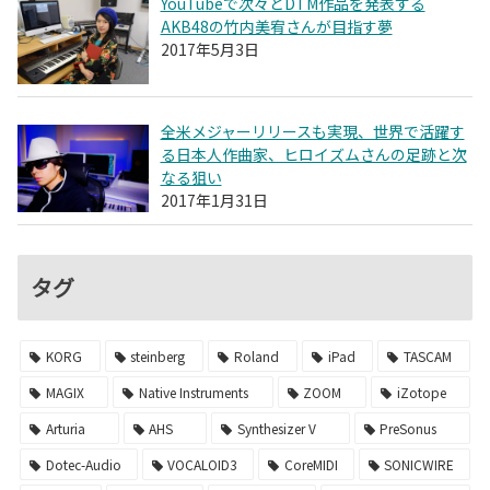
YouTubeで次々とDTM作品を発表する
AKB48の竹内美宥さんが目指す夢
2017年5月3日
全米メジャーリリースも実現、世界で活躍す
る日本人作曲家、ヒロイズムさんの足跡と次
なる狙い
2017年1月31日
タグ
KORG
steinberg
Roland
iPad
TASCAM
MAGIX
Native Instruments
ZOOM
iZotope
Arturia
AHS
Synthesizer V
PreSonus
Dotec-Audio
VOCALOID3
CoreMIDI
SONICWIRE