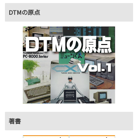
DTMの原点
著書