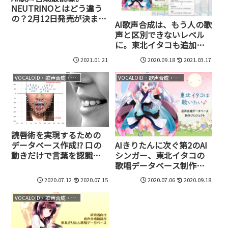
NEUTRINOとはどう違う
の？2月12日発売が決まっ
AI歌声合成は、もう人の歌
たCeVIO AI対応の東北きり
声と区別できないレベル
たんを一足早く試してみ
に。東北イタコも追加さ
た
れたNEUTRINOの新バー
2021.01.21
2020.09.18
2021.03.17
ジョン、0.400が無料でリ
リース
VOCALOID・歌声合成・音声合成
VOCALOID・歌声合成・音声合成
読唇術を実現するための
AIきりたんに次ぐ第2のAI
データベース作成!? 口の
シンガー、東北イタコの
動きだけで言葉を認識
歌唱データベース制作プ
し、違う声にする究極の
ロジェクトのクラウドフ
バ美肉技術のための研究
2020.07.12
2020.07.15
2020.07.06
2020.09.18
ァンディングスタート
資金をクラウドファンデ
ィング中
VOCALOID・歌声合成・音声合成