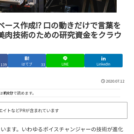
ース作成!? 口の動きだけで言葉を
美肉技術のための研究資金をクラウ
はてブ
LINE
LinkedIn
139
33
2020.07.12
は
約8分
で読めます。
エイトなどPRが含まれています
でいます。いわゆるボイスチャンジャーの技術が進化