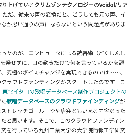
取り上げている
クリムゾンテクノロジー
の
Voidol
/
リア
。ただ、従来の声の変換だと、どうしても元の声、イ
かなか思い通りの声にならないという問題点がありま
なったのが、コンピュータによる
読唇術
（どくしんじ
声を発せずに、口の動きだけで何を言っているかを認
ば、究極のボイスチャンジを実現できるのでは……、
のクラウドファンディングがスタートしたのです。こ
ガー、東北イタコの歌唱データベース制作プロジェクトの
げた
歌唱データベースのクラウドファインディング
が
たストレッチゴール。やや唐突ともいえる内容だった
ったと思います。そこで、このクラウドファンディン
研究を行っている九州工業大学の大学院情報工学研究