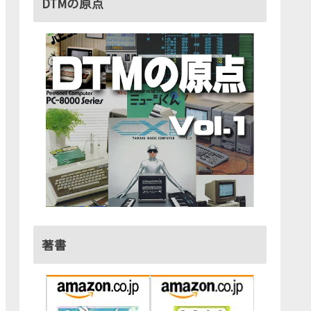
DTMの原点
著書