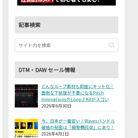
記事検索
DTM・DAW セール情報
どんなループ素材も即座にキット化！
面倒な下処理が不要になるPitch
InnovationsのLoop 2 Kitがスゴい
2026年6月30日
今、日本が一番安い！Wavesバンドル
破格の秘密は「開発費回収」にあり！
2026年4月1日