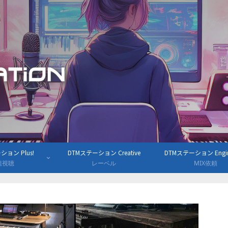
ョン Plus!
DTMステーション Creative
DTMステーション Engine
組視聴
レーベル
MIX依頼