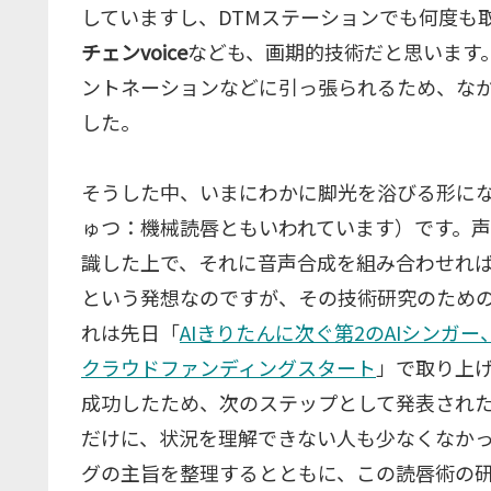
していますし、DTMステーションでも何度も
チェンvoice
なども、画期的技術だと思います
ントネーションなどに引っ張られるため、な
した。
そうした中、いまにわかに脚光を浴びる形に
ゅつ：機械読唇ともいわれています）です。
識した上で、それに音声合成を組み合わせれ
という発想なのですが、その技術研究のため
れは先日「
AIきりたんに次ぐ第2のAIシン
クラウドファンディングスタート
」で取り上
成功したため、次のステップとして発表され
だけに、状況を理解できない人も少なくなか
グの主旨を整理するとともに、この読唇術の