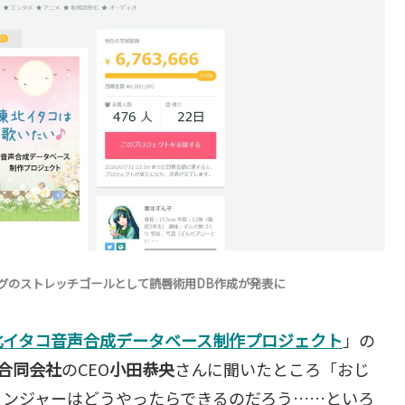
ングのストレッチゴールとして読唇術用DB作成が発表に
北イタコ音声合成データベース制作プロジェクト
」の
S合同会社
のCEO
小田恭央
さんに聞いたところ「おじ
ェンジャーはどうやったらできるのだろう……といろ