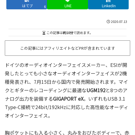
はてブ
LINE
LinkedIn
6
2020.07.13
この記事は
約10分
で読めます。
この記事にはアフィリエイトなどPRが含まれています
ドイツのオーディオインターフェイスメーカー、ESIが開
発したとっても小さなオーディオインターフェイスが2機
種発表され、7月15日から国内で発売開始されます。マイ
クとギターのレコーディングに最適な
UGM192
と8つのア
ナログ出力を装備する
GIGAPORT eX
。いずれもUSB 3.1
Type-C接続で24bit/192kHzに対応した高性能なオーディ
オインターフェイス。
胸ポケットにも入る小さく、丸みをおびたボディーで、赤