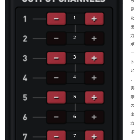
ら
見
た
出
力
ポ
ー
ト
と
、
実
際
の
出
力
ポ