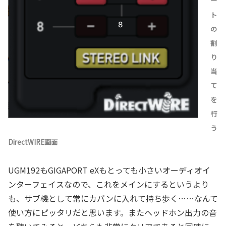
ー
ト
の
割
り
当
て
を
行
う
DirectWIRE画面
UGM192もGIGAPORT eXもとっても小さいオーディオイ
ンターフェイスなので、これをメインにするというより
も、サブ機として常にカバンに入れて持ち歩く……なんて
使い方にピッタリだと思います。またヘッドホン出力の音