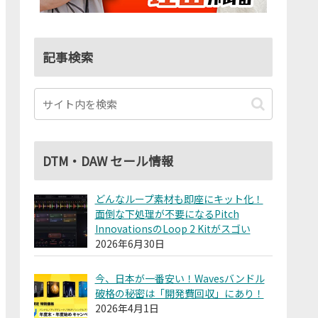
記事検索
DTM・DAW セール情報
どんなループ素材も即座にキット化！
面倒な下処理が不要になるPitch
InnovationsのLoop 2 Kitがスゴい
2026年6月30日
今、日本が一番安い！Wavesバンドル
破格の秘密は「開発費回収」にあり！
2026年4月1日