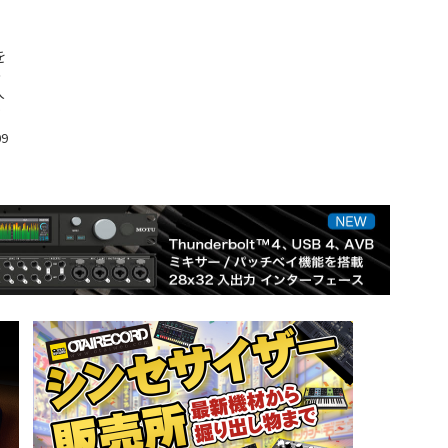
を
っ
人
そ
09