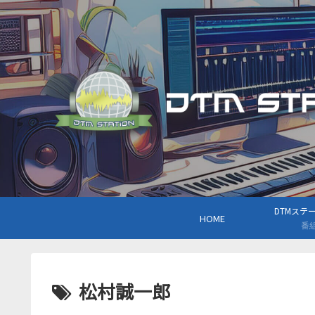
DTMステーシ
HOME
番
松村誠一郎