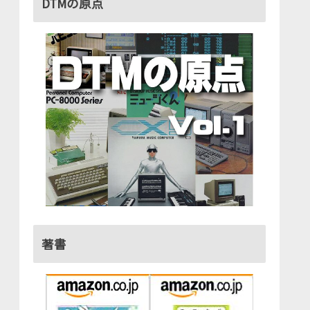
DTMの原点
著書