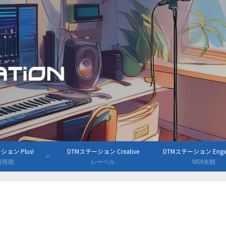
ョン Plus!
DTMステーション Creative
DTMステーション Engine
組視聴
レーベル
MIX依頼