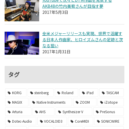
AKB48の竹内美宥さんが目指す夢
2017年5月3日
全米メジャーリリースも実現、世界で活躍す
る日本人作曲家、ヒロイズムさんの足跡と次
なる狙い
2017年1月31日
タグ
KORG
steinberg
Roland
iPad
TASCAM
MAGIX
Native Instruments
ZOOM
iZotope
Arturia
AHS
Synthesizer V
PreSonus
Dotec-Audio
VOCALOID3
CoreMIDI
SONICWIRE