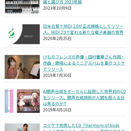
識と選び方 2023年版
2023年10月9日
日米合意でMIDI 2.0が正式規格としてリリー
ス。MIDI 2.0で変わる新たな電子楽器の世界
2020年2月25日
けものフレンズの声優・田村響華さん作詞・
作曲・歌唱によるミニアルバムを夏のコミケ
でリリース
2019年7月30日
AI歌声合成をボーカルに起用した世界初のCD
をリリース。歌声合成技術が人間を超える日
は来るのか!?
2019年4月16日
コミケで完売したCD『Harmony of birds