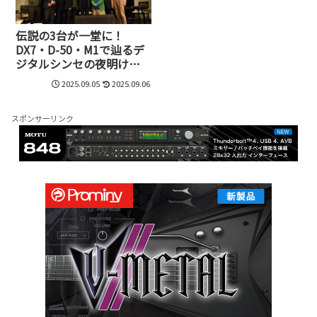
伝説の3台が一堂に！
DX7・D-50・M1で辿るデ
ジタルシンセの夜明け「3-
Legends of Digital
2025.09.05
2025.09.06
Synthesizer～デジタルシ
ンセ黎明期～」レポート
スポンサーリンク