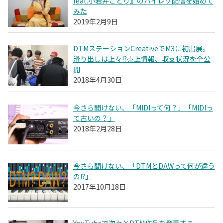
feat.小岩井ことり』のハイレゾ配信を始めて
みた
2019年2月9日
DTMステーションCreativeでM3に初出展。
滑り出しは上々!?売上情報、収支状況を全公
開
2018年4月30日
今さら聞けない、「MIDIって何？」「MIDIっ
て古いの？」
2018年2月28日
今さら聞けない、「DTMとDAWって何が違う
の!?」
2017年10月18日
YouTubeで次々とDTM作品を発表する