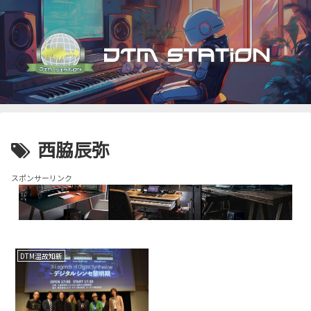
西脇辰弥
スポンサーリンク
DTM温故知新