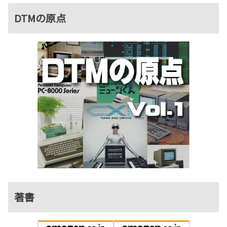
DTMの原点
著書