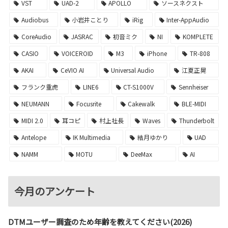
VST
UAD-2
APOLLO
ソースネクスト
Audiobus
小岩井ことり
iRig
Inter-AppAudio
CoreAudio
JASRAC
初音ミク
NI
KOMPLETE
CASIO
VOICEROID
M3
iPhone
TR-808
AKAI
CeVIO AI
Universal Audio
江夏正晃
フランク重虎
LINE6
CT-S1000V
Sennheiser
NEUMANN
Focusrite
Cakewalk
BLE-MIDI
MIDI 2.0
耳コピ
村上社長
Waves
Thunderbolt
Antelope
IK Multimedia
結月ゆかり
UAD
NAMM
MOTU
DeeMax
AI
今月のアンケート
DTMユーザー調査のため年齢を教えてください(2026)